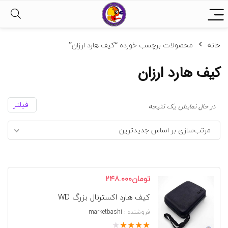
خانه
محصولات برچسب خورده “کیف هارد ارزان”
کیف هارد ارزان
فیلتر
در حال نمایش یک نتیجه
مرتب‌سازی بر اساس جدیدترین
تومان
248.000
کیف هارد اکسترنال بزرگ WD
فروشنده :
marketbashi
★
★
★
★
★