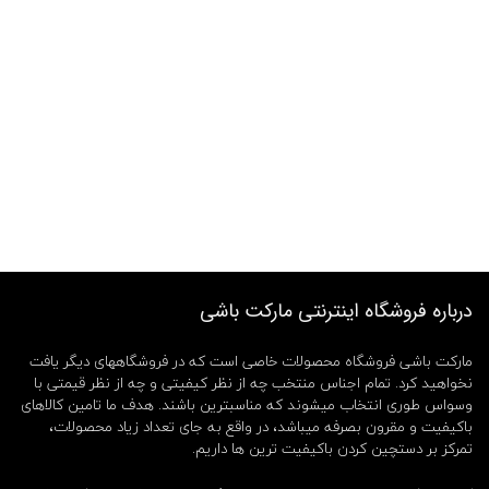
درباره فروشگاه اینترنتی مارکت باشی
مارکت باشی فروشگاه محصولات خاصی است که در فروشگاههای دیگر یافت
نخواهید کرد. تمام اجناس منتخب چه از نظر کیفیتی و چه از نظر قیمتی با
وسواس طوری انتخاب میشوند که مناسبترین باشند. هدف ما تامین کالاهای
باکیفیت و مقرون بصرفه میباشد، در واقع به جای تعداد زیاد محصولات،
تمرکز بر دستچین کردن باکیفیت ترین ها داریم.