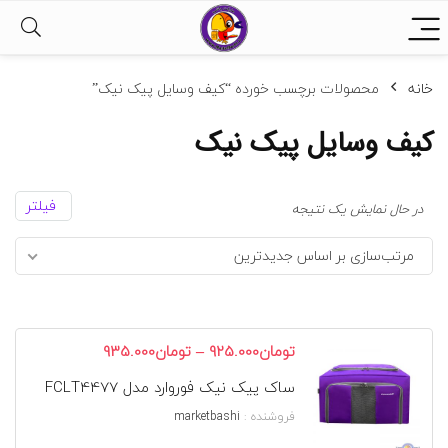
خانه
محصولات برچسب خورده “کیف وسایل پیک نیک”
کیف وسایل پیک نیک
فیلتر
در حال نمایش یک نتیجه
مرتب‌سازی بر اساس جدیدترین
محدوده
–
تومان
925.000
تومان
935.000
قیمت:
ساک پیک نیک فوروارد مدل FCLT4477
تومان925.000
تا
فروشنده :
marketbashi
تومان935.000