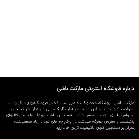
درباره فروشگاه اینترنتی مارکت باشی
مارکت باشی فروشگاه محصولات خاصی است که در فروشگاههای دیگر یافت
نخواهید کرد. تمام اجناس منتخب چه از نظر کیفیتی و چه از نظر قیمتی با
وسواس طوری انتخاب میشوند که مناسبترین باشند. هدف ما تامین کالاهای
باکیفیت و مقرون بصرفه میباشد، در واقع به جای تعداد زیاد محصولات،
تمرکز بر دستچین کردن باکیفیت ترین ها داریم.