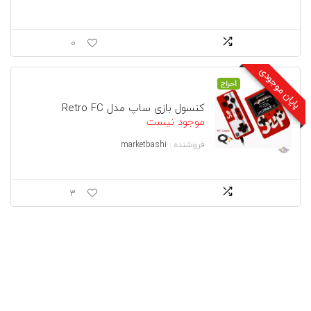
0
پایان موجودی
حراج!
کنسول بازی ساپ مدل Retro FC
موجود نیست
فروشنده :
marketbashi
3