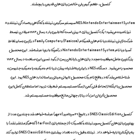
n
کنسول، طعم گیم پلی خالص بازی‌های قدیمی را بچشند.
e
c
,
NES: Nintendo Entertainment System سیستم سرگرمی نینتندو که گاهی به سادگی نینتندو ۸
n
i
نیز نامیده می‌شود؛ یک کنسول بازی ۸ بیتی است که اولین بار در سال ۱۹۸۳ میلادی توسط
n
t
شرکت ژاپنی نینتندو با نام‌های فمیکام (Famicom) و Family Computer در ژاپن و سایر نقاط
e
آسیا و با نام Nintendo Entertainment System در آمریکا و اروپا عرضه شد. این محصول
n
d
بزرگترین عامل موفقیت مجدد بازی‌های رایانه‌ای پس از رکود نسبی این صنعت در سال ۱۹۸۳
o
محسوب می‌شود. دستگاه NES در ایران به اشتباه بیش تر با نام «میکرو» یا «میکرو جنیوس»
,
n
شناخته می‌شد که در واقع نام یک محصول تایوانی مبتنی بر استانداردهای NES بود.این
w
i
محصول با اینکه از لحاظ فنی کمی از سگا مسترسیستم ضعیف تر بود اما سلطه ی کامل این
t
محصول(ان ای اس)در بازار جهانی مانع موفقیت مسترسیستم شد.
c
h
,
p
کنسول SNES Classic Edition در تاریخ ۲۹ سپتامبر (۷ مهر) عرضه خواهد شد و چندین عدد از
l
بهترین بازی‌های کنسول سوپر نینتندو کلاسیک (از جمله بازی Star Fox 2 که هرگز منتشر نشد) را
a
y
به بازیکنان ارایه خواهد داد. نینتندو قول داده تعداد بیشتری SNES Classic Edition تولید کند
,