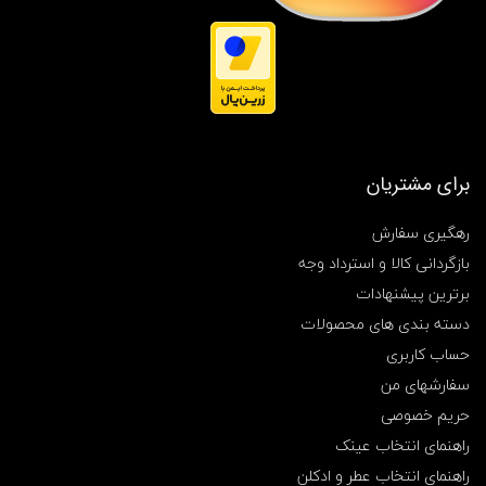
ی
ک
ر
و
,
م
ی
ک
ر
برای مشتریان
و
,
م
رهگیری سفارش
ی
بازگردانی کالا و استرداد وجه
ک
ر
برترین پیشنهادات
و
دسته بندی های محصولات
ج
د
حساب کاربری
ی
د
سفارشهای من
,
حریم خصوصی
م
ی
راهنمای انتخاب عینک
ن
راهنمای انتخاب عطر و ادکلن
ی