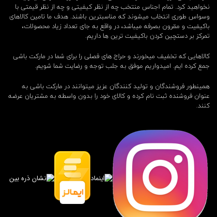
ا
نخواهید کرد. تمام اجناس منتخب چه از نظر کیفیتی و چه از نظر قیمتی با
ز
وسواس طوری انتخاب میشوند که مناسبترین باشند. هدف ما تامین کالاهای
ی
باکیفیت و مقرون بصرفه میباشد، در واقع به جای تعداد زیاد محصولات،
,
تمرکز بر دستچین کردن باکیفیت ترین ها داریم.
ک
ن
کالاهایی که تخفیف میخورند و حراج های فصلی را برای شما در مارکت باشی
س
و
جمع کرده ایم. امیدواریم موفق به جلب توجه و رضایت شما شویم.
ل
ب
همینطور فروشندگان و تولید کنندگان عزیز میتوانند در مارکت باشی به
ا
عنوان فروشنده ثبت نام کرده و کالای خود را بدون واسطه به مشتریان عرضه
ز
کنند.
ی
M
i
c
r
o
,
ک
ن
س
و
ل
م