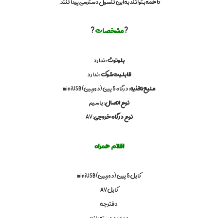
تا همه بتوانند به این کنسول دسترسی پیدا کنند.
آ
ت
ا
ر
مشخصات
?
?
ی
,
ا
بلوتوث
: ندارد
ت
ا
قابلیت شوک
: ندارد
ر
منبع تغذیه
: درگاه 5 پین (دوربین) miniUSB
ی
,
نوع اتصال
: باسیم
ب
نوع درگاه خروجی
: AV
ا
ز
ی
,
اقلام همراه
ب
ا
ز
کابل 5 پین (دوربین) miniUSB
ی
ق
کابل AV
د
دفترچه
ی
م
دو عدد دسته بازی