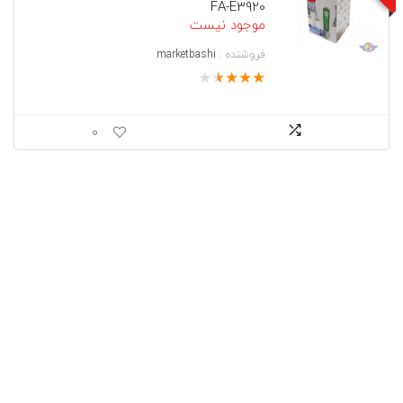
FA-E3920
موجود نیست
فروشنده :
marketbashi
★
★
★
★
★
0