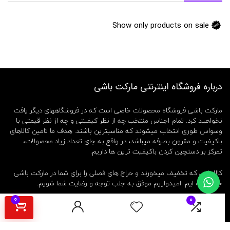
ش
ا
ر
Show only products on sale
ژ
ی
,
ل
ا
م
پ
درباره فروشگاه اینترنتی مارکت باشی
ا
ض
مارکت باشی فروشگاه محصولات خاصی است که در فروشگاههای دیگر یافت
ط
نخواهید کرد. تمام اجناس منتخب چه از نظر کیفیتی و چه از نظر قیمتی با
ر
وسواس طوری انتخاب میشوند که مناسبترین باشند. هدف ما تامین کالاهای
ا
ر
باکیفیت و مقرون بصرفه میباشد، در واقع به جای تعداد زیاد محصولات،
ی
تمرکز بر دستچین کردن باکیفیت ترین ها داریم.
ش
ا
کالاهایی که تخفیف میخورند و حراج های فصلی را برای شما در مارکت باشی
ر
جمع کرده ایم. امیدواریم موفق به جلب توجه و رضایت شما شویم.
ژ
ی
0
0
همینطور فروشندگان و تولید کنندگان عزیز میتوانند در مارکت باشی به
س
ر
عنوان فروشنده ثبت نام کرده و کالای خود را بدون واسطه به مشتریان عرضه
پ
کنند.