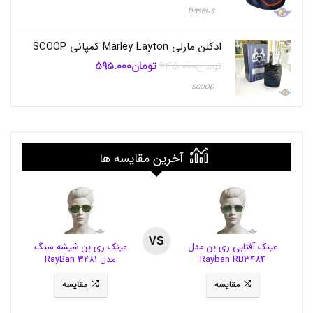
baseus
ی
ز
د
ادکلن مارلی Marley Layton کمپانی SCOOP
ا
ر
تومان
645.000
تومان
595.000
قیمت
قیمت
ش
اصلی
فعلی
تومان645.000
تومان595.000
scoop
ا
بود.
است.
ر
ژ
ی
O
k
آخرین مقایسه ها
g
o
F
A
-
E
3
VS
عینک آفتابی ری بن مدل
عینک ری بن شیشه سنگ
9
Rayban RB3484
مدل RayBan 3281
2
0
مقایسه
مقایسه
E
2