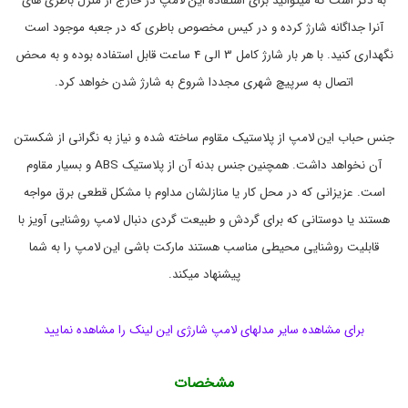
به ذکر است که میتوانید برای استفاده این لامپ در خارج از منزل باطری های
ا
د
آنرا جداگانه شارژ کرده و در کیس مخصوص باطری که در جعبه موجود است
ر
م
و
پ
نگهداری کنید. با هر بار شارژ کامل 3 الی 4 ساعت قابل استفاده بوده و به محض
آ
و
ن
و
اتصال به سرپیچ شهری مجددا شروع به شارژ شدن خواهد کرد.
ی
گ
ز
ه
د
د
جنس حباب این لامپ از پلاستیک مقاوم ساخته شده و نیاز به نگرانی از شکستن
ا
ا
ر
ر
آن نخواهد داشت. همچنین جنس بدنه آن از پلاستیک ABS و بسیار مقاوم
ی
ش
است. عزیزانی که در محل کار یا منازلشان مداوم با مشکل قطعی برق مواجه
ا
خ
ر
و
هستند یا دوستانی که برای گردش و طبیعت گردی دنبال لامپ روشنایی آویز با
ژ
د
ر
ی
قابلیت روشنایی محیطی مناسب هستند مارکت باشی این لامپ را به شما
و
O
پیشنهاد میکند.
k
,
g
م
o
ح
F
ص
برای مشاهده سایر مدلهای لامپ شارژی این لینک را مشاهده نمایید
و
A
-
ل
ا
E
مشخصات
3
ت
ا
9