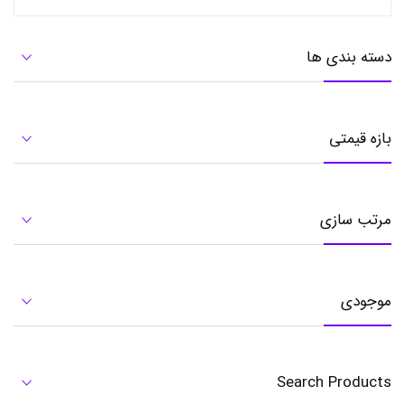
7
,
ل
ا
دسته بندی ها
م
پ
ا
ض
ط
بازه قیمتی
ر
ا
ر
ی
,
مرتب سازی
ل
ا
م
پ
ا
موجودی
ض
ط
ر
ا
ر
Search Products
ی