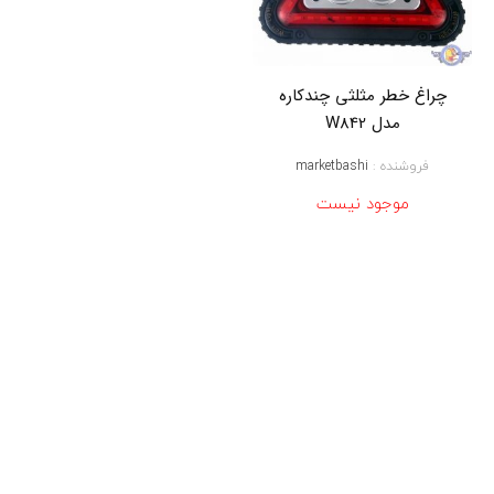
پ
ش
ا
ر
ژ
چراغ خطر مثلثی چندکاره
ی
مدل W842
م
س
ا
فروشنده :
marketbashi
ف
موجود نیست
ر
ت
ی
,
خ
ر
ی
د
و
ق
ی
م
ت
ل
ا