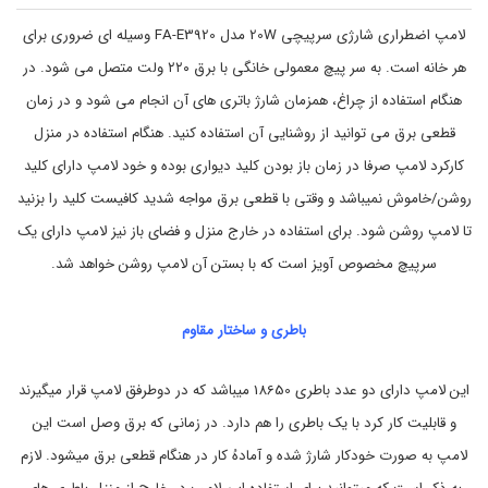
چ
3
ر
9
لامپ اضطراری شارژی سرپیچی 20W مدل FA-E3920 وسیله ای ضروری برای
ا
2
هر خانه است. به سر پیچ معمولی خانگی با برق ۲۲۰ ولت متصل می شود. در
0
غ
,
ق
هنگام استفاده از چراغ، همزمان شارژ باتری های آن انجام می شود و در زمان
ا
و
ن
ه
قطعی برق می توانید از روشنایی آن استفاده کنید. هنگام استفاده در منزل
,
و
کارکرد لامپ صرفا در زمان باز بودن کلید دیواری بوده و خود لامپ دارای کلید
ا
ت
ع
ج
روشن/خاموش نمیباشد و وقتی با قطعی برق مواجه شدید کافیست کلید را بزنید
ل
ه
ا
ی
تا لامپ روشن شود. برای استفاده در خارج منزل و فضای باز نیز لامپ دارای یک
ز
م
سرپیچ مخصوص آویز است که با بستن آن لامپ روشن خواهد شد.
ا
پ
ش
ت
ا
س
ر
ف
باطری و ساختار مقاوم
ر
ژ
و
ی
,
ک
این لامپ دارای دو عدد باطری 18650 میباشد که در دوطرفق لامپ قرار میگیرند
م
خ
و قابلیت کار کرد با یک باطری را هم دارد. در زمانی که برق وصل است این
ر
پ
,
ی
لامپ به صورت خودکار شارژ شده و آمادهُ کار در هنگام قطعی برق میشود. لازم
د
خ
ل
و