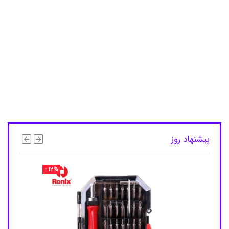
E
D
,
ل
ا
م
پ
L
E
D
ش
ا
ر
ژ
ی
پیشنهاد روز
,
ل
ا
- 12%
م
پ
L
E
D
ش
ا