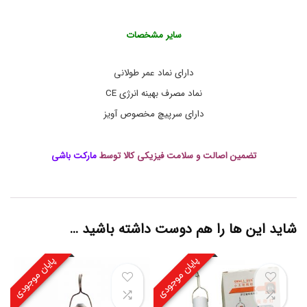
ی
د
ل
سایر مشخصات
ا
م
پ
دارای نماد عمر طولانی
ب
ا
نماد مصرف بهینه انرژی CE
ت
ر
دارای سرپیچ مخصوص آویز
ی
خ
و
تضمین اصالت و سلامت فیزیکی کالا توسط
مارکت باشی
ر
,
خ
ر
ی
د
شاید این ها را هم دوست داشته باشید …
ل
ا
م
پایان موجودی
پایان موجودی
پ
ش
ا