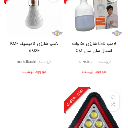
ر
ژ
ي
,
خ
ر
ی
د
ل
لامپ LED شارژی 50 وات
لامپ شارژی کامیسیف KM-
ا
اسمال سان مدل Q81
5816E
م
پ
فروشنده :
marketbashi
فروشنده :
marketbashi
ش
ا
موجود نیست
موجود نیست
ر
ژ
ی
,
پایان موجودی
خ
ر
ی
د
ل
ا
م