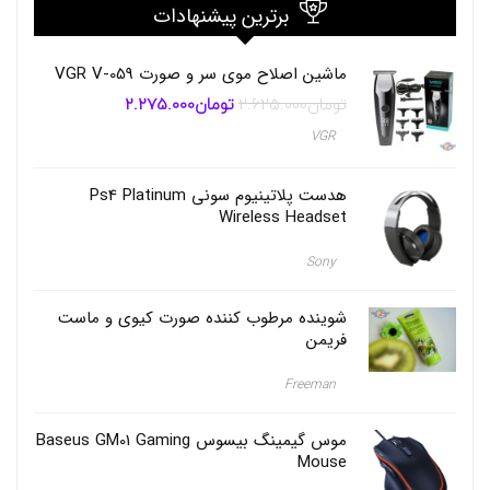
برترین پیشنهادات
ز
د
ا
ماشین اصلاح موی سر و صورت VGR V-059
ر
,
تومان
2.625.000
تومان
2.275.000
قیمت
قیمت
ل
اصلی
فعلی
ا
تومان2.625.000
تومان2.275.000
VGR
بود.
است.
م
پ
آ
هدست پلاتینیوم سونی Ps4 Platinum
و
Wireless Headset
ی
ز
Sony
ش
ا
ر
شوینده مرطوب کننده صورت کیوی و ماست
ژ
فریمن
ی
,
Freeman
ل
ا
م
موس گیمینگ بیسوس Baseus GM01 Gaming
پ
Mouse
آ
و