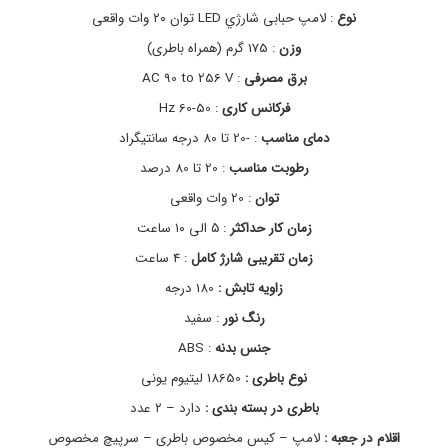
ل
2
نوع
: لامپ حبابی شارژي LED توان ۲۰ وات واقعی
0
ک
وزن
: 175 گرم (همراه باطری)
ت
E
ر
2
برق مصرفی
: AC 90 to 256 V
ی
7
,
ک
فرکانس کاری
: 50-60 Hz
خ
ی
دمای مناسب
: -20 تا 80 درجه سانتیگراد
ر
ی
رطوبت مناسب
: 20 تا 80 درصد
د
ل
توان
: 20 وات واقعی
ا
زمان کار حداکثر
: ۵ الی ۱۰ ساعت
م
پ
زمان تقریبی شارژ کامل
: 4 ساعت
ا
ض
زاویه تابش :
180 درجه
ط
رنگ نور
: سفید
ر
ا
جنس بدنه
: ABS
ر
ی
نوع باطری :
18650 لیتیوم یونی
,
باطری در بسته بندی :
دارد – ۲ عدد
خ
ر
اقلام در جعبه :
لامپ – کیس مخصوص باطری – سرپیچ مخصوص