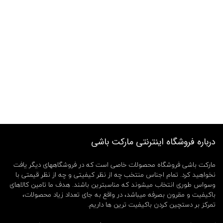
درباره فروشگاه اینترنتی مارکت باشی
مارکت باشی فروشگاه محصولات خاصی است که در فروشگاههای دیگر یافت
نخواهید کرد. تمام اجناس منتخب چه از نظر کیفیتی و چه از نظر قیمتی با
وسواس طوری انتخاب میشوند که مناسبترین باشند. هدف ما تامین کالاهای
باکیفیت و مقرون بصرفه میباشد، در واقع به جای تعداد زیاد محصولات،
تمرکز بر دستچین کردن باکیفیت ترین ها داریم.