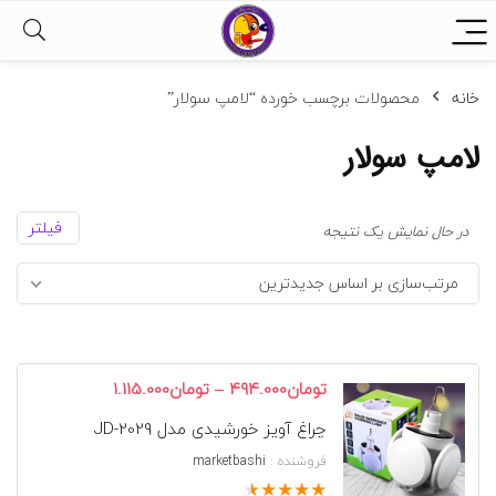
خانه
محصولات برچسب خورده “لامپ سولار”
لامپ سولار
فیلتر
در حال نمایش یک نتیجه
مرتب‌سازی بر اساس جدیدترین
محدوده
–
تومان
494.000
تومان
1.115.000
قیمت:
چراغ آویز خورشیدی مدل JD-2029
تومان494.000
تا
فروشنده :
marketbashi
تومان1.115.000
★
★
★
★
★