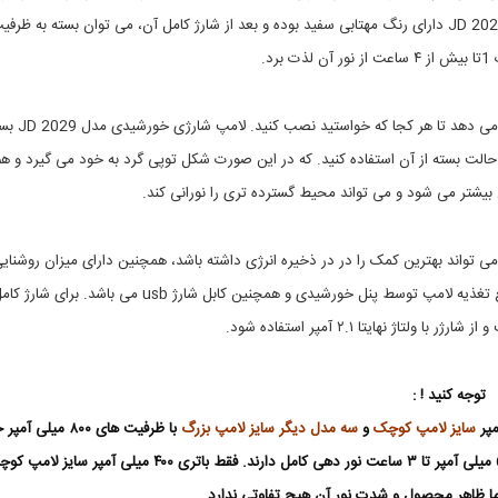
ا
و
ت
چ
مواقع اضطراری استفاده کرد. لامپ شارژی خورشیدی چند حالته مدل 2029 JD دارای رنگ مهتابی سفید بوده و بعد از شارژ کامل آن، می توان بسته به ظر
ر
ر
رد.
ا
ی
غ
ظ
ر
ق
ف
و
در بالای لامپ حلقه آویزی برای نصب وجود دارد. و به شما این امکان را می د
ه
ی
الت بسته از آن استفاده کنید. که در این صورت شکل توپی گرد به خود می گیرد و ه
,
ت
ب
ت
آن بیشتر می شود و می تواند محیط گسترده تری را نورانی کند.
ا
ج
ل
ه
ا
ی
ی تواند بهترین کمک را در در ذخیره انرژی داشته باشد، همچنین دارای میزان روشنای
,
ز
ا
چ
800 لومن و چراغ نشانگر شارژ در قسمت بالای لامپ نیز می باشد. منبع تغذیه لامپ توسط پنل خورشیدی و همچنین کابل شارژ usb می باشد. برای شا
ر
ت
ا
س
ف
غ
ر
آ
و
و
توجه کنید ! :
ی
ک
ز
م
سایز لامپ کوچک
و
سه مدل دیگر سایز لامپ بزرگ
با ظرفیت های ۸۰۰ میلی آم
چ
پ
اکثر تا یک ساعت، ظرفیت 3200 میلی آمپر تا 2 ساعت و ظرفیت 6400 میلی آمپر تا ۳ ساعت نور دهی کامل دارند. فقط باتری ۴۰۰ میلی آمپر سای
,
ا
د
خ
ا ظاهر محصول و شدت نور آن هیچ تفاوتی ندارد.