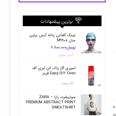
برترین پیشنهادات
عینک آفتابی زنانه آیس برلین
مدل M9908
تومان
2.800.000
آیس برلین
اسپری گاز پاک کن ایزی آف
Easy-Off Oven قرمز
Easy-Off
سوئیشرت زارا – ZARA
PREMIUM ABSTRACT PRINT
 و
SWEATSHIRT
ای