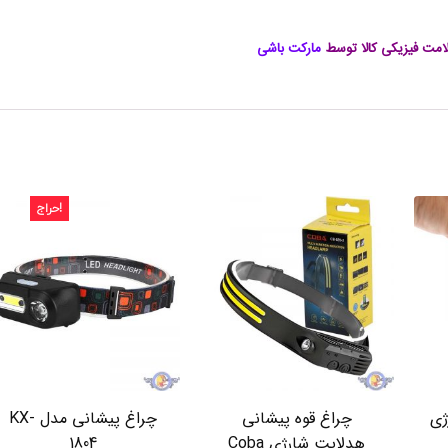
,
چ
ر
مت فیزیکی کالا توسط
مارکت باشی
ا
غ
آ
و
ی
ز
م
س
ا
حراج!
ف
ر
ت
ی
خ
و
ر
ش
ی
د
ی
ژی
چراغ قوه پیشانی
چراغ پیشانی مدل KX-
,
چ
هدلایت شارژی Coba
1804