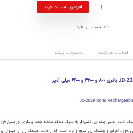
افزودن به سبد خرید
شناسه محصول :
N/A
ت
د
س
گ
:
ت
ه
G
اطلاعات فروشنده
محصولات بیشتر
ب
D
ن
2
0
د
2
ی
ب
9
,
ر
چ
ق
،
ر
ا
ر
JD-2029 Solar Rechargeable
و
غ
۲
ش
ن
۰
ا
۲
 مناسب برای سفر و کمپینگ است. جنس بدنه این لامپ از پلاستیک محکم ساخته شده. و دارای نور بسیار قوی
ی
۹
ب
ی
ور این لامپ 40 وات و به 5 حالت صرفه جویی ،قوی، کم نور و چشمک زن سریع و آرام است. که از حالت چشمک زن آن میتوان بر