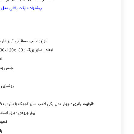
پیشنهاد مارکت باشی مدل سایز بزرگ با با
نوع :
لامپ مسافرتی آویز دار ب
ابعاد :
سایز بزرگ :
130x120x130 میلی‌متر
تع
جنس بدنه
روشنایی 
ظرفیت باتری :
چهار مدل یکی لامپ سایز کوچک با باتری ۴۰۰ میلی آمپر و سه مدل سایز بزرگ با باتری های ۸۰۰ و ۳۲۰۰ و ۶۴۰۰ میلی آمپر
برق ورودی :
برق استاندارد USB ولتاژ ۵ با آمپر 
نحوه
با