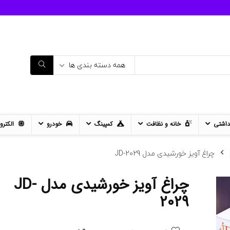
همه دسته بندی ها
داشتی
خانه و نظافت
کمپینگ
خودرو
الکترو
چراغ آویز خورشیدی مدل JD-2029
چراغ آویز خورشیدی مدل JD-
11%
- 12%
2029