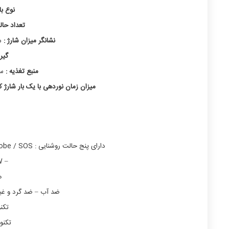
نوع با
تعداد حال
نشانگر میزان شارژ :
سای
گیره
منبع تغذیه :
سیم شا
میزان زمان نوردهی با یک بار شارژ ک
دارای پنج حالت روشنایی : energy saving / medium light / high light / strobe / SOS
– Solar panel: 11W
ه
ضد آب – ضد گرد و غبار
تکن
تکنو