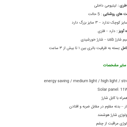
ا
چ
طری :
لیتیومی داخلی
ل
ر
ا
ک
ت های روشنایی
: 5 حالت
ت
غ
ر
آ
ز کوچک ندارد – ۳ سایز بزرگ دارد
ی
و
 آویز :
دارد – فلزی
ی
ک
ز
ی
رژ usb – شارژ خورشیدی
خ
امل :
و
بسته به ظرفیت باتری بین ۱ تا بیش از ۳ ساعت
ر
ش
ی
سایر مشخصات
د
ی
م
د
ل
J
مراه با کابل شارژ
D
-
 – بدنه مقاوم در مقابل ضربه و افتادن
2
0
ولوژی شارژ هوشمند
2
لوژی مراقبت از چشم
9