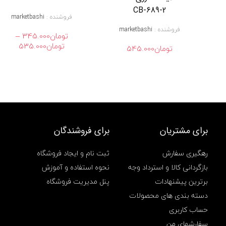
ر
CB-689-2
ا
فروشنده :
marketbashi
غ
فروشنده :
marketbashi
آ
–
تومان
345.000
و
محدود
تومان
535.000
تومان
545.000
ی
قیمت:
ز
ت
م
تا
س
تومان535.000
ا
ف
ر
ت
ی
برای مشتریان
برای فروشندگان
م
د
ل
رهگیری سفارش
ثبت نام و ایجاد فروشگاه
J
بازگردانی کالا و استرداد وجه
نحوه استفاده و آموزش
D
-
برترین پیشنهادات
پنل مدیریت فروشگاه
2
دسته بندی های محصولات
0
2
حساب کاربری
9
سفارشهای من
,