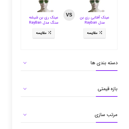
VS
عینک آفتابی ری بن
عینک ری بن شیشه
مدل Rayban
سنگ مدل RayBan
3281
RB3484
مقایسه
مقایسه
دسته بندی ها
بازه قیمتی
مرتب سازی