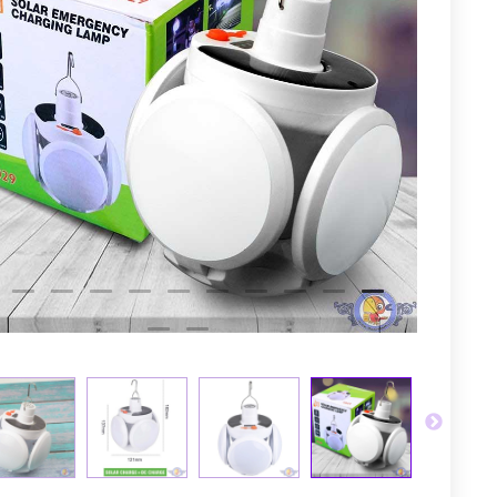
توم
عجله کن! 
4
4