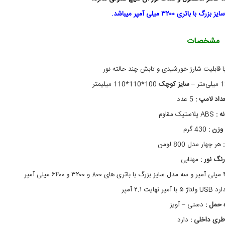
ر
و
,
د
تری ۳۲۰۰ میلی آمپر میباشد.
ر
چ
ر
و
ا
و
مشخصات
ن
غ
آ
گ
ه
و
ا قابلیت شارژ خورشیدی و تابش چند حالته نور
ی
د
 –
ا
ز
سایز کوچک
100*110*110 میلیمتر
ر
چ
داد لامپ :
5 عدد
ا
ی
د
خ
 :
ABS
پلاستیک مقاوم
ر
و
وزن :
430 گرم
د
م
ر
د
:
هر چهار مدل 800 لومن
و
ل
J
,
رنگ نور :
مهتابی
م
D
-
ح
2
ص
نهایت ۲.۱ آمپر
0
و
ل
2
 حمل :
دستی – آویز
ا
9
طری داخلی :
,
ت
دارد