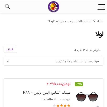
خانه
محصولات برچسب خورده “لولا”
لولا
فیلتر
مرتب‌سازی
نمایش همه 3 نتیجه
بر
مرتب‌سازی بر اساس جدیدترین
اساس
جدیدترین
قیمت
قیمت
تومان
2.495.000
- 29%
اصلی
فعلی
عینک آفتابی آیس برلین P8812
تومان3.490.000
تومان2.495.000
بود.
است.
فروشنده :
marketbashi
★
★
★
★
★