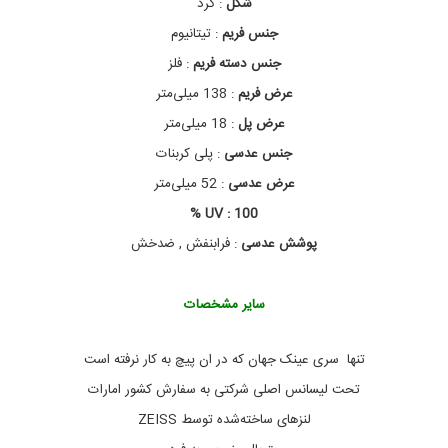
شکل
: گرد
ر
ل
جنس فریم
: تیتانیوم
ی
ن
جنس دسته فریم
: فلز
م
عرض فریم
: 138 میلی‌متر
د
ل
عرض پل
: 18 میلی‌متر
B
8
جنس عدسی
: پلی کربنات
2
عرض عدسی
: 52 میلی‌متر
,
ا
UV : 100 %
ی
س
پوشش عدسی
: فرابنفش , ضدخش
ی
,
ا
سایر مشخصات
ی
س
,
تنها سری عینک جهان که در ان پیچ به کار نرفته است
ا
ی
تحت لیسانس اصلی شرکتی به سفارش کشور امارات
س
لنزهای ساخته‌شده توسط ZEISS
ب
ل