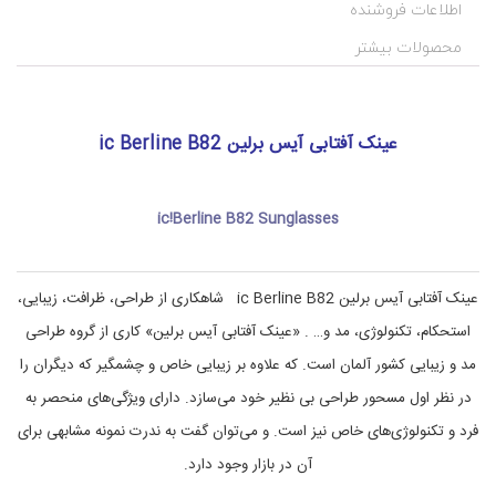
i
ی
اطلاعات فروشنده
c
س
!
و
محصولات بیشتر
پ
B
ر
e
r
ت
l
خ
عینک آفتابی آیس برلین ic Berline B82
i
ف
ی
n
e
ف
ه
B
ic!Berline B82 Sunglasses
ا
8
2
,
,
ع
ی
s
عینک آفتابی آیس برلین ic Berline B82 شاهکاری از طراحی، ظرافت، زیبایی،
ن
u
n
ک
استحکام، تکنولوژی، مد و… . «عینک آفتابی آیس برلین» کاری از گروه طراحی
آ
g
l
ف
مد و زیبایی کشور آلمان است. که علاوه بر زیبایی خاص و چشمگیر که دیگران را
ت
a
در نظر اول مسحور طراحی بی نظیر خود می‌سازد. دارای ویژگی‌های منحصر به
ا
s
ب
s
فرد و تکنولوژی‌های خاص نیز است. و می‌توان گفت به ندرت نمونه مشابهی برای
e
ی
s
آن در بازار وجود دارد.
,