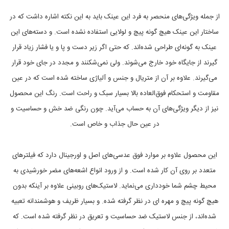
آ
ف
از جمله ویژگی‌های منحصر به فرد این عینک باید به این نکته اشاره داشت که در
ت
ا
ساختار این عینک هیچ گونه پیچ و لولایی استفاده نشده است. و دسته‌های این
ب
عینک به گونه‌ای طراحی شده‌اند. که حتی اگر زیر دست و پا و یا فشار زیاد قرار
ی
,
گیرند از جایگاه خود خارج می‌شوند. ولی نمی‌شکنند و مجدد در جای خود قرار
آ
ی
می‌گیرند. علاوه بر آن از متریال و جنس و آلیاژی ساخته شده است که در عین
س
مقاومت و استحکام فوق‌العاده بالا بسیار سبک و راحت است. رنگ این محصول
ی
,
نیز از دیگر ویژگی‌های آن به حساب می‌آید. چون رنگی ضد خش و حساسیت و
آ
ی
در عین حال جذاب و خاص است.
ز
ب
ر
این محصول علاوه بر موارد فوق عدسی‌های اصل و اورجینال دارد که فیلتر‌های
ل
ی
متعدد بر روی آن کار شده است. و از ورود انواع اشعه‌های مضر خورشیدی به
ن
محیط چشم شما خودداری می‌نماید. لاستیک‌های روبینی علاوه بر آینکه بدون
,
آ
هیچ گونه پیچ و مهره ای در نظر گرفته شده‌. و بسیار ظریف و هوشمندانه تعبیه
ی
س
شده‌اند، از جنس لاستیک ضد حساسیت و تعریق در نظر گرفته شده است. که
,