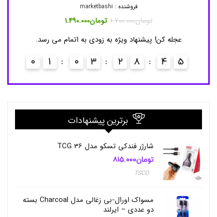
ن
فروشنده :
marketbashi
,
قیمت
قیمت
ع
تومان
1.700.000
تومان
1.490.000
اصلی
فعلی
عج
ی
ن578.000
تومان1.700.000
تومان1.490.000
ن
عجله کن! پیشنهاد ویژه به زودی به اتمام می رسد.
بود.
است.
4
ک
آ
0
1
0
3
2
8
4
4
ف
ت
ا
ب
ی
آ
ی
برترین پیشنهادات
س
ب
ر
شارژر فندکی تسکو مدل TCG 36
ل
تومان
815.000
ی
ن
TSCO
i
c
!
مسواک اورال-بی زغالی مدل Charcoal بسته
B
دو عددی – ایرلند
e