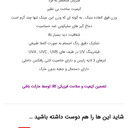
متریال منحصر به فرد
ی
ن
کیفیت ساخت بی نظیر
,
وزن فوق العاده سبک , به گونه ای که وزن این عینک تنها چند گرم است
ب
د
دماغ گیر های سلیکونی ضد حساسیت
و
ن
شفافیت دید بسیار بالا
پ
تفکیک دقیق رنگ اجسام به صورت کاملا طبیعی
ی
چ
فیلترینگ UV در طیف های UVA , UVC , UVB
,
ب
لنزهای 3 لایه زایس و دارای خاصیت انتی رفلکس داخلی
د
دارای دستمال و جعبه بدون مارک
و
ن
پ
ی
تضمین کیفیت و سلامت فیزیکی کالا توسط
مارکت باشی
چ
و
م
ه
ر
شاید این ها را هم دوست داشته باشید …
ه
,
ب