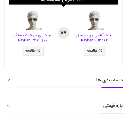
ی
ن
م
د
ل
B
VS
8
عینک آفتابی ری بن مدل
عینک ری بن شیشه سنگ
2
Rayban RB3484
مدل RayBan 3281
,
ع
مقایسه
مقایسه
ی
ن
ک
آ
ف
دسته بندی ها
ت
ا
ب
ی
ج
بازه قیمتی
د
ی
د
,
ع