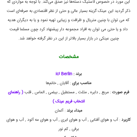
این مورد در خصوص ‌لاستیک دسته‌ها نیز صدق می‌کند. با توجه به مواردی که
آ
ی
ذکر گردید این عینک گزینه بسیار عالی و حتی از نظر اقتصادی به صرفه‌ای است
س
ب
که می توان با چنین متریال و ظرافت و زیبایی تهیه نمود و یا به دیگران هدیه
ر
داد و یا حتی می توان به افراد مجموعه دار پیشنهاد کرد چون مسلما قیمت
ل
ی
چنین عینکی در بازار بسیار بالاتر از این در نظر گرفته خواهد شد.
ن
,
آ
مشخصات
ی
س
ب
ر
برند :
ic! Berlin
ل
مناسب برای
: آقایان , خانم‌ها
ی
ن
فرم صورت
: مربع , دایره , مثلث , مستطیل , بیضی , الماس , قلب
( راهنمای
b
8
انتخاب فریم عینک )
2
مبداء برند
: آلمان
,
آ
کاربرد
: آب و هوای آفتابی , آب و هوای ابری , آب و هوای مه آلود , آب و هوای
ی
س
برفی , کم نور
ب