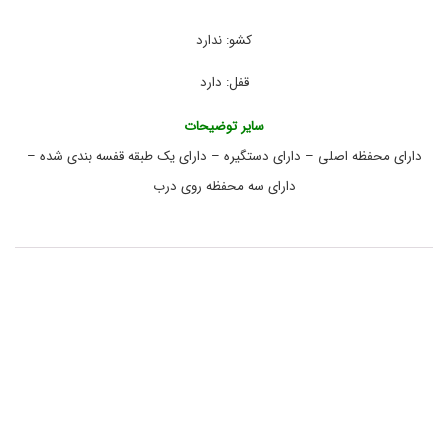
آ
ت
ک
چ
ا
ا
کشو: ندارد
ر
ر
,
ب
قفل: دارد
ر
ج
د
ع
سایر توضیحات
ب
ی
ه
دارای محفظه اصلی – دارای دستگیره – دارای یک طبقه قفسه بندی شده –
ا
ب
دارای سه محفظه روی درب
ز
ا
ر
,
ج
ع
ب
ه
ا
ب
ز
ا
ر
گ