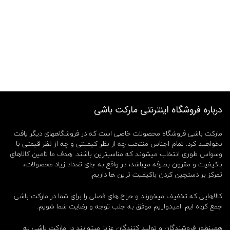
ل
ک
س
ی
و
ا
ن
,
ج
ع
ب
ه
درباره فروشگاه اینترنتی مارکت باشی
ا
ب
مارکت باشی فروشگاه محصولات خاصی است که در فروشگاههای دیگر یافت
ز
ا
نخواهید کرد. تمام اجناس منتخب چه از نظر کیفیتی و چه از نظر قیمتی با
ر
وسواس طوری انتخاب میشوند که مناسبترین باشند. هدف ما تامین کالاهای
گ
باکیفیت و مقرون بصرفه میباشد، در واقع به جای تعداد زیاد محصولات،
ل
تمرکز بر دستچین کردن باکیفیت ترین ها داریم.
ک
س
کالاهایی که تخفیف میخورند و حراج های فصلی را برای شما در مارکت باشی
ی
جمع کرده ایم. امیدواریم موفق به جلب توجه و رضایت شما شویم.
و
ا
ن
همینطور فروشندگان و تولید کنندگان عزیز میتوانند در مارکت باشی به