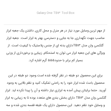
ب
3
ز
T
ا
o
Galaxy One TB13 Tool Box
ر
o
l
د
B
س
ت
o
از مهم ترین وسایل مورد نیاز در هر منرل و محل کاری, داشتن یک جعبه ابزار
x
ی
,
,
مناسب جهت نگهداری, جا به جایی و دسترسی بهتر به ابزار است. جعبه
ابزار
t
خ
و
b
گلکسی وان مدل TB13
دارای بدنه ای از جنس پلاستیک با کیفیت است. از
1
د
ویژگی های این جعبه ابزار می توان به استحکام, زیبایی و برخورداری از وزنی
ر
3
,
و
بسیار کم برابر با حدود555 گرم اشاره کرد.
t
و
ن
o
o
گ
برای این محصول دو طبقه در نظر گرفته شده است.وجود دو طبقه در این
l
ه
د
b
محصول باعث شده ابزار خود را به راحتی تفکیک کنید و نظم بالایی به وجود
ا
o
ر
x
آورید. حتما برایتان پیش آمده به ابزاری نیاز داشته و آن را پیدا نکرده اید.
ابزار
,
ی
گلکسی وان مدل TB13 دارای بخش بندی های متعدد بوده تا به زیبابی به ابزار
t
خ
o
و
و وسایل خود نظم دهید. این محصول دارای یک طبقه قفسه بندی شده و سه
د
o