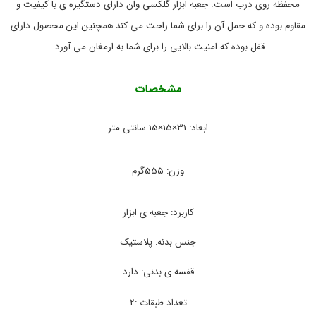
l
ر
محفظه روی درب است. جعبه ابزار گلکسی وان دارای دستگیره ی با کیفیت و
و
b
مقاوم بوده و که حمل آن را برای شما راحت می کند.همچنین این محصول دارای
o
,
ل
x
قفل بوده که امنیت بالایی را برای شما به ارمغان می آورد.
,
و
ا
آ
ز
چ
مشخصات
ا
م
ر
ج
ا
,
ابعاد: 31×15×15 سانتی متر
ا
ن
ب
ب
ز
ی
ا
خ
وزن: 555گرم
ر
و
,
د
ر
ج
کاربرد: جعبه ی ابزار
و
ع
,
ب
جنس بدنه: پلاستیک
م
ه
,
ح
ج
ص
قفسه ی بدنی: دارد
و
ع
ل
ب
تعداد طبقات :2
ا
ه