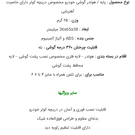
نوع محصول :
پایه / هولدر گوشی خودرو مخصوص دریچه کولر دارای خاصیت
ن
ی
د
خ
آهنربایی
ه
و
د
گ
وزن :
۲۵ گرم
ر
و
ابعاد :
36x65x38 میلیمتر
و
ش
,
ی
جنس بنده :
ABS و آلیاژ آلمینیوم
م
م
و
ح
قابلیت چرخش ۳۶۰ درجه گوشی :
بله
ب
ص
اقلام در بسته بندی :
هولدر – لایه فلزی مخصوص نصب پشت گوشی – لایه
ا
و
ل
ی
محافظ پشت گوشی
ا
ل
ا
ت
مناسب برای :
برای تلفن همراه با سایز ۴ تا ۶.۷
ا
ی
ل
ک
ک
س
سایر ویژگیها
ا
ت
ر
و
و
م
قابلیت نصب فوری و آسان در دریچه کولر خودرو
ن
د
ی
ل
بدنه‌ای مقاوم و طراحی فوق‌العاده شیک
ک
X
O
ی
دارای قابلیت تنظیم زاویه دید
-