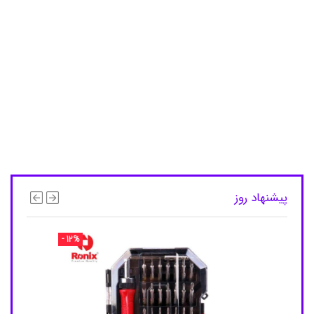
O
C
8
2
,
ه
و
ل
د
ر
آ
ه
ن
ر
ب
ا
پیشنهاد روز
ی
ی
,
- 12%
ه
و
ل
د
ر
ا