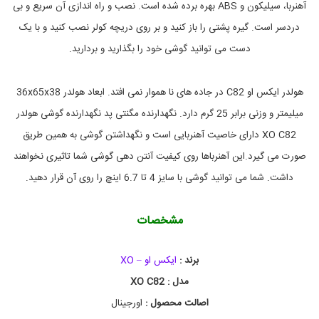
ر
ه
آهنربا، سیلیکون و ABS بهره برده شده است. نصب و راه اندازی آن سریع و بی
ا
ن
دردسر است. گیره پشتی را باز کنید و بر روی دریچه کولر نصب کنید و با یک
و
د
ه
و
دست می توانید گوشی خود را بگذارید و بردارید.
گ
س
ا
و
ی
ش
هولدر ایکس او C82 در جاده های نا هموار نمی افتد. ابعاد هولدر 36x65x38
ل
ی
ک
م
میلیمتر و وزنی برابر 25 گرم دارد. نگهدارنده مگنتی پد نگهدارنده گوشی هولدر
ا
و
ب
ر
XO C82 دارای خاصیت آهنربایی است و نگهداشتن گوشی به همین طریق
ا
ب
صورت می گیرد.این آهنرباها روی کیفیت آنتن دهی گوشی شما تاثیری نخواهند
ر
ی
د
ل
داشت. شما می توانید گوشی با سایز 4 تا 6.7 اینچ را روی آن قرار دهید.
,
ی
,
پ
ا
ل
مشخصات
ی
و
ا
ه
ن
ز
برند :
ایکس او – XO
م
گ
ه
ج
مدل : XO C82
ا
د
ا
ن
اصالت محصول :
اورجینال
ب
ر