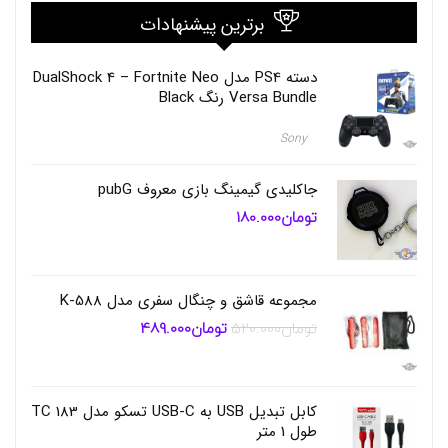
و
برترین پیشنهادات
ل
د
ر
دسته PS4 مدل DualShock 4 – Fortnite Neo
گ
و
Versa Bundle رنگ Black
ش
ی
Sony
د
ر
ی
جاکلیدی گیمینگ بازی معروف pubG
چ
تومان
180.000
ه
ک
و
ل
ر
مجموعه قاشق و چنگال سفری مدل K-588
,
تومان
520.000
تومان
489.000
قیمت
قیمت
ه
اصلی
فعلی
و
تومان520.000
تومان489.000
ل
بود.
است.
د
ر
کابل تبدیل USB به USB-C تسکو مدل TC 183
گ
طول 1 متر
و