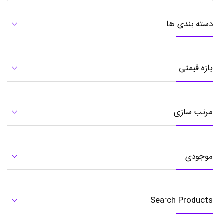
ا
ی
دسته بندی ها
ل
ا
ی
ک
س
بازه قیمتی
ا
و
م
د
ل
مرتب سازی
X
O
-
C
8
موجودی
2
,
ه
و
ل
Search Products
د
ر
م