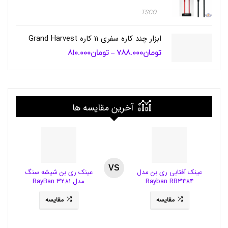
ش
TSCO
ی
م
خ
ابزار چند کاره سفری 11 کاره Grand Harvest
ص
و
تومان
788.000
تومان
810.000
محدوده
–
ص
قیمت:
تومان788.000
خ
تا
و
تومان810.000
د
ر
و
آخرین مقایسه ها
,
ه
و
ل
د
ر
VS
گ
عینک آفتابی ری بن مدل
عینک ری بن شیشه سنگ
و
Rayban RB3484
مدل RayBan 3281
ش
ی
مقایسه
مقایسه
م
و
ب