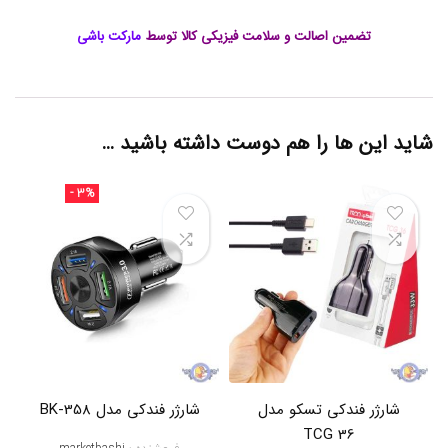
C
8
تضمین اصالت و سلامت فیزیکی کالا توسط
مارکت باشی
2
,
خ
ر
ی
د
شاید این ها را هم دوست داشته باشید …
ه
ل
د
- 3%
ر
گ
و
ش
ی
,
خ
ر
ی
د
ه
و
شارژر فندکی تسکو مدل
شارژر فندکی مدل BK-358
ل
TCG 36
د