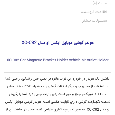
,
ن
نظرات (0)
د
X
O
ی
اطلاعات فروشنده
خ
C
و
8
محصولات بیشتر
د
2
,
ر
و
X
و
O
هولدر گوشی موبایل ایکس او مدل XO-C82
ن
X
گ
O
-
ه
د
C
XO C82 Car Magnetic Bracket Holder vehicle air outlet Holder
ا
8
ر
۲
,
ی
پ
خ
داشتن یک هولدر در خودرو می تواند علاوه بر ایمنی حین رانندگی، راحتی شما
ا
و
ی
د
در استفاده از مسیریاب و دیگر امکانات گوشی را به همراه داشته باشد. هولدر
ر
ه
ن
و
XO C82 کوچک و جمع و جور است بدون اینکه جلوی دید شما را بگیرد و
,
گ
قسمت نگهدارنده گوشی دارای قابلیت مگنتی است. هولدر گوشی موبایل ایکس
گ
ه
د
ج
او مدل XO-C82 به صورت دریچه کولری طراحی شده است. در ساخت آن از
ا
ت