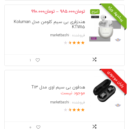
پیشنهاد ویژه
محدوده
–
تومان
985.000
تومان
990.000
حراج!
قیمت:
هندزفری بی سیم کلومن مدل Koluman
تومان985.000
KTW15
تا
تومان990.000
فروشنده :
marketbashi
★
★
★
★
★
1
پایان موجودی
هدفون بی سیم اوی مدل T13
موجود نیست
فروشنده :
marketbashi
★
★
★
★
★
0