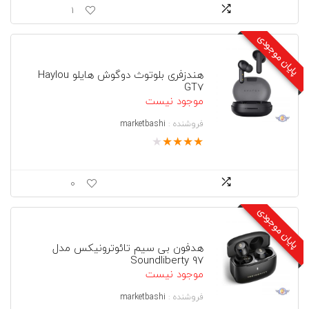
1
پایان موجودی
هندزفری بلوتوث دوگوش هایلو Haylou
GT7
موجود نیست
فروشنده :
marketbashi
★
★
★
★
★
0
پایان موجودی
هدفون بی سیم تائوترونیکس مدل
Soundliberty 97
موجود نیست
فروشنده :
marketbashi