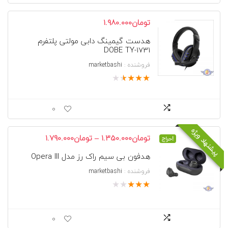
تومان
1.980.000
هدست گیمینگ دابی مولتی پلتفرم
DOBE TY-1731
فروشنده :
marketbashi
★
★
★
★
★
0
پیشنهاد ویژه
محدوده
–
تومان
1.350.000
تومان
1.790.000
حراج!
قیمت:
هدفون بی سیم راک رز مدل Opera III
تومان350.000
تا
فروشنده :
marketbashi
تومان1.790.000
★
★
★
★
★
0