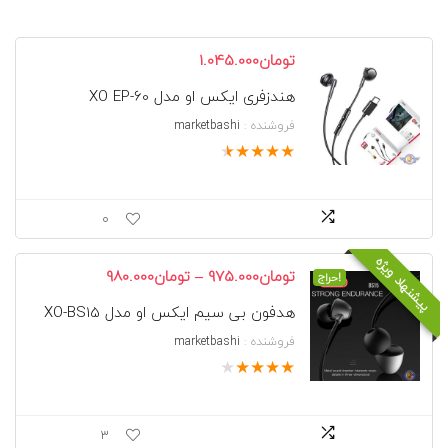
جدیدترین
تومان
1.045.000
هندزفری ایکس او مدل XO EP-60
فروشنده :
marketbashi
★
★
★
★
★
0
پیشنهاد ویژه
محدوده
–
تومان
975.000
تومان
980.000
حراج!
قیمت:
هدفون بی سیم ایکس او مدل XO-BS15
تومان975.000
تا
فروشنده :
marketbashi
تومان980.000
★
★
★
★
★
3