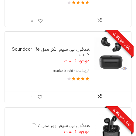
★
★
★
★
★
0
پایان موجودی
هدفون بی سیم انکر مدل Soundcor life
dot 2
موجود نیست
فروشنده :
marketbashi
★
★
★
★
★
1
پایان موجودی
هدفون بی سیم اوی مدل T26
موجود نیست