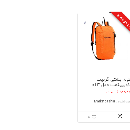
ن موجودی
وله پشتی گرانیت
کوییپکمت مدل IST3
وجود نیست
روشنده :
Marketbashiii
0