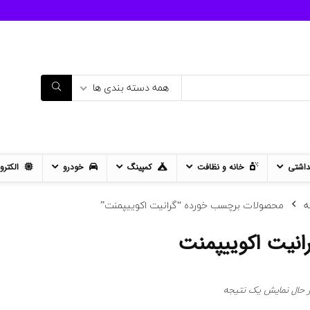
همه دسته بندی ها
داشتی
خانه و نظافت
کمپینگ
خودرو
الکترو
ه
محصولات برچسب خورده “گرانیت اکوییپمنت”
انیت اکوییپمنت
ر حال نمایش یک نتیجه