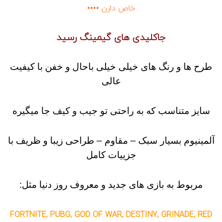
o
ی
خاص دارن ••••
,
l
l
ر
e
و
جاکلیدی های گیمینگ رسید
c
ک
t
ش
i
س
o
و
طرح ها و رنگ های خیلی خیلی باحال و خفن با کیفیت
ئ
n
,
ی
عالی
d
چ
e
,
a
ج
سایز متناسب که به راحتی تو جیب و کیف جا میگیره
ا
d
ک
0
,
ل
آلمینیوم بسیار سبک – مقاوم – طراحی زیبا و ظریف با
ی
g
a
د
جزییات کامل
ی
m
e
و
,
آ
مربوط به بازی های جدید و معروف روز دنیا مثل:
g
و
ی
a
ز
m
FORTNITE, PUBG, GOD OF WAR, DESTINY, GRINADE, RED
e
گ