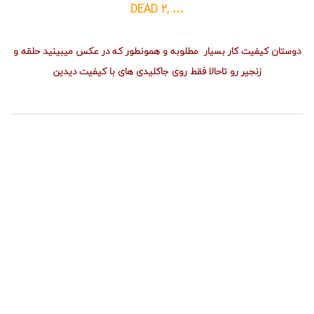
r
ی
DEAD 2, …
,
م
ی
g
ن
a
دوستان کیفیت کار بسیار مطلوبه و همونطور که در عکس میبینید حلقه و
m
گ
,
i
زنجیر رو تاحالا فقط روی جاکلیدی های با کیفیت دیدین
n
خ
g
و
,
د
ر
k
e
و
y
و
,
ن
k
گ
e
ه
y
د
ا
h
ر
o
l
ی
d
خ
e
و
r
د
,
ر
و
p
c
,