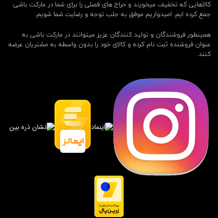
d
کالاهایی که تخفیف میخورند و حراج های فصلی را برای شما در مارکت باشی
d
جمع کرده ایم. امیدواریم موفق به جلب توجه و رضایت شما شویم.
e
a
همینطور فروشندگان و تولید کنندگان عزیز میتوانند در مارکت باشی به
d
عنوان فروشنده ثبت نام کرده و کالای خود را بدون واسطه به مشتریان عرضه
,
کنند.
r
e
d
e
m
p
t
i
o
n
,
x
b
o
x
,
ب
ا
ز