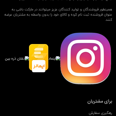
د
ق
همینطور فروشندگان و تولید کنندگان عزیز میتوانند در مارکت باشی به
ه
عنوان فروشنده ثبت نام کرده و کالای خود را بدون واسطه به مشتریان عرضه
و
کنند.
ه
ا
ی
,
س
ا
ع
ت
ز
ن
ا
ن
ه
م
چ
ی
,
برای مشتریان
س
ا
ع
رهگیری سفارش
ت