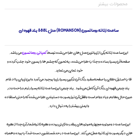
ع
ت
محصولات بیشتر
,
ت
م
خ
ر
چ
ی
ی
,
د
ساعت زنانه رومانسون (ROMANSON) مدل 588L بند قهوه ای
س
س
ا
ا
ع
ع
ت
ت
این ساعت زنانه یکی از زیباترین مدل های طراحی شده توسط
کمپانی رومانسون
می باشد.
ز
ه
صفحه آن بسیار ساده و جذاب طراحی شده، به نحوی که چشم ها را بسوی خود جلب کرده و
ا
ن
ا
خود نمایی می نماید.
ن
ه
قاب استیل طلایی با صفحه سفید رنگ آن ترکیبی بسیار زیبا بوجود می آورد و این زیبایی با ادغام
,
بند چرمی قهوه ای رنگ آن کامل می شود. بند چرمی این ساعت زنانه بسیار نرم و راحت و در
س
ا
عین حال مقاوم و بادووام است و قفل آن نیز بصورت دستبندی طراحی شده که راحتی استفاده
ع
و ایمنی بیشتر را به دنبال دارد.
ت
,
س
ا
این ساعت دو موتوره مجهز به موتورهای پرقدرت ژاپنی بوده و عقربه ثانیه شمار آن جدا از عقربه
ع
های دیگر بصورت زیر ثانیه عمل می کند. این ساعت در حد شستشوی دست ضد آب بوده و همراه
ت