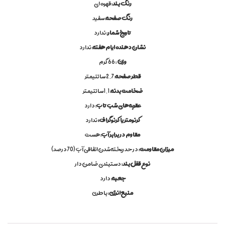
رنگ بند
: قهوه ای
ع
ت
رنگ صفحه
: سفید
ر
و
تاریخ شمار
: ندارد
م
نشان دهنده ایام هفته
: ندارد
ا
ن
وزن
: 66 گرم
س
قطر صفحه
: 2.7 سانتیمتر
و
ن
ضخامت بدنه
: 1.1 سانتیمتر
,
س
عقربه های شب تاب
: دارد
ا
کرنومتر یا کرنوگراف:
ندارد
ع
ت
مقاوم در برابر آب
: هست
ز
ن
میزان مقاومت
: در حد ریخته شدن اتفاقی آب (70 درصد)
ا
نوع قفل بند
: دستبندی ضامن دار
ن
ه
جعبه
: دارد
,
منبع انرژی
: باطری
س
ا
ع
ت