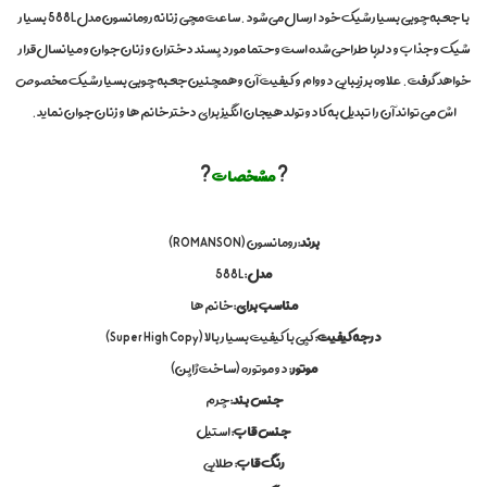
ب
با جعبه چوبی بسیار شیک خود ارسال می شود.ساعت مچی زنانه رومانسون مدل 588L بسیار
ا
ک
شیک و جذاب و دلربا طراحی شده است و حتما مورد پسند دختران و زنان جوان و میانسال قرار
ی
خواهد گرفت. علاوه بر زیبایی دووام و کیفیت آن و همچنین جعبه چوبی بسیار شیک مخصوص
ف
ی
اش می تواند آن را تبدیل به کادو تولد هیجان انگیز برای دختر خانم ها و زنان جوان نماید.
ت
,
س
?
مشخصات
?
ا
ع
ت
د
برند
:رومانسون (ROMANSON)
خ
مدل
: 588L
ت
ر
مناسب برای
: خانم ها
ا
درجه کیفیت
: کپی با کیفیت بسیار بالا (Super High Copy)
ن
ه
موتور
: دو موتوره (ساخت ژاپن)
م
چ
جنس بند
: چرم
ی
جنس قاب
: استیل
,
س
رنگ قاب
: طلایی
ا