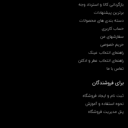
بازگردانی کالا و استرداد وجه
م
چ
برترین پیشنهادات
ی
,
دسته بندی های محصولات
س
حساب کاربری
ا
ع
سفارشهای من
ت
حریم خصوصی
م
چ
راهنمای انتخاب عینک
ی
راهنمای انتخاب عطر و ادکلن
د
خ
تماس با ما
ت
ر
ا
برای فروشندگان
ن
ه
ثبت نام و ایجاد فروشگاه
,
س
نحوه استفاده و آموزش
ا
پنل مدیریت فروشگاه
ع
ت
م
چ