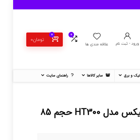
0
0
تومان
0
ورود - ثبت نام
علاقه مندی ها
نیک و برق
سایر کالاها
راهنمای سایت
چسب واشر ساز آکفیکس مدل HT300 حجم 85