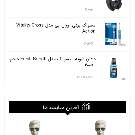
ل
ا
Sony
ز
ت
ر
مسواک برقی اورال-بی مدل Vitality Cross
ک
Action
ی
ه
Oral-B
,
ا
س
دهان شویه میسویک مدل Fresh Breath حجم
ت
400ml
ا
ن
MissWake
ب
و
ل
,
ا
ص
آخرین مقایسه ها
ل
,
ا
و
ر