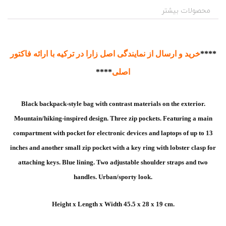
c
و
محصولات بیشتر
k
ش
ا
,
b
ک
a
g
****
خرید و ارسال از نمایندگی اصل زارا در ترکیه با ارائه فاکتور
,
b
اصلی
****
e
u
n
i
Black backpack-style bag with contrast materials on the exterior.
q
Mountain/hiking-inspired design. Three zip pockets. Featuring a main
u
e
compartment with pocket for electronic devices and laptops of up to 13
,
inches and another small zip pocket with a key ring with lobster clasp for
b
l
attaching keys. Blue lining. Two adjustable shoulder straps and two
a
c
handles. Urban/sporty look.
k
,
b
Height x Length x Width 45.5 x 28 x 19 cm.
o
o