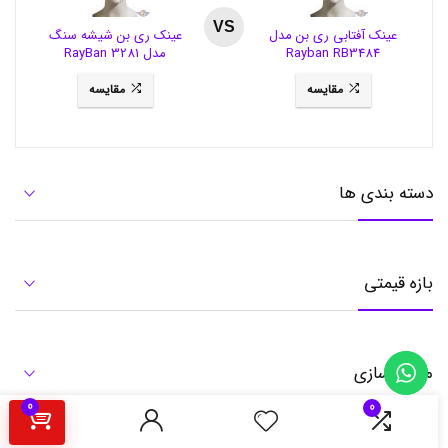
ی
ج
VS
عینک آفتابی ری بن مدل
عینک ری بن شیشه سنگ
ی
Rayban RB3484
مدل RayBan 3281
ن
ا
مقایسه
مقایسه
ل
,
ب
ر
ن
د
دسته بندی ها
,
ب
ه
ت
ر
بازه قیمتی
ی
ن
ل
ب
ا
مرتب سازی
س
,
0
0
ب
و