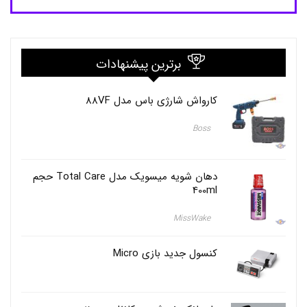
ر
ش
ع
ل
ه
برترین پیشنهادات
,
س
ر
کارواش شارژی باس مدل 88VF
ی
,
ش
Boss
ع
ل
ه
دهان شویه میسویک مدل Total Care حجم
,
ش
400ml
ع
ل
MissWake
ه
ا
ف
کنسول جدید بازی Micro
ک
ن
,
ف