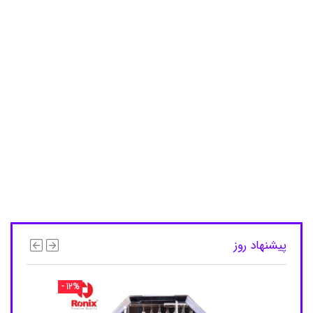
پ
ی
ک
ش
ع
ل
ه
ا
ت
م
ی
,
س
ر
پ
ی
ک
ش
ع
ل
پیشنهاد روز
ه
ا
ت
- 12%
م
ی