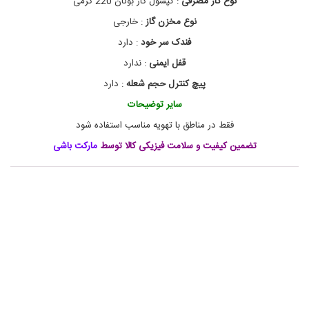
نوع گاز مصرفی
:
کپسول گاز بوتان 220 گرمی
ر
آ
ر
و
نوع مخزن گاز
:
خارجی
,
ف
فندک سر خود
:
دارد
پ
و
ت
ی
قفل ایمنی
:
ندارد
ا
ج
ر
ه
پیچ کنترل حجم شعله
:
دارد
,
ی
سایر توضیحات
ز
پ
ا
ی
فقط در مناطق با تهویه مناسب استفاده شود
ت
ک
ن
آ
تضمین کیفیت و سلامت فیزیکی کالا توسط
مارکت باشی
ی
ش
پ
ک
,
ز
ح
ی
ج
س
ف
م
ر
ش
ع
ی
,
ل
ف
ه
,
ن
د
ح
ر
ک