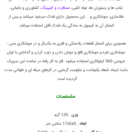
ر
و
شاپ ها و رستوران ها، لوله کشی،
مسافرت و کمپینگ
، کشاورزی و باغبانی،
,
ک
ا
م
طلاسازی، جوشکاری و … این محصول دارای فندک سرخود میباشد و پس از
ب
پ
,
ز
اتصال آن به کپسول به سادگی یک فندک قابل استفاده میباشد.
ا
خ
ر
و
پ
د
همچنین برای اتصال قطعات پلاستکی و فلزی به یکدیگر و در جوشکاری مس ‌؛
ر
ی
ل
و
جوشکاری نقره و جوشکاری قلع و جوش دادن و ذوب کردن و گداختن با توان
ی
و
ن
ن
خروجی 960 کیلوکالری استفاده میشود. فلز به کار رفته در ساخت این سرپیک
گ
گ
باعث ایجاد شعله یکنواخت و مقاومت گرمایی در کارهای حرفه ای و طولانی مدت
,
ه
ا
د
گردیده است.
ا
ت
ر
ش
,
ی
مشخصات
ا
خ
ت
و
د
م
ر
ی
وزن
:
135 گرم
,
و
ابعاد
:
17x6x5 سانتی متر
,
پ
ظ
ی