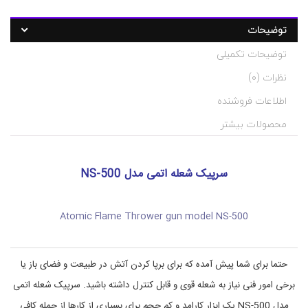
ت
د
توضیحات
س
گ
:
ت
توضیحات تکمیلی
ه
N
ب
S
نظرات (0)
-
ن
د
5
اطلاعات فروشنده
0
ی
ا
0
محصولات بیشتر
,
ب
ز
N
ا
S
ر
5
سرپیک شعله اتمی مدل NS-500
0
,
ت
0
,
ج
آ
ه
Atomic Flame Thrower gun model NS-500
ت
ی
ز
ش
ا
,
حتما برای شما پیش آمده که برای برپا کردن آتش در طبیعت و فضای باز یا
ا
ت
ب
س
برخی امور فنی نیاز به شعله قوی و قابل کنترل داشته باشید. سرپیک شعله اتمی
ز
ف
ا
ر
مدل NS-500 یک ابزار کارامد و کم حجم برای بسیاری از کارها از جمله کافی