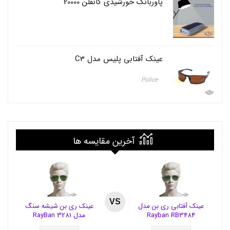
پاوربانک خورشیدی کانفلن 20000
ن
د
ک
,
ف
ن
عینک آفتابی پلیس مدل C3
د
ک
ا
Police
ت
م
ی
,
ک
پ
آخرین مقایسه ها
س
و
ل
,
ک
پ
س
VS
عینک آفتابی ری بن مدل
عینک ری بن شیشه سنگ
و
Rayban RB3484
مدل RayBan 3281
ل
ی