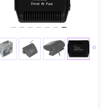
توم
عجله کن! 
4
2