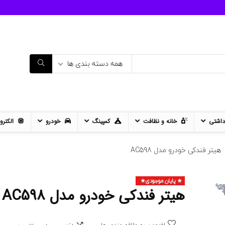
همه دسته بندی ها
داشتی
خانه و نظافت
کمپینگ
خودرو
الکترو
هیتر فندکی خودرو مدل AC598
پایان موجودی
- 12%
هیتر فندکی خودرو مدل AC598
11%