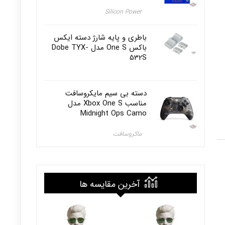
Silicon Power
باطری و پایه شارژ دسته ایکس
باکس One S مدل Dobe TYX-
532S
دسته بی سیم مایکروسافت
مناسب Xbox One S مدل
Midnight Ops Camo
ماکروسافت
آخرین مقایسه ها