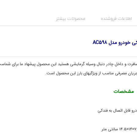
ت
د
س
گ
:
ت
اطلاعات فروشنده
محصولات بیشتر
ه
A
ب
C
ن
5
9
د
 خودرو مدل AC598
8
ی
,
ت
c
ج
ه
a
 مسافرت و داخل چادر دنبال وسیله گرمایشی هستید این محصول پیشهاد ما برای شماس
r
ی
,
ز
ریان مصرفی مناسب از ویژگیهای بارز این محصول است.
ا
h
e
ت
a
س
مشخصات
t
ف
ر
e
r
و
,
ک
رو قابل اتصال به فندکی
ب
م
خ
پ
,
ا
نتی متر
ر
خ
و
ی