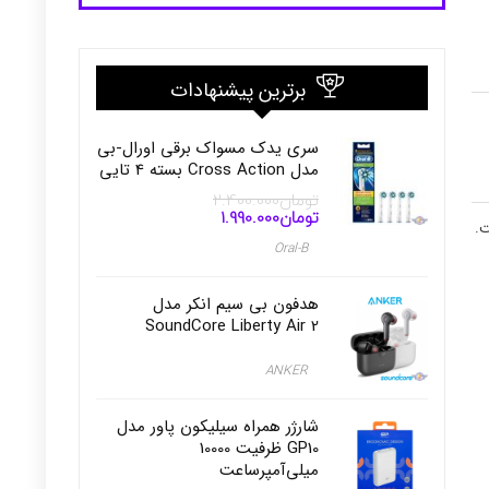
برترین پیشنهادات
سری یدک مسواک برقی اورال-بی
مدل Cross Action بسته 4 تایی
تومان
2.400.000
تومان
1.990.000
قیمت
قیمت
ت.
اصلی
فعلی
Oral-B
تومان2.400.000
تومان1.990.000
بود.
است.
هدفون بی سیم انکر مدل
SoundCore Liberty Air 2
ANKER
شارژر همراه سیلیکون پاور مدل
GP10 ظرفیت 10000
میلی‌آمپرساعت