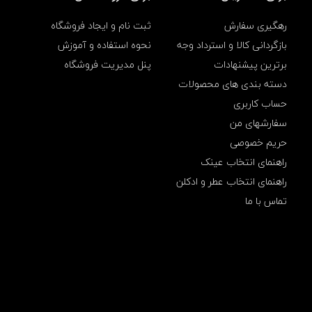
ر
ی
د
خ
رهگیری سفارش
ثبت نام و ایجاد فروشگاه
و
ی
د
بازگردانی کالا و استرداد وجه
نحوه استفاده و آموزش
ر
برترین پیشنهادات
پنل مدیریت فروشگاه
و
م
دسته بندی های محصولات
د
حساب کاربری
ل
A
سفارشهای من
C
5
حریم خصوصی
9
راهنمای انتخاب عینک
8
راهنمای انتخاب عطر و ادکلن
تماس با ما