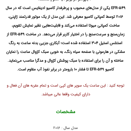
,
ا
EFR-549 یکی از مدل‌های محبوب و پرطرفدار کاسیو ادیفایس است که در سال
د
2016 توسط کمپانی کاسیو معرفی شد. این مدل از یک موتور قدرتمند ژاپنی،
ی
ف
ساخت کمپانی میوتا استفاده می‌کند و قابلیت‌هایی نظیر نمایش تقویم،
ا
ی
زمان‌سنج و سرعت‌سنج را در اختیار کاربر قرار می‌دهد. در ساخت EFR-549 از
س
استنلس استیل 304 استفاده شده است؛ آبکاری جزیی بدنه ساعت به رنگ
,
خ
مشکی در هارمونی با صفحه سیاه رنگ، به خوبی سبک کژوال ساعت را نمایان
ر
ی
ساخته و آن را برای استفاده با سبک پوشش کژوال و مدگرا مناسب می‌نماید.
د
کاسیو EFR-549 تا فشار 10 بارومتر در برابر نفوذ آب مقاوم است.
س
ا
ع
توجه کنید : این ساعت یک سوپر های کپی است و تمام عقربه های آن فعال و
ت
,
دارای کیفیت واقعا عالی میباشد.
س
ا
ع
مشخصات
ت
,
س
مدل سال : 2016
ا