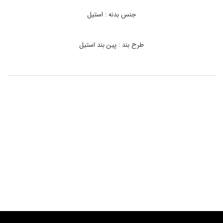
ا
ع
جنس بدنه : استیل
ت
م
چ
طرح بند : پین بند استیل
ی
م
ر
د
ا
ن
ه
ک
ا
س
ی
و
C
A
S
I
O
E
F
R