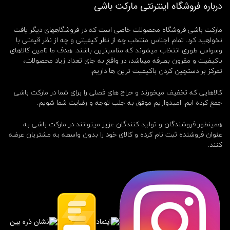
درباره فروشگاه اینترنتی مارکت باشی
-
5
4
مارکت باشی فروشگاه محصولات خاصی است که در فروشگاههای دیگر یافت
9
نخواهید کرد. تمام اجناس منتخب چه از نظر کیفیتی و چه از نظر قیمتی با
,
وسواس طوری انتخاب میشوند که مناسبترین باشند. هدف ما تامین کالاهای
ک
باکیفیت و مقرون بصرفه میباشد، در واقع به جای تعداد زیاد محصولات،
ا
تمرکز بر دستچین کردن باکیفیت ترین ها داریم.
س
ی
و
کالاهایی که تخفیف میخورند و حراج های فصلی را برای شما در مارکت باشی
,
جمع کرده ایم. امیدواریم موفق به جلب توجه و رضایت شما شویم.
ک
پ
همینطور فروشندگان و تولید کنندگان عزیز میتوانند در مارکت باشی به
ی
عنوان فروشنده ثبت نام کرده و کالای خود را بدون واسطه به مشتریان عرضه
,
کنند.
م
چ
ی
,
م
ر
د
ا
ن
ه