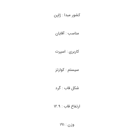
ع
ت
م
کشور مبدا : ژاپن
چ
ی
م
مناسب : آقایان
ر
د
ا
ن
کاربری : اسپرت
ه
C
A
سیستم : کوارتز
S
I
O
شکل قاب : گرد
E
F
R
-
ارتفاع قاب : 12.9
5
4
9
وزن : 191
,
س