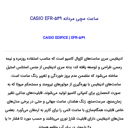
i
م
o
چ
e
ی
f
,
ساعت مچی مردانه CASIO EFR-549
r
س
ا
-
ع
5
4
ت
CASIO EDIFICE | EFR-549
9
ه
ا
,
e
d
ادیفایس سری ساعت‌های کژوال کاسیو است که مناسب استفاده روزمره و نیمه
i
رسمی طراحی و توسعه یافته اند؛ بدنه سری ادیفایس از جنس استنلس استیل
f
i
ساخته می‌شود که متضمن عدم بروز خوردگی و تغییر رنگ ساعت است.
c
e
ساعت‌های ادیفایس با بهره‌گیری از موتورهای نیرومند و مستحکم میوتا که به
,
صورت انحصاری برای کمپانی کاسیو تولید می‌شوند، قابلیت‌های جذابی نظیر
e
f
زمان‌سنج، سرعت‌سنج، زنگ هشدار، ساعت جهانی و حتی در برخی مدل‌های
r
-
خاص قابلیت همگام‌سازی با ساعت اتمی را برای کاربر به ارمغان می‌آورد. بعضی
5
مدل‌های ادیفایس دارای قابلیت شارژ نوری می‌باشند و حسب مورد تا فشار 10 یا
4
9
20 بارومتر در برابر آب مقاوم هستند.