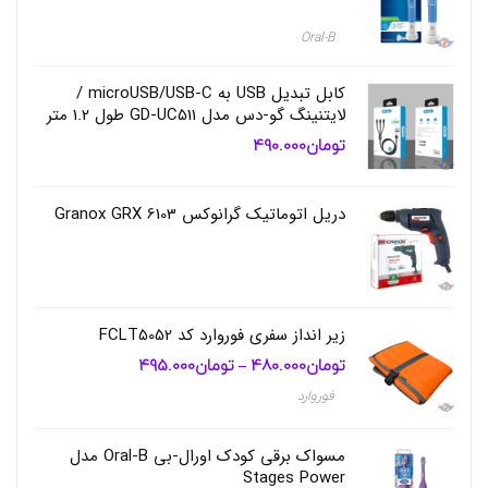
ی
,
Oral-B
ا
س
پ
کابل تبدیل USB به microUSB/USB-C /
ر
لایتنینگ گو-دس مدل GD-UC511 طول 1.2 متر
ی
تومان
490.000
ح
م
ا
م
دریل اتوماتیک گرانوکس Granox GRX 6103
و
س
ر
و
ی
س
زیر انداز سفری فوروارد کد FCLT5052
ب
ه
تومان
480.000
تومان
495.000
محدوده
–
قیمت:
د
فوروارد
تومان480.000
ا
تا
ش
تومان495.000
ت
مسواک برقی کودک اورال-بی Oral-B مدل
ی
Stages Power
م