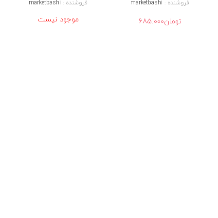
فروشنده :
marketbashi
فروشنده :
marketbashi
ث
ی
موجود نیست
تومان
685.000
ف
ی
و
ر
س
و
ب
ا
ت
آ
ه
ک
ی
م
خ
ص
و
ص
س
ط
و
ح
س