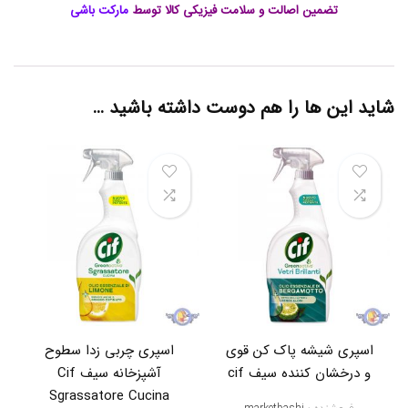
د
تضمین اصالت و سلامت فیزیکی کالا توسط
مارکت باشی
ه
ل
ک
ه
آ
شاید این ها را هم دوست داشته باشید …
ب
,
ا
س
پ
ر
ی
پ
ا
ک
ک
ن
ن
د
ه
اسپری شیشه پاک کن قوی
اسپری چربی زدا سطوح
ش
ی
و درخشان کننده سیف cif
آشپزخانه سیف Cif
ر
Sgrassatore Cucina
ا