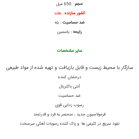
ر
حجم
: 650 میل
ن
کشور سازنده
: هلند
د
ه
ضد حساسیت :
بله
ل
ک
رایحه :
یاسمین
ه
ر
س
سایر مشخصات
و
ب
,
سازگار با محیط زیست و قابل بازیافت و تهیه شده از مواد طبیعی
ا
س
درخشان کننده
پ
ر
آنتی باکتریال
ی
ضد حساسیت
ا
ز
رسوب زدایی قوی
ب
ی
فرمولاسیون جدید ، منحصر به فرد و قدرتمند
ن
نفوذ سریع در کثیفی ها و پاک کننده رسوبات آهکی سرسخت
ب
ر
ن