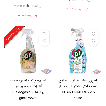
فروشنده :
marketbashi
ل
فروشنده :
marketbashi
ا
تومان
485.000
ت
تومان
590.000
ش
ی
ر
پایان موجودی
آ
ل
ا
ت
,
ا
س
پ
ر
ی
پ
ا
ک
اسپری چند منظوره سطوح
اسپری چند منظوره سیف
ک
سیف آنتی باکتریال و براق
آشپزخانه و سرویس
ن
کننده Cif ANTI-BAC &
بهداشتی Cif doganin
ن
د
gucu 750ml
Shine
ه
ک