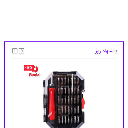
ه
د
ا
ش
ت
ی
,
ا
س
پ
پیشنهاد روز
ر
ی
ج
ر
- 12%
م
گ
ی
ر
,
ا
س
پ
ر
ی
ح