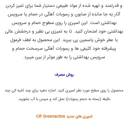
ن
v
و قدرتمند و تهیه شده از مواد طبیعی دستیار شما برای تمیز کردن
e
ظ
ا
,
آثار به جا مانده از صابون و رسوبات آهگی در حمام یا سرویس
ف
C
i
ت
بهداشتی است. این اسپری را روی سطوح حمام و سرویس
f
,
بهداشتی خود امتحان کنید. تا به تمیزی بی نظیر و درخشش عالی
G
ش
r
و
با عطر خوش یاسمین پی ببرید. این محصول به لطف فرمول
ی
e
ن
e
پیشرفته خود کثیفی ها و رسوبات آهکی سرسخت حمام و
د
n
سرویس بهداشتی را به طور موثر از بین میبرد.
ه
a
c
و
t
ض
i
د
روش مصرف
ع
v
e
ف
و
B
محصول را روی سطح مورد نظر اسپری کنید. اجازه دهید برای چند ثانیه الی چند
ن
a
g
ی
دقیقه (بسته به حجم رسوبات) عمل کند و سپس با آب بشویید.
ک
n
ن
o
,
ن
اسپری های جدید CIF Greenactive
ا
د
ه
ز