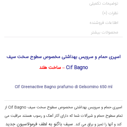
c
ه
توضیحات تکمیلی
i
ب
ن
f
نظرات (0)
,
د
C
ی
اطلاعات فروشنده
i
آ
f
ر
محصولات بیشتر
ا
B
ی
a
g
ش
n
ی
اسپری حمام و سرویس بهداشتی مخصوص سطوح سخت سیف
o
و
,
ب
c
ه
Cif Bagno
– ساخت هلند
i
د
ا
f
g
ش
Cif Greenactive Bagno prafumo di Gelsomino 650 ml
r
ت
e
ی
e
,
n
خ
اسپری حمام و سرویس بهداشتی مخصوص سطوح سخت سیف Cif Bagno
از
ا
a
ن
c
تمام سطوح حمام و شیرآلات شما که دارای آثار آهک و رسوب هستند مراقبت می
t
ه
i
و
سیف باگنو به لطف فرمولاسیون جدید
کند و آنها را تمیز و براق می کند.