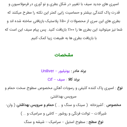
ب
اسپری های جدید سیف با تغییر در شکل بطری و نو آوری در فرمولاسیون و
ی
ن
قدرت پاک کنندگی بیشتر و حساسیت زایی کمتر این نکته را مطرح میکنند که
ب
بطری های این سری از محصولات از ۵۰٪ پلاستیک بازیافتی ساخته شده اند و
ر
ن
شما نیز میتوانید این بطری ها را ۱۰۰٪ بازیافت کنید. پس پیام سیف این است که
د
ه
با بازیافت بطری ها به طبیعت زیبا کمک کنیم.
ر
س
و
مشخصات
ب
ا
ت
برند مادر :
یونیلیور – Uniliver
آ
ه
برند کالا
:
سیف – Cif
ک
نوع
: اسپری پاک کننده کثیفی و رسوبات آهکی مخصوص سطوح سخت حمام و
ی
,
سرویس بهداشتی
ا
ز
مخصوص
: آشپزخانه ( سینک و سنگ و … )
حمام و سرویس بهداشتی
( وان-
ب
شیرآلات – توالت فرنگی و روشور – کاشی و سرامیک و … )
ی
ن
نوع سطح :
سطوح استیل – سرامیک – شیشه و سنگ
ب