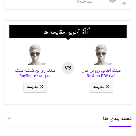
Small Sun
ب
ی
ک
ر
ب
ن
آخرین مقایسه ها
ا
ت
,
ا
س
پ
ر
VS
عینک آفتابی ری بن مدل
عینک ری بن شیشه سنگ
ی
Rayban RB3484
مدل RayBan 3281
گ
ا
مقایسه
مقایسه
ز
پ
ا
ک
ک
ن
دسته بندی ها
س
ر
ک