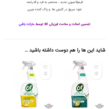
فرمولاسیون جدید ، منحصر به فرد و قدرتمند
ر
ب
نفوذ سریع در کثیفی ها و پاک کننده چربی
ی
ز
د
تضمین اصالت و سلامت فیزیکی کالا توسط
مارکت باشی
ا
س
ط
و
ح
آ
شاید این ها را هم دوست داشته باشید …
ش
پ
ز
خ
ا
ن
ه
س
ی
ف
C
i
f
S