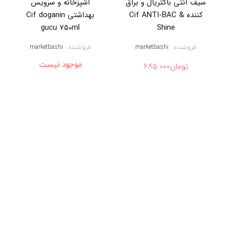
سیف آنتی باکتریال و براق
آشپزخانه و سرویس
ی
کننده Cif ANTI-BAC &
بهداشتی Cif doganin
ف
,
gucu 750ml
Shine
ا
س
فروشنده :
marketbashi
فروشنده :
marketbashi
پ
ر
موجود نیست
تومان
685.000
ی
س
ی
ف
,
ا
س
پ
ر
ی
س
ی
ف
آ
ش
پ
ز
خ