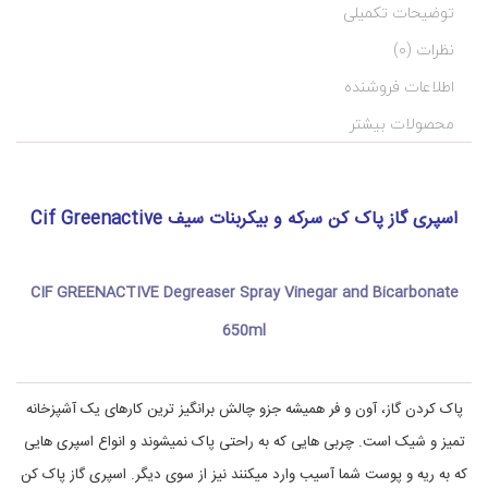
c
ه
توضیحات تکمیلی
i
ب
ن
f
نظرات (0)
,
د
C
ی
اطلاعات فروشنده
I
آ
ر
F
محصولات بیشتر
ا
G
ی
R
E
ش
E
ی
اسپری گاز پاک کن سرکه و بیکربنات سیف Cif Greenactive
و
N
ب
A
ه
C
د
T
CIF GREENACTIVE Degreaser
Spray
Vinegar and Bicarbonate
ا
I
V
ش
650ml
ت
E
D
ی
e
,
گ
g
پاک کردن گاز، آون و فر همیشه جزو چالش برانگیز ترین کارهای یک آشپزخانه
ا
r
ز
e
تمیز و شیک است. چربی هایی که به راحتی پاک نمیشوند و انواع اسپری هایی
پ
a
ا
s
که به ریه و پوست شما آسیب وارد میکنند نیز از سوی دیگر. اسپری گاز پاک کن