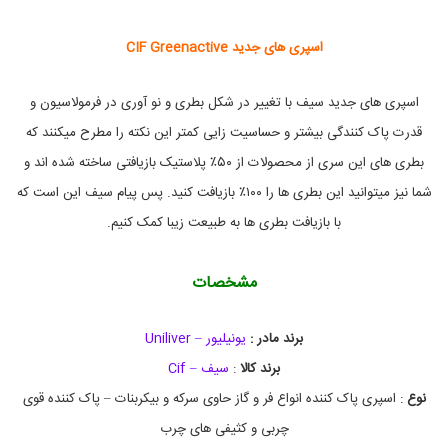
a
t
e
اسپری های جدید CIF Greenactive
,
ا
س
اسپری های جدید سیف با تغییر در شکل بطری و نو آوری در فرمولاسیون و
پ
ر
قدرت پاک کنندگی بیشتر و حساسیت زایی کمتر این نکته را مطرح میکنند که
ی
بطری های این سری از محصولات از ۵۰٪ پلاستیک بازیافتی ساخته شده اند و
c
i
شما نیز میتوانید این بطری ها را ۱۰۰٪ بازیافت کنید. پس پیام سیف این است که
f
,
با بازیافت بطری ها به طبیعت زیبا کمک کنیم.
ا
س
پ
مشخصات
ر
ی
پ
برند مادر :
یونیلیور – Uniliver
ا
ک
برند کالا
:
سیف – Cif
ک
نوع
: اسپری پاک کننده انواع فر و گاز حاوی سرکه و بیکربنات – پاک کننده قوی
ن
ن
چربی و کثیفی های چرب
د