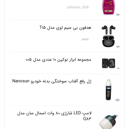
س
ر
Johnson
OGX
,
ا
م
ی
هدفون بی سیم اوی مدل T15
ک
,
ا
awei
س
پ
ر
ی
مجموعه ابزار نوکپن 10 عددی مدل 005
گ
ا
ز
پ
ژل رفع آفتاب سوختگی بدنه خودرو Nanosun
ا
ک
ک
ن
س
ر
لامپ LED شارژی 80 وات اسمال سان مدل
ک
Q83
ه
و