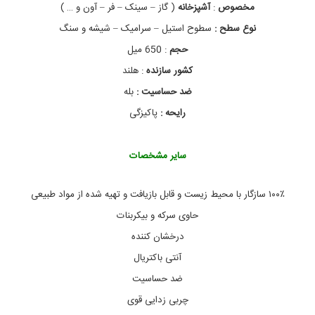
ه
مخصوص
:
آشپزخانه
( گاز – سینک – فر – آون و … )
چ
نوع سطح :
سطوح استیل – سرامیک – شیشه و سنگ
ر
ب
حجم
: 650 میل
ی
ه
کشور سازنده
: هلند
و
ضد حساسیت :
بله
د
و
رایحه :
پاکیزگی
گ
ا
ز
سایر مشخصات
س
ی
ف
۱۰۰٪ سازگار با محیط زیست و قابل بازیافت و تهیه شده از مواد طبیعی
c
i
حاوی سرکه و بیکربنات
f
,
درخشان کننده
ا
آنتی باکتریال
س
پ
ضد حساسیت
ر
ی
چربی زدایی قوی
چ