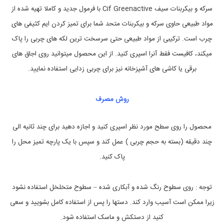
e
ک
سرکه و بیکربنات سیف Cif Greenactive با فرمول جدید و کاملا تهیه شده از
r
ک
S
ن
مواد طبیعی حاوی سرکه و بیکربنات متحد شما برای تمیز کردن ایم کثیفی های
p
r
چرب است. ترکیبی از مواد طبیعی حتی سرسخت ترین لکه های چربی را پاک
a
میکند، کافیست فقط آنرا اسپری کنید. از این محصول میتوانید روی اجاق های
y
V
برقی یا کاشی های آشپزخانه نیز برای چربی زدایی استفاده نمایید.
i
n
e
روش مصرف
g
a
r
محصول را روی سطح مورد نظر اسپری کنید و اجازه دهید برای چند ثانیه الی
a
n
چند دقیقه (بسته به حجم چربی ) عمل کند و سپس با یک پارچه تمیز محل را
d
B
پاک کنید.
i
c
a
توجه : روی سطوح رنگ شده و آبکاری شده – سطوح متخلخل استفاده نشود
r
b
زیرا ممکن است آسیب وارد کند. دستها را پس از استفاده کامل بشویید و سعی
o
کنید از دستکش و ماسک استفاده شود.
n