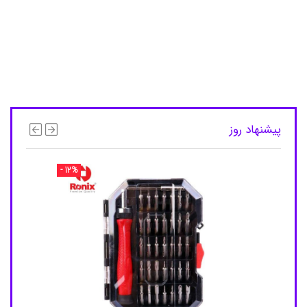
ر
,
ا
س
پ
ر
ی
س
ی
ف
گ
پیشنهاد روز
ا
ز
و
- 12%
ه
و
د
,
ا
س
پ
ر
ی
س
ی