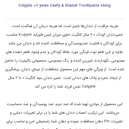
e
د
Colgate 0-2 years Cavity & Enamel Toothpaste 65mg
ا
0
-
ش
ت
2
,
ی
هزینه مراقبت از دندان‌ها ناچیز است اما هزینه درمان آن هنگفت است.
C
,
o
خ
خمیردندان کودک 0-2 سال کلگیت حاوی میزان ایمن فلوراید 700ppm مناسب
l
م
ی
g
برای کودکان با قابلیت ضدپوسیدگی و محافظت کننده لثه و دندان می باشد.
ر
a
علاوه بر این طعم توت فرنگی مورد علاقه کودکان و عدم وجود طعم دهنده های
t
د
ن
e
مصنوعی، نگهدارنده، شیرین کننده و رنگ مصنوعی، محصولی باکیفیت را حاصل
د
C
ا
a
شده است. از ویژگی های مهم این محصول محافظت از مینای دندان، پیشگیری
v
ن
از ایجاد حفره و پلاک های دندان است. خمیر دندان بچه کلگیت 0 تا 2 سال
i
ت
t
خ
Colgate نفس فرزند شما را تازه می کند.
y
ص
&
ص
E
ی
این محصول از موادی تهیه شده که ضد جرم، ضد پوسیدگی و ضد حساسیت
n
,
a
م
می‌باشند. این ترکیب اعصاب دندان های شما را در برابر تغییرات دمایی و
ر
m
ا
e
تغییرات PH دهان محافظت نموده و دهان شما رامحیطی امن و مناسب برای
l
ق