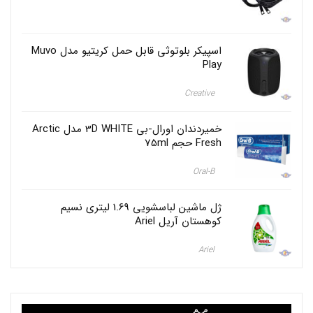
قیمت:
ن
تومان218.000
ب
تا
چ
تومان228.000
ه
اسپیکر بلوتوثی قابل حمل کریتیو مدل Muvo
گ
Play
ا
ن
Creative
ه
ت
ا
خمیردندان اورال-بی 3D WHITE مدل Arctic
۲
Fresh حجم 75ml
س
ا
ل
Oral-B
ک
ل
ژل ماشین لباسشویی 1.69 لیتری نسیم
گ
ی
کوهستان آریل Ariel
ت
,
Ariel
خ
م
ی
ر
د