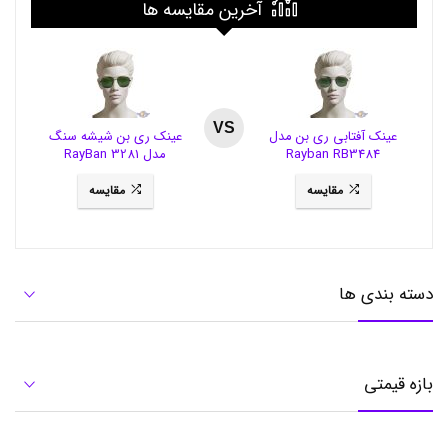
آخرین مقایسه ها
ن
د
ا
ن
ک
و
د
VS
عینک آفتابی ری بن مدل
عینک ری بن شیشه سنگ
ک
Rayban RB3484
مدل RayBan 3281
ض
د
پ
مقایسه
مقایسه
ل
ا
ک
0
ت
دسته بندی ها
ا
2
س
ا
ل
بازه قیمتی
,
خ
م
ی