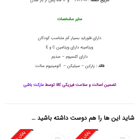
تاریخ انقضا :
01-2026 – و ۱۲ ماه پس از باز شدن
ض
د
پ
سایر مشخصات
ل
ا
ک
,
دارای فلوراید بسیار کم متناسب کودکان
خ
ویتامینه دارای ویتامین C و E
ر
ی
دارای کلسیوم – سدیم
د
خ
فاقد :
پارابن – سیلیکن – آلومینیوم سالت
م
ی
ر
تضمین اصالت و سلامت فیزیکی کالا توسط
مارکت باشی
د
ن
د
ا
ن
ب
شاید این ها را هم دوست داشته باشید …
چ
ه
ا
ص