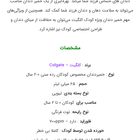
دندان های حساس فرزند شما میکند. بهره‌گیری از یک خمیر دندان مناسب
,
ب
خ
ت
می‌تواند به سلامت دهان و دندان فرزند شما کمک کند. همچنین از ویژگی‌های
ر
د
ی
ه
مهم خمیر دندان ویژه کودک کلگیت می‌توان به حفاظت از مینای دندان و
ا
د
طراحی اختصاصی کودک نیز اشاره کرد.
C
ن
o
و
l
د
مشخصات
ن
g
a
د
ا
t
e
ن
برند
:
کلگیت – Colgate
خ
نوع
: خمیردندان مخصوص کودکان رده سنی 0-2 سال
م
ی
حجم
: 65 میلی لیتر
ر
د
نوع بسته بندی
: تیوپی
ن
مناسب برای
: کودکان 0 تا 2 سال
د
ا
نوع رایحه
: توت فرنگی
ن
ک
فلوراید
: دارد – 700ppm
و
خورده شدن توسط کودک
: کاملا بی خطر
د
ک