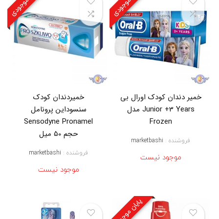
پایان موجودی
پایان موجودی
ل
,
خ
ر
ی
د
خ
م
ی
ر
د
خمیر دندان کودک اورال بی
خمیردندان کودک
ن
Junior +3 Years مدل
سنسوداین پرونامل
د
ا
Sensodyne Pronamel
Frozen
ن
حجم 50 میل
ب
فروشنده :
marketbashi
چ
فروشنده :
marketbashi
ه
موجود نیست
خ
موجود نیست
ا
ر
ج
ی
پایان موجودی
,
خ