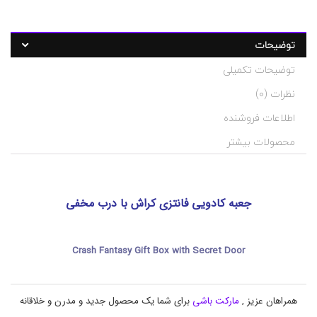
ت
د
س
گ
:
ت
ه
b
توضیحات
ب
o
ن
x
توضیحات تکمیلی
,
د
c
ی
نظرات (0)
r
د
ک
a
اطلاعات فروشنده
و
s
ر
h
محصولات بیشتر
,
ی
و
n
i
م
ا
t
جعبه کادویی فانتزی کراش با درب مخفی
r
ک
o
ت
,
,
t
ک
Crash Fantasy Gift Box with Secret Door
ا
n
ل
t
ا
,
ب
ه
همراهان عزیز ,
مارکت باشی
برای شما یک محصول جدید و مدرن و خلاقانه
ا
ا