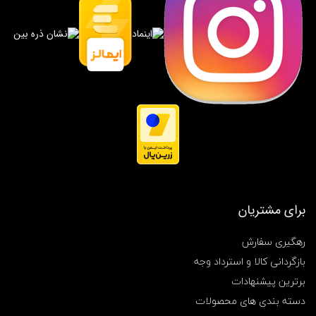
ی
,
ج
ع
ب
ه
ف
ا
ن
ت
ز
ی
,
ج
ع
ب
برای مشتریان
ه
ک
ا
رهگیری سفارش
د
بازگردانی کالا و استرداد وجه
و
,
برترین پیشنهادات
ج
دسته بندی های محصولات
ع
ب