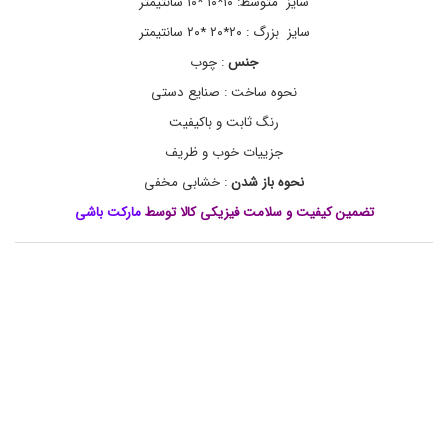
سایز متوسط: ۱۰*۱۰ *۱۰ سانتیمتر
ع
ب
سایز بزرگ : ۲۰*۲۰ *۲۰ سانتیمتر
ه
چ
جنس
:
چوب
و
نحوه ساخت : صنایع دستی
ب
ی
رنگ ثابت و باکیفیت
ف
ا
جزيیات خوب و ظریف
ن
نحوه باز شدن
: خشابی مخفی
ت
ز
تضمین کیفیت و سلامت فیزیکی کالا توسط
مارکت باشی
ی
,
ج
ع
ب
ه
خ
ا
ص
,
ج
ع
ب