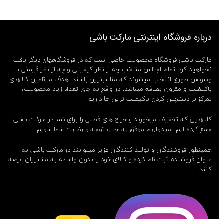
ه
خ
ا
ص
درباره فروشگاه اینترنتی مارکت باشی
چ
و
ب
مارکت باشی فروشگاه محصولات خاصی است که در فروشگاههای دیگر یافت
ی
نخواهید کرد. تمام اجناس منتخب چه از نظر کیفیتی و چه از نظر قیمتی با
,
وسواس طوری انتخاب میشوند که مناسبترین باشند. هدف ما تامین کالاهای
ج
باکیفیت و مقرون بصرفه میباشد، در واقع به جای تعداد زیاد محصولات،
ع
تمرکز بر دستچین کردن باکیفیت ترین ها داریم.
ب
ه
کالاهایی که تخفیف میخورند و حراج های فصلی را برای شما در مارکت باشی
س
ا
جمع کرده ایم. امیدواریم موفق به جلب توجه و رضایت شما شویم.
ع
ت
همینطور فروشندگان و تولید کنندگان عزیز میتوانند در مارکت باشی به
,
عنوان فروشنده ثبت نام کرده و کالای خود را بدون واسطه به مشتریان عرضه
ج
کنند.
ع
ب
ه
ش
خ
ص