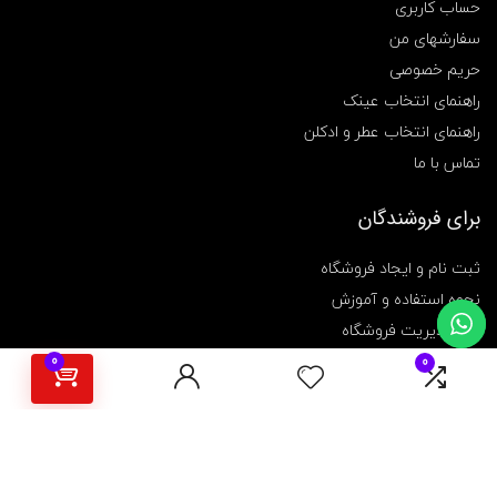
حساب کاربری
ه
ک
سفارشهای من
ر
حریم خصوصی
ا
ش
راهنمای انتخاب عینک
,
راهنمای انتخاب عطر و ادکلن
چ
و
تماس با ما
ب
ی
,
برای فروشندگان
خ
ر
ثبت نام و ایجاد فروشگاه
ی
د
نحوه استفاده و آموزش
ج
پنل مدیریت فروشگاه
ع
ب
0
0
ه
چ
و
ب
ی
,
خ