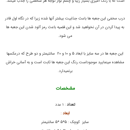
است که با رنگ آمیزی بسیار زیبا و چشم نواز توجه هر شخصی را جذب میکند.
م
ع
ب
ح
ه
ص
,
و
درب مخفی این جعبه ها باعث جذابیت بیشتر آنها شده زیرا که در نگاه اول قادر
ل
ج
به پیدا کردن در آن نخواهید شد و این قضیه باعث رمز آلود شدن این جعبه ها
ا
ع
ب
ت
می شود.
ک
ه
ا
ا
ن
ر
این جعبه ها در سه سایز با ابعاد ۵ و ۱۰ و ۲۰ سانتیمتر و دو طرح که درعکسها
ب
گ
ر
ش
مشاهده مینمایید موجوداست.رنگ این جعبه ها ثابت است و به آسانی خراش
د
ت
ر
ی
برنمیدارد.
,
ج
ع
مشخصات
ب
ه
چ
تعداد
:
1 عدد
و
ب
ابعاد
:
ی
,
سایز کوچک : ۵*۵ *۵ سانتیمتر
ج