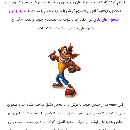
ک
ی
فراهم کرده که همه ما باطرح های زیبای این جعبه ها خاطرات خوشی داریم. این
م
س
محصول (جعبه کادویی فانتزی کراش با درب مخفی ) در دسته
لوازم جانبی
,
ت
ب
ف
کنسول های بازی
قرار دارد اما با توجه به استحکام چوب و ثبات رنگ آن
ا
ر
ق
ک
کاربردهای فراوانی میتواند داشته باشد.
ه
س
,
چ
ک
و
ن
ب
س
ی
,
و
ت
ل
و
ی
ا
ل
و
ن
ا
ت
ز
ی
,
م
ج
ج
این جعبه ها از جنس چوب با برش cnc بسیار دقیق ساخته شده اند و میتوان
ا
د
ن
ی
برای استفاده شخصی جهت قرار دادن وسایل شخصی استفاده شود یا برای قرار
ب
د
,
ی
دادن هدیه‌های لوکس و شیک. جعبه فانتزی کراش با درب مخفی محصولی
,
ج