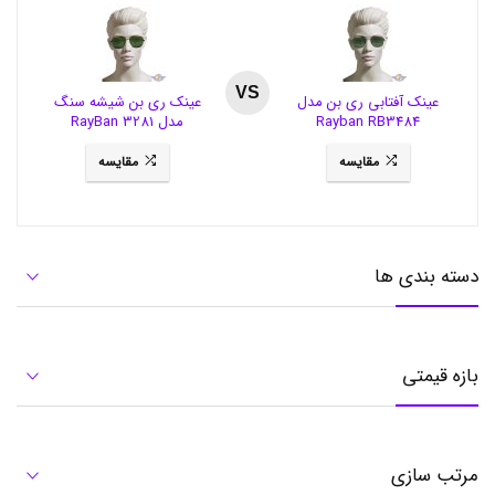
ت
,
م
و
س
VS
عینک آفتابی ری بن مدل
عینک ری بن شیشه سنگ
س
Rayban RB3484
مدل RayBan 3281
ی
م
مقایسه
مقایسه
ی
,
م
و
س
ف
دسته بندی ها
ا
ن
ت
ز
ی
بازه قیمتی
,
م
و
س
ک
مرتب سازی
و