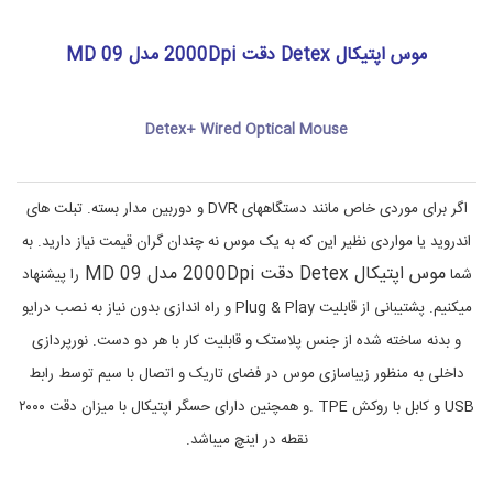
ا
0
9
پ
،
,
موس اپتیکال Detex دقت 2000Dpi مدل MD 09
ک
خ
ا
ر
ی
م
پ
د
Detex+ Wired Optical Mouse
ی
م
و
و
ت
س
,
ر
اگر برای موردی خاص مانند دستگاههای DVR و دوربین مدار بسته. تبلت های
،
خ
اندروید یا مواردی نظیر این که به یک موس نه چندان گران قیمت نیاز دارید. به
ر
ق
ی
ط
موس اپتیکال Detex دقت 2000Dpi مدل MD 09
شما
را پیشنهاد
ع
د
ا
م
میکنیم. پشتیبانی از قابلیت Plug & Play و راه اندازی بدون نیاز به نصب درایو
و
ت
و بدنه ساخته شده از جنس پلاستک و قابلیت کار با هر دو دست. نورپردازی
و
س
ا
ل
داخلی به منظور زیباسازی موس در فضای تاریک و اتصال با سیم توسط رابط
ر
و
ا
ز
USB و کابل با روکش TPE .و همچنین دارای حسگر اپتیکال با میزان دقت ۲۰۰۰
ا
ز
نقطه در اینچ میباشد.
م
ن
,
ج
ا
خ