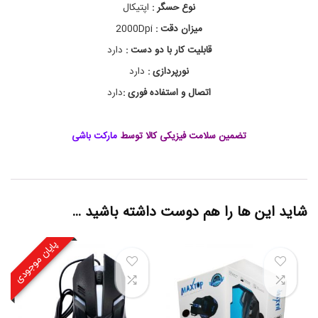
ا
و
نوع حسگر :
اپتیکال
پ
ک
میزان دقت :
2000Dpi
ی
ت
ب
ی
قابلیت کار با دو دست :
دارد
و
ک
ا
ر
نورپردازی :
دارد
د
ل
اتصال و استفاده فوری :‌
دارد
,
م
ا
و
تضمین سلامت فیزیکی کالا توسط
مارکت باشی
س
ا
ر
ز
ا
شاید این ها را هم دوست داشته باشید …
ن
,
م
پایان موجودی
ا
و
س
ک
و
چ