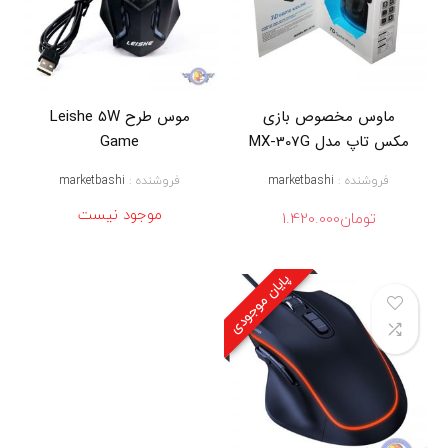
ک
,
م
ت
و
س
ماوس مخصوص بازی
موس طرح Leishe 5W
ا
ر
مکس تاپ مدل MX-307G
Game
ز
ا
فروشنده :
marketbashi
فروشنده :
marketbashi
ن
,
موجود نیست
تومان
1.420.000
م
و
س
پایان موجودی
,
م
و
س
ا
پ
ت
ی
ک
ا