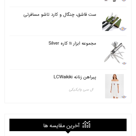
م
د
ا
ست قاشق، چنگال و کارد تاشو مسافرتی
ر
,
م
و
س
مجموعه ابزار 11 کاره Silver
س
ی
م
د
ا
ر
پیراهن زنانه LCWaikiki
ا
ر
ال سی وایکیکی
ز
ا
ن
خ
و
ش
ق
آخرین مقایسه ها
ی
م