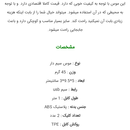
ن
ر
این موس با توجه به کیفیت خوبی که دارد. قیمت کاملا اقتصادی دارد. و با توجه
ب
ی
به محیطی که در آن استفاده میشود. میتواند خیال شما را از بابت اینکه هزینه
د
ی
,
م
زیادی بابت آن نمیکنید راحت کند. سایز بسیار مناسب و کوچکی دارد و باعث
م
و
ح
س
جابجایی راحت میشود.
ل
ص
و
پ
ل
ت
مشخصات
ا
ا
ت
پ
ا
ک
نوع :
موس سیم دار
ل
و
ک
چ
وزن
: 45 گرم
ت
ک
,
ر
ابعاد :
5*9.5*3 سانتیمتر
و
م
رابط :
سیم usb
ا
ن
ی
و
طول کابل :
1 متر
ک
س
,
ی
جنس بدنه :
پلاستیک ABS
,
م
تعداد کلیک :
2 عدد
ا
م
و
و
روکش کابل :
TPE
س
س