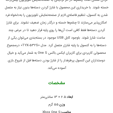
ل
س
و
O
خسته شوند. با خریداری این محصول با شارژ کردن دسته‌ها بدون نیاز به متصل
ل
n
e
و
شدن به کنسول، تنظیم فاصله‌ی لازم از صفحه‌نمایش تلویزیون را به‌دلخواه فرد
ا
S
امکان‌پذیر می‌سازند تا چشم‌ها خسته و درگذر زمان ضعیف نشوند. برای شارژ
,
ز
ب
م
کردن دسته‌ها فقط کافی است آن‌ها را روی پایه قرار دهید تا در عرض چند
ا
ج
ا
ط
ساعت شارژ شوند. باوجود کابل USB موجود در بسته‌بندی می‌توان یکی از
ن
ر
دسته‌ها را به کنسول یا پایه شارژر متصل کرد. مدل «TYX-532S» درمجموع
ب
ی
,
ی
محصولی کاربردی برای کاربران ایکس باکس One S به شمار می‌آید و خیال
,
ب
ا
م
دوستداران این کنسول پرطرفدار را از شارژ بودن دسته‌ها قبل از شروع بازی
ح
ط
آسوده می‌کند.
ر
ص
و
ی
ل
و
ا
پ
مشخصات
ا
ت
ا
ی
ل
ه
ابعاد
:6.5 × 13 سانتی‌متر
ک
ش
ا
ت
وزن
:55 گرم
ر
ر
مناسب
:Xbox One S