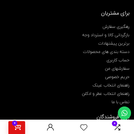
ر
ژ
برای مشتریان
د
س
ت
رهگیری سفارش
ه
بازگردانی کالا و استرداد وجه
ب
ا
برترین پیشنهادات
ز
ی
دسته بندی های محصولات
م
حساب کاربری
د
ل
سفارشهای من
T
حریم خصوصی
Y
X
راهنمای انتخاب عینک
-
راهنمای انتخاب عطر و ادکلن
5
3
تماس با ما
2
S
,
برای فروشندگان
پ
0
0
ا
ثبت نام و ایجاد فروشگاه
ی