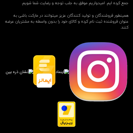
ژ
جمع کرده ایم. امیدواریم موفق به جلب توجه و رضایت شما شویم.
,
پ
همینطور فروشندگان و تولید کنندگان عزیز میتوانند در مارکت باشی به
ا
عنوان فروشنده ثبت نام کرده و کالای خود را بدون واسطه به مشتریان عرضه
ی
کنند.
ه
ش
ا
ر
ژ
د
س
ت
ه
ب
ا
ز
ی
,
پ
ا
ی
ه
ش
ا