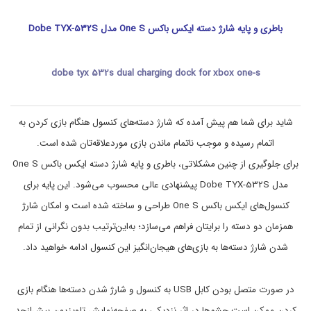
ک
ش
ا
س
باطری و پایه شارژ دسته ایکس باکس One S مدل Dobe TYX-532S
,
ر
ا
ژ
,
ی
dobe tyx 532s dual charging dock for xbox one-s
ا
ک
س
س
,
ت
ا
ن
شاید برای شما هم پیش آمده که شارژ دسته‌های کنسول هنگام بازی کردن به
ی
د
و
ک
اتمام رسیده و موجب ناتمام ماندن بازی موردعلاقه‌تان شده است.
خ
س
ن
ب
برای جلوگیری از چنین مشکلاتی، باطری و پایه شارژ دسته ایکس باکس One S
ا
ک
مدل Dobe TYX-532S پیشنهادی عالی محسوب می‌شود. این پایه برای
ک
ک
ن
س
کنسول‌های ایکس باکس One S طراحی و ساخته شده است و امکان شارژ
,
ن
ا
د
همزمان دو دسته را برایتان فراهم می‌سازد؛ به‌این‌ترتیب بدون نگرانی از تمام
ه
ی
شدن شارژ دسته‌ها به بازی‌های هیجان‌انگیز این کنسول ادامه خواهید داد.
,
ک
ک
س
ن
ب
ا
س
در صورت متصل بودن کابل USB به کنسول و شارژ شدن دسته‌ها هنگام بازی
ک
و
کردن ممکن است چشم‌ها در اثر نزدیکی به صفحه‌نمایش تلویزیون بیش‌ازحد