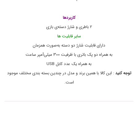
ژ
و
ن
د
ی
س
ت
ک
کاربردها
ه
ی
2 باطری و شارژ دسته‌ی بازی
ا
ی
سایر قابلیت ها
ک
س
دارای قابلیت شارژ دو دسته به‌صورت همزمان
ب
به همراه دو پک باتری با ظرفیت 300 میلی‌آمپر ساعت
ا
ک
به همراه یک عدد کابل USB
س
O
توجه کنید
:‌ این کالا با همین برند و مدل در چندین بسته بندی مختلف موجود
n
است.
e
S
م
د
ل
D
o
b
e
T