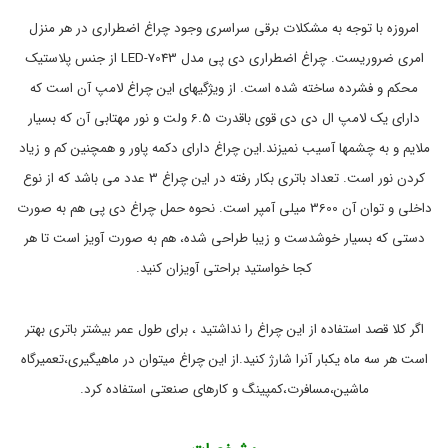
ر
ک
ا
م
امروزه با توجه به مشکلات برقی سراسری وجود چراغ اضطراری در هر منزل
غ
پ
,
ا
امری ضروریست. چراغ اضطراری دی پی مدل LED-7043 از جنس پلاستیک
خ
ض
محکم و فشرده ساخته شده است. از ویژگیهای این چراغ لامپ آن است که
و
ط
ر
د
دارای یک لامپ ال دی دی قوی باقدرت 6.5 ولت و نور مهتابی آن که بسیار
ا
ر
ر
و
ملایم و به چشمها آسیب نمیزند.این چراغ دارای دکمه پاور و همچنین کم و زیاد
و
ی
کردن نور است. تعداد باتری بکار رفته در این چراغ 3 عدد می باشد که از نوع
ن
L
گ
E
داخلی و توان آن 3600 میلی آمپر است. نحوه حمل چراغ دی پی هم به صورت
ه
D
-
د
دستی که بسیار خوشدست و زیبا طراحی شده، هم به صورت آویز است تا هر
ا
7
کجا خواستید براحتی آویزان کنید.
ر
0
4
ی
خ
3
,
و
اگر کلا قصد استفاده از این چراغ را نداشتید ، برای طول عمر بیشتر باتری بهتر
د
چ
است هر سه ماه یکبار آنرا شارژ کنید.از این چراغ میتوان در ماهیگیری،تعمیرگاه
ر
ر
ا
و
ماشین،مسافرت،کمپینگ و کارهای صنعتی استفاده کرد.
,
غ
ا
م
ح
ض