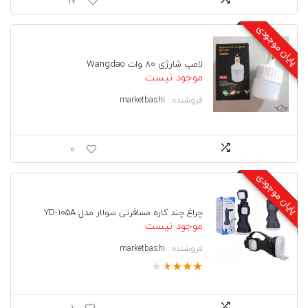
17
ا
ن
پایان موجودی
و
س
ی
لامپ شارژی 80 وات Wangdao
D
موجود نیست
P
L
فروشنده :
marketbashi
E
D
-
7
0
0
4
پایان موجودی
3
,
چ
چراغ چند کاره مسافرتی سولار مدل YD-105A
ر
موجود نیست
ا
غ
فروشنده :
marketbashi
ا
★
★
★
★
★
ض
ط
ر
ا