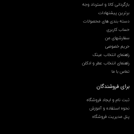
بازگردانی کالا و استرداد وجه
غ
ف
برترین پیشنهادات
ا
دسته بندی های محصولات
ن
و
حساب کاربری
س
ی
سفارشهای من
D
حریم خصوصی
P
م
راهنمای انتخاب عینک
د
راهنمای انتخاب عطر و ادکلن
ل
L
تماس با ما
E
D
-
برای فروشندگان
7
0
ثبت نام و ایجاد فروشگاه
4
3
نحوه استفاده و آموزش
,
پنل مدیریت فروشگاه
چ
ر
ا
غ