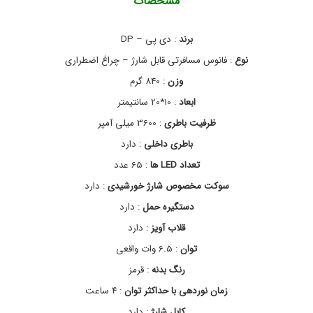
مشخصات
ط
ص
ر
و
ا
ل
برند
: دی پی – DP
ا
ر
ی
ت
نوع
: فانوس مسافرتی قابل شارژ – چراغ اضطراری
ا
د
ل
ی
وزن
: 840 گرم
پ
ک
ابعاد
: 10*20 سانتیمتر
ت
ی
ر
م
ظرفیت باطری
: 3600 میلی آمپر
ی
د
ک
ل
باطری داخلی
: دارد
L
ی
تعداد LED ها
: 65 عدد
E
D
سوکت مخصوص شارژ خورشیدی
: دارد
-
7
دستگیره حمل
: دارد
0
قلاب آویز
: دارد
4
3
توان
: 6.5 وات واقعی
,
چ
رنگ بدنه
: قرمز
ر
زمان نوردهی با حداکثر توان
: ۴ ساعت
ا
غ
کابل شارژ
: دارد