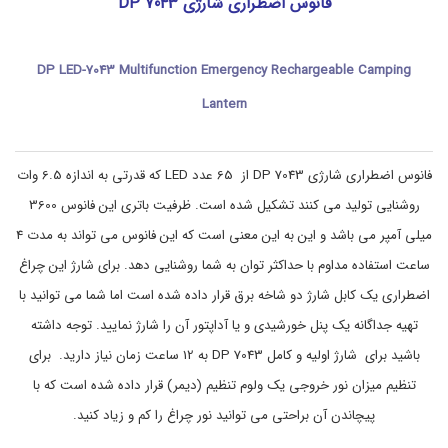
چ
ش
فانوس اضطراری شارژی DP 7043
ن
ر
ا
ا
ی
غ
DP LED-7043 Multifunction Emergency Rechargeable Camping
,
ی
و
چ
Lantern
ر
چ
ا
ر
ا
غ
d
غ
فانوس اضطراری شارژی DP 7043 از 65 عدد LED که قدرتی به اندازه 6.5 وات
ق
p
,
و
روشنایی تولید می کنند تشکیل شده است. ظرفیت باتری این فانوس 3600
ه
چ
,
ر
میلی آمپر می باشد و این به این معنی است که این فانوس می تواند به مدت 4
ا
ت
ساعت استفاده مداوم با حداکثر توان به شما روشنایی دهد. برای شارژ این چراغ
غ
ج
ا
ه
اضطراری یک کابل شارژ دو شاخه برق قرار داده شده است اما شما می توانید با
ی
ض
ز
ط
تهیه جداگانه یک پنل خورشیدی و یا آداپتور آن را شارژ نمایید. توجه داشته
ا
ر
باشید برای شارژ اولیه و کامل DP 7043 به 12 ساعت زمان نیاز دارید. برای
ا
ت
ر
س
تنظیم میزان نور خروجی یک ولوم تنظیم (دیمر) قرار داده شده است که با
ف
ی
,
ر
پیچاندن آن براحتی می توانید نور چراغ را کم و زیاد کنید.
و
چ