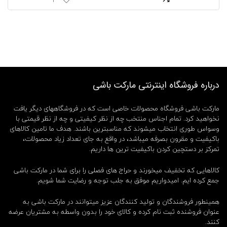
1
ر
ی
ف
ا
ن
و
س
ی
D
درباره فروشگاه اینترنتی مارکت باشی
P
م
د
مارکت باشی فروشگاه محصولات خاصی است که در فروشگاههای دیگر یافت
ل
نخواهید کرد. تمام اجناس منتخب چه از نظر کیفیتی و چه از نظر قیمتی با
L
وسواس طوری انتخاب میشوند که مناسبترین باشند. هدف ما تامین کالاهای
E
باکیفیت و مقرون بصرفه میباشد، در واقع به جای تعداد زیاد محصولات،
D
تمرکز بر دستچین کردن باکیفیت ترین ها داریم.
-
7
کالاهایی که تخفیف میخورند و حراج های فصلی را برای شما در مارکت باشی
0
4
جمع کرده ایم. امیدواریم موفق به جلب توجه و رضایت شما شویم.
3
,
همینطور فروشندگان و تولید کنندگان عزیز میتوانند در مارکت باشی به
چ
عنوان فروشنده ثبت نام کرده و کالای خود را بدون واسطه به مشتریان عرضه
ر
کنند.
ا