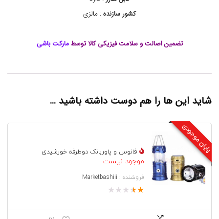
ا
ض
کشور سازنده
: مالزی
ط
ر
ا
تضمین اصالت و سلامت فیزیکی کالا توسط
مارکت باشی
ر
ی
ش
ا
ر
ژ
شاید این ها را هم دوست داشته باشید …
ی
,
چ
پایان موجودی
ر
ا
غ
فانوس و پاوربانک دوطرفه خورشیدی
ا
موجود نیست
ض
ط
فروشنده :
Marketbashiii
ر
ا
★
★
★
★
★
ر
ی
ف