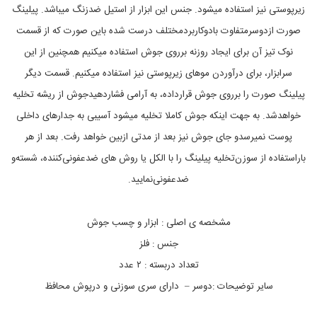
زیرپوستی نیز استفاده میشود. جنس این ابزار از استیل ضدزنگ میباشد. پیلینگ
ت
g
,
ی
صورت ازدوسرمتفاوت بادوکاربردمختلف درست شده باین صورت که از قسمت
p
,
i
ک
نوک تیز آن برای ایجاد روزنه برروی جوش استفاده میکنیم همچنین از این
ا
l
سرابزار، برای درآوردن موهای زیرپوستی نیز استفاده میکنیم. قسمت دیگر
l
ل
ا
i
پیلینگ صورت را برروی جوش قرارداده، به آرامی فشاردهیدجوش از ریشه تخلیه
n
ه
ا
g
خواهدشد. به جهت اینکه جوش کاملا تخلیه میشود آسیبی به جدارهای داخلی
,
ی
پوست نمیرسدو جای جوش نیز بعد از مدتی ازبین خواهد رفت. بعد از هر
ا
م
ب
ت
باراستفاده از سوزن‌تخلیه پیلینگ را با الکل یا روش های ضدعفونی‌کننده، شسته‌و
ز
ف
ا
ر
ضدعفونی‌نمایید.
ر
ق
پ
ه
,
ی
مشخصه ی اصلی : ابزار و چسب جوش
ل
ل
ی
و
جنس : فلز
ا
ن
تعداد دربسته : ۲ عدد
ز
گ
,
م
سایر توضیحات :دوسر – دارای سری سوزنی و درپوش محافظ
ا
ش
ب
خ
ز
ص