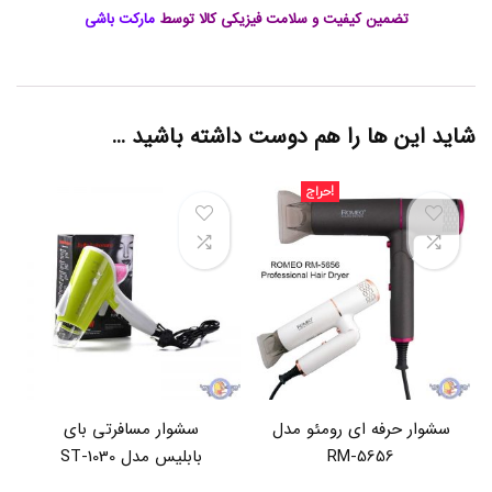
ا
ی
تضمین کیفیت و سلامت فیزیکی کالا توسط
مارکت باشی
ر
و
ز
پ
ی
ی
ب
ل
ا
ی
شاید این ها را هم دوست داشته باشید …
ن
ی
ی
گ
,
ج
حراج!
م
و
ح
ش
,
ص
ا
و
ل
ب
ا
ز
ا
ت
ر
ک
ا
د
ر
ر
ا
ب
ر
و
سشوار حرفه ای رومئو مدل
سشوار مسافرتی بای
ر
د
د
ی
RM-5656
بابلیس مدل ST-1030
ن