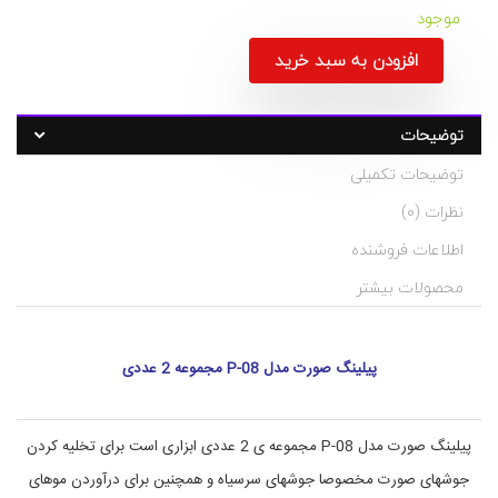
موجود
افزودن به سبد خرید
ت
د
توضیحات
س
گ
:
ت
توضیحات تکمیلی
ه
b
ب
e
نظرات (0)
ن
a
د
u
اطلاعات فروشنده
t
ی
i
آ
محصولات بیشتر
,
ر
ا
f
ی
a
c
ش
پیلینگ صورت مدل P-08 مجموعه 2 عددی
e
ی
,
و
ب
p
i
ه
پیلینگ صورت مدل P-08 مجموعه ی 2 عددی ابزاری است برای تخلیه کردن
l
د
ا
i
جوشهای صورت مخصوصا جوشهای سرسیاه و همچنین برای درآوردن موهای
n
ش