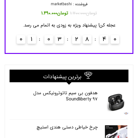
ی
فروشنده :
marketbashi
ا
قیمت
قیمت
تومان
1.700.000
تومان
1.490.000
ه
اصلی
فعلی
ع
,
ان578.000
تومان1.700.000
تومان1.490.000
عجله کن! پیشنهاد ویژه به زودی به اتمام می رسد.
ص
بود.
است.
0
و
ر
0
1
0
3
2
8
4
0
0
ت
برترین پیشنهادات
هدفون بی سیم تائوترونیکس مدل
Soundliberty 97
چرخ خیاطی دستی هندی استیچ