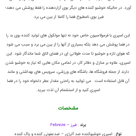
l
د
ه
a
آورد. در حالیکه خوشبو کننده های دیگر بوی آزاردهنده را فقط پوشش می دهند؛
v
a
فبرز بوی نامطبوع فضا را کاملا از بین می برد.
n
t
a
این اسپری با فرمولاسیون خاص خود نه تنها مولکول های تولید کننده بوی بد را
,
ا
در فضا پوشش می دهد بلکه بسیاری از آنها را از بین می برد و سبب می شود
س
که هوای تازه و خوشبو تا مدت طولانی ای در فضای اتاق شما ماندگار شود. این
پ
ر
اسپری، علاوه بر منازل و دفاتر کار، در تمامی مکان هایی که نیاز به خوشبو شدن
ی
خ
دارند از جمله فروشگاه ها، باشگاه های ورزشی، سرویس های بهداشتی و مانند
و
آن قابل استفاده است. می توانید به راحتی مقدار عطر دلخواه خود را در فضا
ش
ب
اسپری کنید و از استشمام آن لذت ببرید.
و
ک
ن
مشخصات
ن
د
ه
برند
:
فبرز – Febreze
ف
ب
نوع
: اسپری خوشبوکننده ضد آلرژی – ضدعفونی کننده و پاک کننده