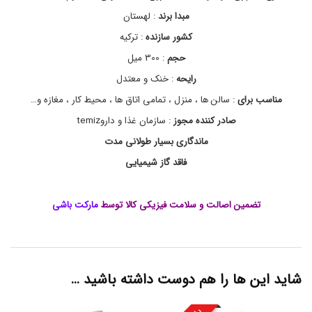
ر
ز
مبدا برند
: لهستان
,
کشور سازنده
: ترکیه
ا
س
حجم
: 300 میل
پ
ر
رایحه
: خنک و معتدل
ی
مناسب برای
: سالن ها ، منزل ، تمامی اتاق ها ، محیط کار ، مغازه و…
خ
و
صادر کننده مجوز
: سازمان غذا و داروtemiz
ش
ب
ماندگاری بسیار طولانی مدت
و
فاقد گاز شیمیایی
ک
ن
ن
د
تضمین اصالت و سلامت فیزیکی کالا توسط
مارکت باشی
ه
ف
ی
ب
ر
شاید این ها را هم دوست داشته باشید …
ز
,
ا