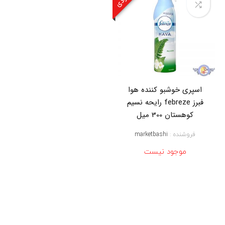
ی
خ
و
ش
ب
و
ک
ن
ن
د
اسپری خوشبو کننده هوا
ه
فبرز febreze رایحه نسیم
ه
و
کوهستان 300 میل
ا
,
فروشنده :
marketbashi
ا
س
موجود نیست
پ
ر
ی
ف
ب
ر
ز
,