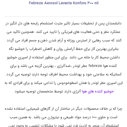
Febreze Aerosol Lavanta Konforu 300 ml
ا
m
i
ش
ت
z
,
ی
دانشمندان پس از تحقیقات بسیار تاثیر مثبت استشمام رایحه های دل انگیز در
f
,
e
خ
عملکرد مغز و حتی فعالیت های فیزیکی را تایید می کنند. همچنین تاکید می
ا
b
ن
r
کنند که سبب رهایی از استرس روزانه و آرام شدن ذهن و جسم افراد می گردد.
e
ه
بنابراین بهترین کار برای حفظ آرامش روان و کاهش اضطراب را خوشبو نگه
z
و
ن
e
داشتن محیط کار یا خانه می دانند. برای این منظور استفاده از اسپری خوشبو
,
ظ
ا
f
کننده هوا febreze عطر لوندر ،ضدآلرژی ، بهترین گزینه می باشد و برای
e
ف
کسانیکه به سلامتی خود و بهداشت محیط اطراف توجه دارند توصیه می گردد.
b
ت
r
,
این اسپری عطر لوندر یا همان اسطوخودوس را تداعی میکند و برای افرادی که به
e
خ
z
و
خوشبو کننده های هوا
آلرژی دارند توسط متخصصان توصیه میشود.
e
ش
ب
h
a
و
چرا که بر خلاف محصولات دیگر در ساختار آن از گازهای شیمیایی استفاده نشده
ک
v
ن
a
است و حاوی 100 درصد مواد طبیعی و نیتروژن می باشد. به همین سبب
,
ن
استشمام آن منجر به اذیت فرد نمی شود یا مشکلات تنفسی به وجود نمی