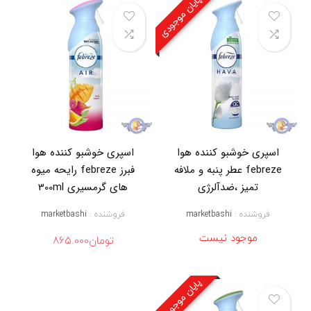
پایان موجودی
س
پ
ر
ی
خ
و
ش
ب
و
ک
ن
ن
اسپری خوشبو کننده هوا
اسپری خوشبو کننده هوا
د
ه
febreze عطر پنبه و ملافه
فبرز febreze رایحه میوه
ف
تمیز ،ضدآلرژی
های گرمسیری 300ml
ی
ب
فروشنده :
marketbashi
فروشنده :
marketbashi
ر
و
موجود نیست
تومان
865.000
ز
,
ا
س
پایان موجودی
پ
ر