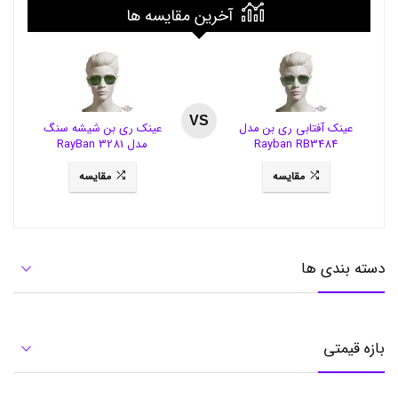
ف
آخرین مقایسه ها
ب
ر
ز
,
خ
ر
ی
VS
عینک آفتابی ری بن مدل
عینک ری بن شیشه سنگ
د
Rayban RB3484
مدل RayBan 3281
ف
ی
مقایسه
مقایسه
ب
ر
ز
,
خ
ر
دسته بندی ها
ی
د
ف
ی
ب
بازه قیمتی
ر
و
ز