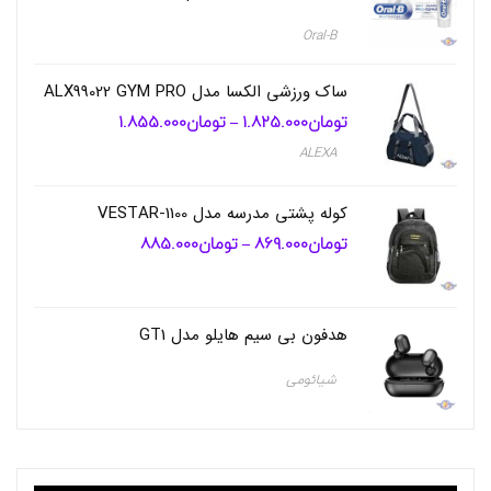
ر
ز
Oral-B
,
خ
ر
ساک ورزشی الکسا مدل ALX99022 GYM PRO
ی
د
تومان
1.825.000
تومان
1.855.000
محدوده
–
قیمت:
خ
ALEXA
تومان1.825.000
و
تا
ش
تومان1.855.000
ب
کوله پشتی مدرسه مدل VESTAR-1100
و
ک
تومان
869.000
تومان
885.000
محدوده
–
ن
قیمت:
تومان869.000
ن
تا
د
تومان885.000
ه
هدفون بی‌ سیم هایلو مدل GT1
ه
و
ا
شیائومی
,
خ
ر
ی
د