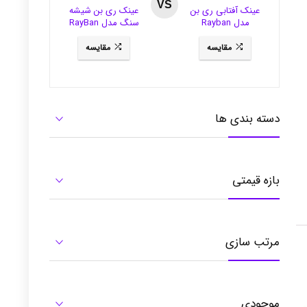
VS
عینک آفتابی ری بن
عینک ری بن شیشه
مدل Rayban
سنگ مدل RayBan
3281
RB3484
مقایسه
مقایسه
دسته بندی ها
بازه قیمتی
مرتب سازی
موجودی