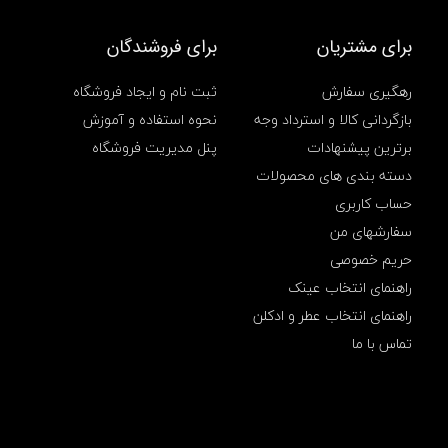
ن
ن
برای مشتریان
برای فروشندگان
د
ه
ه
رهگیری سفارش
ثبت نام و ایجاد فروشگاه
و
بازگردانی کالا و استرداد وجه
نحوه استفاده و آموزش
ا
ف
برترین پیشنهادات
پنل مدیریت فروشگاه
ب
دسته بندی های محصولات
ر
ز
حساب کاربری
ب
ا
سفارشهای من
ر
حریم خصوصی
ا
ی
راهنمای انتخاب عینک
ح
راهنمای انتخاب عطر و ادکلن
ه
ا
تماس با ما
ر
ک
ی
د
ه
ت