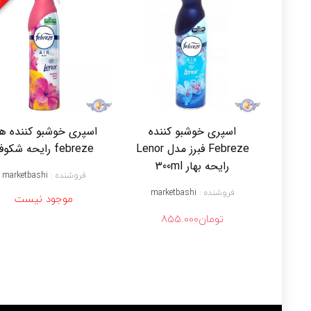
اسپری خوشبو کننده
اسپری خوشبو کننده هو
Febreze فبرز مدل Lenor
febreze رایحه شکوفه
رایحه بهار 300ml
فروشنده :
marketbashi
فروشنده :
marketbashi
موجود نیست
تومان
855.000