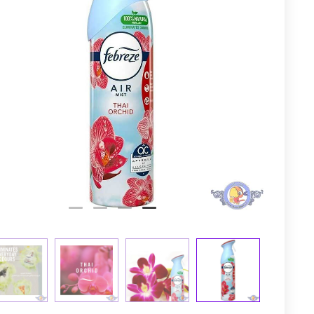
توم
عجله کن! 
5
5