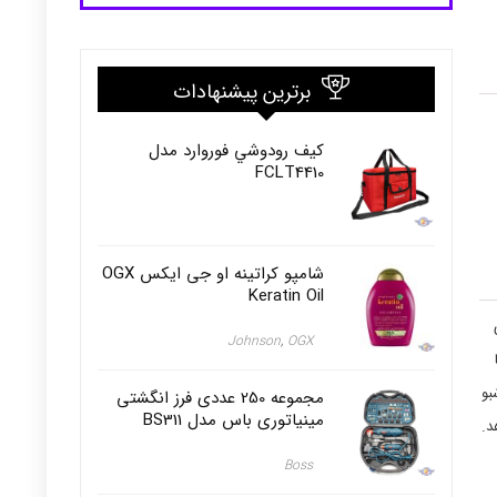
برترین پیشنهادات
كيف رودوشي فوروارد مدل
FCLT4410
شامپو کراتینه او جی ایکس OGX
Keratin Oil
Johnson
OGX
,
شبو
مجموعه 250 عددی فرز انگشتی
مینیاتوری باس مدل BS311
د.
Boss