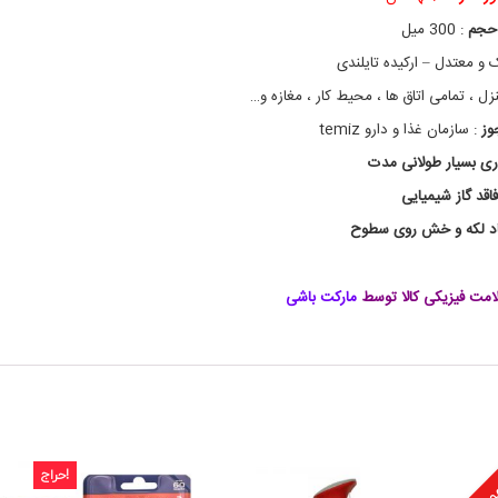
ه
,
حجم
: 300 میل
ا
 و معتدل – ارکیده تایلندی
س
پ
زل ، تمامی اتاق ها ، محیط کار ، مغازه و…
ر
ی
وز
: سازمان غذا و دارو temiz
خ
ری بسیار طولانی مدت
و
ش
فاقد گاز شیمیایی
ب
و
اد لکه و خش روی سطوح
ک
ن
ن
مت فیزیکی کالا توسط
مارکت باشی
د
ه
ف
ب
ر
ز
ب
ا
موجودی
ر
حراج!
ا