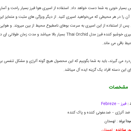
ن
ی
ه
د
س بسیار خوبی به شما دست خواهد داد. استفاده از اسپری هوا فبرز بسیار راحت و آسان
ه
و
آن را در هر محیطی که می‌خواهید اسپری کنید. از دیگر ویژگی های مثبت و متمایز این
ن
ت
ا
ظ
. پس از استفاده از این اسپری به سرعت بوهای نامطبوع محیط از بین میروند. و هوایی
ا
ی
ل
ف
خوش و تازه جایگزین آن خواهد شد. همچنین ماندگاری و پخش بو اسپری خوشبو کننده فبرز مدل Thai Orchid بسیار بالا میباشد و مدت زمان طولانی ای 
ن
ت
یط باقی می ماند.
,
د
خ
ی
,
و
ا
ش
درد می گیرند، باید به شما بگوییم که این محصول هیچ گونه آلرژی و مشکل تنفسی بر
ب
س
ی این دسته افراد یک گزینه ایده آل میباشد.
پ
و
ر
ک
ن
ی
ن
خ
مشخصات
د
و
ه
ش
ب
 :
فبرز – Febreze
و
ک
ضد آلرژی – ضدعفونی کننده و پاک کننده
ن
بدا برند
: لهستان
ن
د
ر سازنده
: لهستان