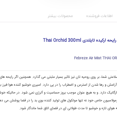
ت
د
س
گ
:
ت
f
ه
اطلاعات فروشنده
محصولات بیشتر
ب
e
ن
b
r
د
e
ی
آ
z
ه تایلندی Thai Orchid 300ml
ر
e
ا
,
t
ی
h
ش
Febreze Air Mist THAI O
a
ی
i
و
ب
o
r
ه
امتی شما، بر روی روحیه تان نیز تاثیر بسیار مثبتی می گذارد. همچنین اگر رایحه های
c
د
ش و رها شدن از استرس و اضطراب را در پی دارد. اسپری خوشبو کننده هوا فبرز با
ا
h
i
ش
Thai فرمولاسیون کاملا طبیعی و ارگانیک دارد. و به هیچ عنوان موجب بروز حساسیت و آلرژی نمی شود. در حالیکه خو
ت
d
,
ی
رمولاسیون خاص خود نه تنها مولکول های تولید کننده بوی بد را در فضا پوشش می ده
,
ا
ه هوای تازه و خوشبو تا مدت طولانی ای در فضای اتاق شما ماندگار شود.
ر
خ
ا
ک