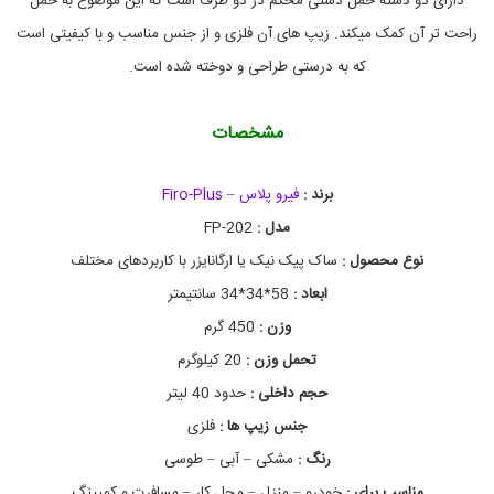
دارای دو دسته حمل دستی محکم در دو طرف است که این موضوع به حمل
ر
0
2
و
راحت تر آن کمک میکند. زیپ های آن فلزی و از جنس مناسب و با کیفیتی است
,
,
که به درستی طراحی و دوخته شده است.
ک
F
ی
P
2
ف
0
و
مشخصات
ک
2
,
و
ا
ل
برند :
فیرو پلاس – Firo-Plus
ر
ه
مدل :
FP-202
پ
گ
ا
ش
نوع محصول :
ساک پیک نیک یا ارگانایزر با کاربردهای مختلف
ن
ت
ا
ی
ابعاد :
58*34*34 سانتیمتر
,
ی
وزن :
450 گرم
ل
ز
ر
و
تحمل وزن :
20 کیلوگرم
ا
,
ا
ز
حجم داخلی :
حدود 40 لیتر
ر
م
جنس زیپ ها :
فلزی
گ
ج
ا
ا
رنگ :
مشکی – آبی – طوسی
ن
ن
ا
ب
مناسب برای :
خودرو – منزل – محل کار – مسافرت و کمپینگ