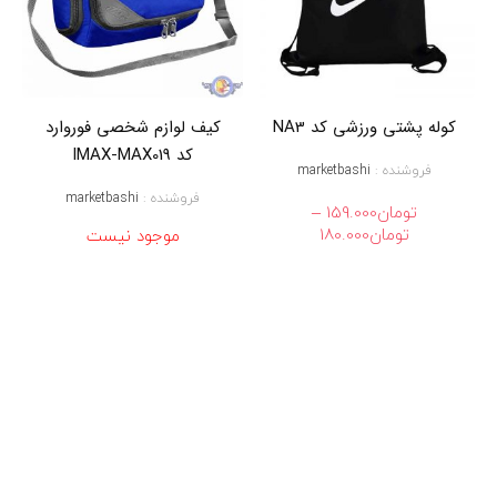
ه
ن
د
ه
,
خ
کوله پشتی ورزشی کد NA3
کیف لوازم شخصی فوروارد
ر
کد IMAX-MAX019
ی
فروشنده :
marketbashi
د
ن
فروشنده :
marketbashi
–
تومان
159.000
ظ
محدوده
تومان
180.000
موجود نیست
م
قیمت:
د
تومان159.000
ه
تا
ن
د
تومان180.000
ه
,
س
ا
ک
پ
ی
ک