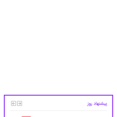
ف
ی
ر
و
پ
ل
ا
س
f
p
2
0
2
,
ک
ی
ف
,
ک
ی
ف
2
پیشنهاد روز
0
2
ف