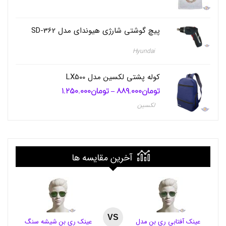
تومان280.000
ف
تا
ب
تومان380.000
ر
پیچ گوشتی شارژی هیوندای مدل 362-SD
ز
ن
ت
Hyundai
,
ک
کوله پشتی لکسین مدل LX500
ی
ف
تومان
889.000
تومان
1.250.000
محدوده
–
ب
قیمت:
لکسین
تومان889.000
ر
تا
ز
تومان1.250.000
ن
ت
ی
,
آخرین مقایسه ها
ک
ی
ف
پ
ی
ک
ن
VS
عینک آفتابی ری بن مدل
عینک ری بن شیشه سنگ
ی