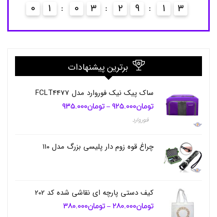
ز
0
1
0
3
2
9
1
2
ر
,
ک
ی
ف
ا
ر
برترین پیشنهادات
گ
ا
ن
ساک پیک نیک فوروارد مدل FCLT4477
ا
تومان
925.000
تومان
935.000
محدوده
–
ی
قیمت:
ز
فوروارد
تومان925.000
ر
تا
تومان935.000
ل
ب
چراغ قوه زوم دار پلیسی بزرگ مدل ۱۱۰
ا
س
ز
ی
ر
کیف دستی پارچه ای نقاشی شده کد 202
,
تومان
280.000
تومان
380.000
ک
محدوده
–
قیمت:
ی