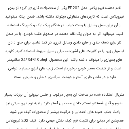
f
ت
p
س
نظم دهنده فیرو پلاس مدل FP202 یکی از محصولات کاربردی گروه تولیدی
-
ف
فیروپلاس است که کاربردهای متفاوتی میتواند داشته باشد. ضمن اینکه میتوانید
ر
2
0
و
از آن برای حمل وسایل یا رخت خواب در هنگام پیک نیک و کمپینگ استفاده
ک
2
,
م
کنید، میتوانید آنرا به عنوان یک نظم دهنده در صندوق عقب خودرو، یا در محل
f
پ
کار برای دسته بندی و جای دادن وسایل کاری، در کمد لباسها برای جای دادن
,
i
r
خ
لباسهای زیر، یا در کابینت های آشپزخانه برای وسایل مربوط استفاده کنید. کاربرد
o
و
د
p
های بسیاری را میتواند داشته باشد. این محصول ابعاد 58*34*34 سانتیمتر
l
ر
است و از کیفیت بسیار خوبی برخوردار است. زیپ های فلزی بسیار با دوامی
و
u
و
s
دارد و در داخل دارای آستر و دوخت سراسری داخلی و خارجی است.
ن
f
گ
p
ه
2
متریال استفاده شده در ساخت آن بسیار مرغوب و جنس بیرونی آن برزنت بسیار
0
د
ا
2
مقاوم و قابل شستشو است. داخل محصول آستر دارد و لایه نرم ابری میانی نیز
,
ر
F
ی
باعث جذب ضربه های احتمالی و مراقبت بیشتر از محتویات کیف می شود.
P
خ
همچنین ابر میانی برای تثبیت فرم کیف نقش مهمی دارد. کیف 202 فیروپلاس
-
و
د
2