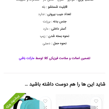
ی
ی
قابلیت شستشو :
بله
ز
خ
ر
و
تعداد جیب بیرونی :
ندارد
د
ص
ن
ر
جنس بدنه :
برزنت
و
د
آستر داخلی :
دارد
و
ق
نحوه بسته شدن :
زیپ
ع
ق
نحوه حمل :
دستی
ب
,
ا
تضمین اصالت و سلامت فیزیکی کالا توسط
مارکت باشی
ر
گ
ا
ن
ا
ی
شاید این ها را هم دوست داشته باشید …
ز
ر
ک
پیشنهاد ویژه
م
د
,