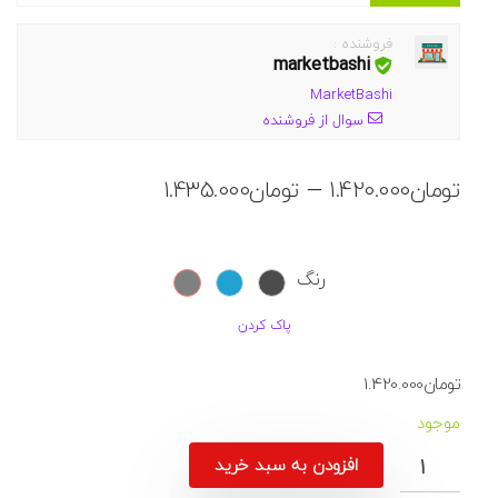
فروشنده :
marketbashi
MarketBashi
سوال از فروشنده
محدوده
–
تومان
1.420.000
تومان
1.435.000
قیمت:
تومان1.420.000
تا
رنگ
تومان1.435.000
پاک کردن
تومان
1.420.000
موجود
افزودن به سبد خرید