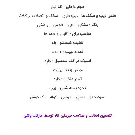
F
حجم داخلی :
40 لیتر
P
8
جنس زیپ و سگک ها :
زیپ فلزی – سگک و اتصالات از ABS
8
رنگ :
مشکی – آبی – طوسی – زرشکی
6
,
مناسب برای :
آقایان و خانم ها
ح
م
قابلیت شستشو :
بله
ل
تعداد جیب :
۲ عدد
و
س
استوک در کف محصول :
دارد
ا
ی
جنس بدنه :
برزنت
ل
آستر داخلی :
دارد
و
ر
نحوه بسته شدن :
زیپ
ز
ش
نحوه حمل :
دستی – دوشی – کوله – تک دوش
ی
ا
ز
تضمین اصالت و سلامت فیزیکی کالا توسط
مارکت باشی
ج
م
ل
ه