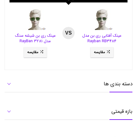
ا
ر
ز
ا
ن
,
VS
عینک آفتابی ری بن مدل
عینک ری بن شیشه سنگ
س
Rayban RB3484
مدل RayBan 3281
ا
ک
مقایسه
مقایسه
و
ر
ز
ش
ی
چ
دسته بندی ها
ن
د
ک
ا
ر
بازه قیمتی
ه
,
س
ا
ک