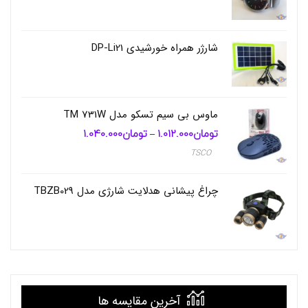
ی
,
س
ا
شارژر همراه خورشیدی DP-Li21
ک
و
ر
ز
ش
ماوس بی سیم تسکو مدل TM 731W
ی
,
تومان
1.012.000
تومان
1.040.000
محدوده
–
قیمت:
س
TSCO
تومان1.012.000
ا
تا
ک
تومان1.040.000
و
چراغ پیشانی هدلایت شارژی مدل TBZB029
ر
ز
ش
ی
ج
ا
د
ا
ر
آخرین مقایسه ها
و