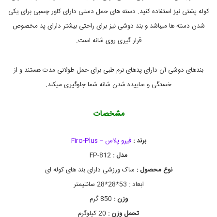
م
کوله پشتی نیز استفاده کنید. دسته های حمل دستی دارای کاور چسبی برای یکی
ت
خ
شدن دسته ها میباشد و بند دوشی نیز برای راحتی بیشتر دارای پد مخصوص
ر
ی
قرار گیری روی شانه است.
د
س
ا
بندهای دوشی آن دارای پدهای نرم طبی برای حمل طولانی مدت هستند و از
ک
و
خستگی و ساییده شدن شانه شما جلوگیری میکند.
ر
ز
ش
مشخصات
ی
ف
ی
برند :
فیرو پلاس – Firo-Plus
ر
و
مدل :
FP-812
پ
نوع محصول :
ساک ورزشی دارای بند های کوله ای
ل
ا
ابعاد : 53*28*28 سانتیمتر
س
م
وزن :
850 گرم
د
تحمل وزن :
20 کیلوگرم
ل