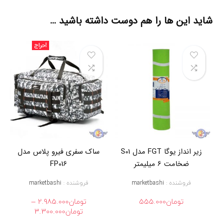
ک
ف
شاید این ها را هم دوست داشته باشید …
ش
و
ل
حراج!
ب
ا
س
ب
ا
ب
ه
ت
ر
ی
ن
س
زیر انداز یوگا FGT مدل S01
ساک سفری فیرو پلاس مدل
ا
ضخامت 6 میلیمتر
FP016
ک
و
فروشنده :
marketbashi
فروشنده :
marketbashi
ر
ز
–
تومان
555.000
تومان
2.985.000
ش
محدوده
تومان
3.300.000
ی
,