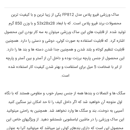
ر
P
l
ز
u
ش
ساک ورزشی فیرو پلاس مدل FP812 یکی از زیبا ترین و با کیفیت ترین
s
ی
,
,
محصولات برند فیرو پلاس است. که با ابعاد 53x28x28 و با وزن 850 گرم
f
ک
تولید شده. از قابلیت های این ساک ورزشی میتوان به سه کار بودن این محصول
ی
p
8
ف
اشاره کرد. که قابلیت استفاده به صورت کولی، دوشی و دستی را دارد. همچنین
1
و
ک
2
قابلیت تنظیم کوتاه و بلند شدن و همچنین جدا شدن دسته ها و بند ها را دارد.
,
و
این محصول از جنس پارچه برزنت بوده و داخل آن از آستر و بین آستر و پارچه
ل
f
ه
p
از ابر با ضخامت 5 میل برای استقامت و بهتر شدن کیفیت کار استفاده شده
پ
8
1
ش
است.
ت
2
,
ی
ب
سگک ها و اتصالات و بندها همه از جنس بسیار خوب و مقاومی هستند که با نگاه
ه
ت
اول متوجه آن خواهید شد که اگر داخل کیف را تا حد امکان نیز سنگین کنید
ر
آسیبی به دوخت، بند و سگک ها وارد نخواهد شد. همچنین به راحتی میتوانید
ی
ن
این ساک ورزشی را در ماشین لباسشویی شستشو دهید. از ویژگیهای خاص این
ق
ی
محصول این است که دارای بندهای کولی نیز میباشد که میتوانید آنرا به عنوان