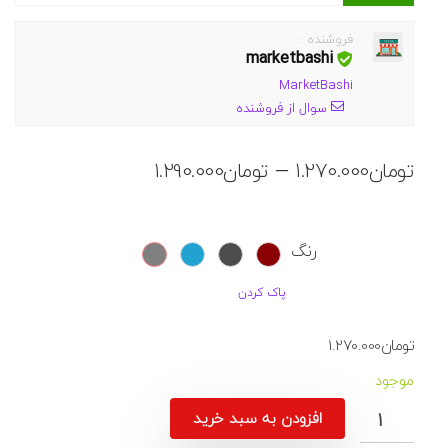
فروشنده :
marketbashi
MarketBashi
سوال از فروشنده
محدوده
–
تومان
1.270.000
تومان
1.290.000
قیمت:
تومان1.270.000
تا
رنگ
تومان1.290.000
پاک کردن
تومان
1.270.000
موجود
افزودن به سبد خرید