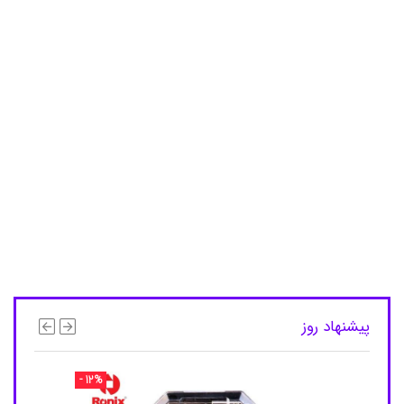
ب
د
ن
ج
ی
م
ی
,
م
ا
ش
ی
ن
ا
ص
ل
ا
ح
ج
ی
پیشنهاد روز
م
ی
,
م
- 12%
ا