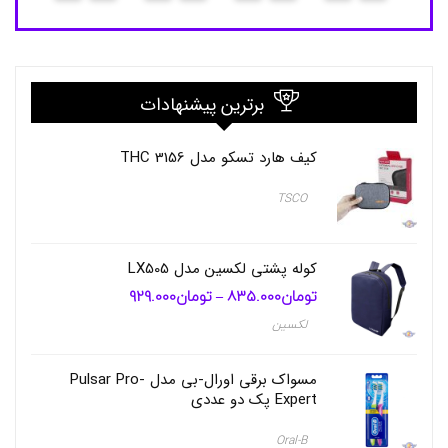
8
ی
ن
ا
ص
ل
ا
برترین پیشنهادات
ح
خ
ط
کیف هارد تسکو مدل THC 3156
ز
ن
TSCO
,
م
ا
ش
کوله پشتی لکسین مدل LX505
ی
تومان
835.000
تومان
929.000
محدوده
–
ن
قیمت:
ا
لکسین
تومان835.000
ص
تا
ل
تومان929.000
ا
مسواک برقی اورال-بی مدل Pulsar Pro-
ح
Expert پک دو عددی
خ
ط
Oral-B
ز