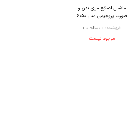
ز
ن
ماشین اصلاح موی بدن و
ج
صورت پروجیمی مدل 6050
ی
م
فروشنده :
marketbashi
ی
,
موجود نیست
خ
ط
ز
ن
س
ا
ی
ز
ک
و
چ
ک
,
ر
ی
ش
,
ر