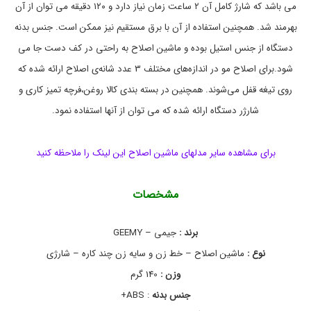
می باشد که شارژ کامل آن ۲ ساعت زمان نیاز دارد و ۱۲۰ دقیقه می توان از آن
م
ی
بهرمند شد. همچنین استفاده از آن با برق مستقیم نیز ممکن است. جنس بدنه
,
ج
دستگاه از جنس استیل بوده و ماشین اصلاح به راحتی در کف دست جا می
ی
شود.برای اصلاح مو در اندازه‌های مختلف 3 عدد شانه‌ی اصلاح ارائه شده که
م
ی
روی تیغه قفل می‌شوند. همچنین در بسته بندی کالا روغن،فرچه تمیز کاری و
,
ج
شارژر دستگاه ارائه شده که می توان از آنها استفاده نمود.
ی
م
ی
برای مشاهده سایر مدلهای ماشین اصلاح این لینک را ملاحظه کنید
8
5
5
مشخصات
,
خ
ر
برند :
جیمی – GEEMY
ی
د
نوع :
ماشین اصلاح – خط زن و سایه زن چند کاره – شارژی
ر
ی
وزن :
140 گرم
ش
جنس بدنه
: ABS+
ت
ر