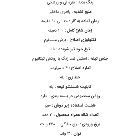
رنگ بدنه :
نقره ای و زرشکی
ا
ش
منبع تغذیه :
باطری داخلی
خ
زمان آماده به کار :
60 الی 90 دقیقه
ط
ز
زمان شارژ کامل :
120 دقیقه
ن
,
تکنولوژی اصلاح :
برش مستقیم
خ
تیغ خود تیز شونده :
بله
ر
ی
جنس تیغه :
استیل ضد زنگ با روکش تیتانیوم
د
و
اندازه اصلاح :
0.4 میلیمتر
م
خط زن :
بله
ش
خ
قابلیت شستشو تیغه :
بله
ص
ا
روغن مخصوص در بسته بندی :
دارد
ت
قابلیت استفاده زیر دوش :
خیر
م
ا
تعداد شانه همراه محصول :
3 عدد
ش
ی
برق ورودی :
برق خانگی – 220 ولت
ن
توان :
3 وات
ا
ص