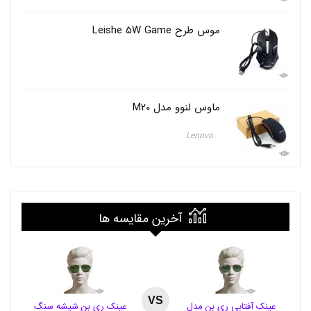
ن
د
موس طرح Leishe 5W Game
ه
س
ت
ا
ر
ه
ماوس لنوو مدل M20
G
E
E
Lenovo
M
Y
G
M
8
5
آخرین مقایسه ها
5
,
م
ا
ش
ی
ن
VS
عینک آفتابی ری بن مدل
عینک ری بن شیشه سنگ
ا