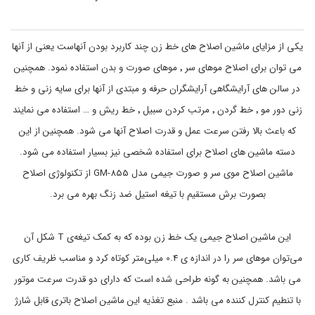
ا
ل
,
ش
ا
ت
ص
ی
یکی از مزایای ماشین اصلاح های خط زن چند کاربرد بودن آنهاست یعنی از آنها
,
ل
می توان برای اصلاح موهای سر ٬ موهای صورت و بدن استفاده نمود. همچنین
ا
ل
و
ح
در سالن های آرایشگاهی آرایشگران حرفه و مبتدی از آنها برای سایه زنی و خط
ا
,
ا
ز
زنی دور مو ٬ خط گردن ٬ مرتب کردن سبیل ٬ خط ریش و … استفاده می نمایند
م
ص
که باعث بالا رفتن سرعت عمل و قدرت اصلاح آنها می شود. همچنین از این
ل
ش
ا
خ
دسته ماشین های اصلاح برای استفاده شخصی نیز بسیار استفاده می شود.
ح
ص
م
ی
ماشین اصلاح موی سر و صورت جیمی مدل GM-855 از تکنولوژی اصلاح
و
و
بصورت برش مستقیم با تیغه استیل ضد زنگ بهره می برد.
,
ز
ی
پ
ب
ر
ا
و
این ماشین اصلاح جیمی یک خط زن بوده که به کمک تیغه‌ی T شکل آن
,
ی
می‌توان موهای سر را در اندازه‌ ی 0.4 میلی‌متر کوتاه کرد و مناسب ظریف کاری
پ
ی
ر
می باشد. همچنین به گونه طراحی شده است که دارای دو قدرت سرعت موتور
و
ج
با تنطیم کنترل کننده می باشد . منبع تغذیه این ماشین اصلاح باتری قابل شارژ
ی