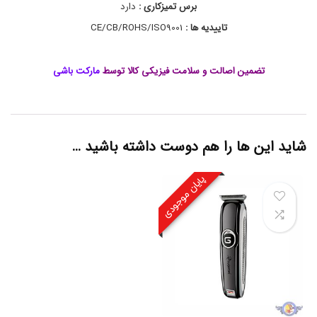
برس تمیزکاری :
دارد
ل
ا
تاییدیه ها :
CE/CB/ROHS/ISO9001
ح
ج
ی
تضمین اصالت و سلامت فیزیکی کالا توسط
مارکت باشی
م
ی
8
5
5
,
شاید این ها را هم دوست داشته باشید …
خ
ط
ر
پایان موجودی
ی
ش
,
خ
ط
ز
ن
,
خ
ط