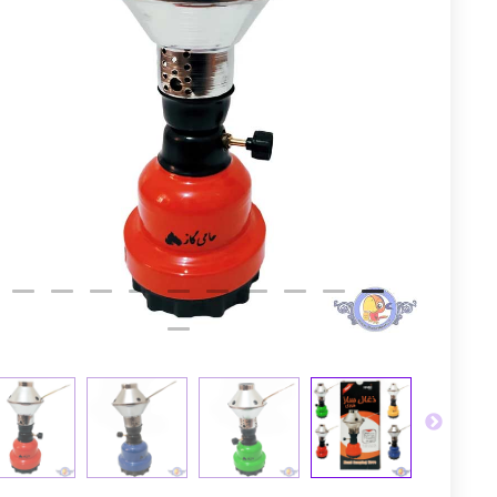
توم
عجله کن! 
2
1