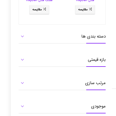
مدل Rayban
سنگ مدل RayBan
3281
RB3484
مقایسه
مقایسه
دسته بندی ها
بازه قیمتی
مرتب سازی
موجودی