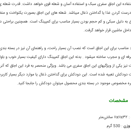
ز
و
ستفاده این اجاق سفری سبک و استفاده آسان و شعله قوی خواهد داشت. قدرت شعله ی
,
ک
ا
م
ا درست کردن غذا یا گداختن ذغال میباشد. شعله های این اجاق بصورت یکنواخت و منظ
ج
پ
 اجاق به دلیل سبکی و کم حجم بودن بسیار مناسب برای کمپینگ است. همچنین براحتی د
,
ا
خ
ق
داخل ماشین قرار خواهد گرفت.
و
س
د
ف
ر
ر
وجود دارد مناسب برای این اجاق است که نصب آن بسیار راحت، و راهنمای آن نیز در بسته بندی
و
ی
,
و
فه ای و مجرب ساخته میشود . بدنه این اجاق کمپینگ دارای کیفیت بسیار خوب و باوا
ا
ن
گ
ج
ت نیز یکی از ویژگیهای این اجاق سفری می باشد. ویژگی منحصر به فرد این اجاق که آنرا 
ا
ه
 دودکش تعبیه شده است. این دودکش برای گداختن ذغال یا موارد دیگر بسیار کاربر
د
ق
ا
س
ره مخصوص موجود در بسته بندی محصول میتوان دودکش را جابجا کنید.
ر
ف
ر
ی
خ
ی
مشخصات
و
چ
ن
د
ر
د
:
۱۱x۱۱x۳۲ سانتی‌متر
و
م
,
ن
وزن
:
530 گرم
ظ
ظ