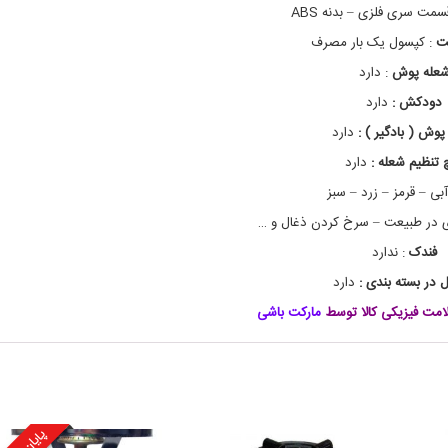
ر
و
مت سری فلزی – بدنه ABS
ر
و
ت
:
کپسول یک بار مصرف
ه
ف
و
ح
عله پوش
:
دارد
ا
ت
م
ج
دودکش :
دارد
ه
ی
پوش ( بادگیر ) :
دارد
ی
گ
ا
ز
 تنظیم شعله :
دارد
ا
ز
,
ت
بی – قرمز – زرد – سبز
ا
آ
 در طبیعت – سرخ کردن ذغال و …
ج
ش
ا
پ
فندک
:
ندارد
ز
ق
ی
س
 در بسته بندی :
دارد
ف
س
مت فیزیکی کالا توسط
مارکت باشی
ر
ف
ر
ی
ح
ی
ا
م
ی
گ
ا