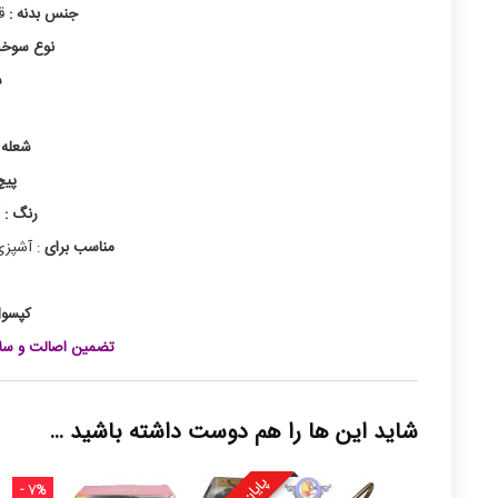
جنس بدنه :
قس
نوع سوخ
ش
شعله 
پیچ
رنگ :
آ
مناسب برای
:
آشپزی
کپسول
تضمین اصالت و سلا
شاید این ها را هم دوست داشته باشید …
- 7%