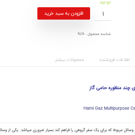
موجود
افزودن به سبد خرید
شناسه محصول :
N/A
ت
د
س
گ
:
ت
ا
ه
اطلاعات فروشنده
محصولات بیشتر
ب
ج
ا
ن
د
ق
,
ی
ا
ت
 چند منظوره حامی گاز
ج
ج
ا
ه
ی
ق
ز
ح
Hami Gaz Multipurpose C
ا
ا
م
ت
س
ی
ف
گ
 وسائل مربوط که برای یک سفر گروهی را فراهم کند بسیار ضروری میباشد. یکی از وسائ
ا
ر