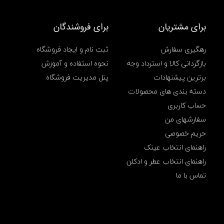
ا
ج
ا
برای مشتریان
برای فروشندگان
ق
گ
رهگیری سفارش
ثبت نام و ایجاد فروشگاه
ا
ز
بازگردانی کالا و استرداد وجه
نحوه استفاده و آموزش
م
برترین پیشنهادات
پنل مدیریت فروشگاه
س
ا
دسته بندی های محصولات
ف
حساب کاربری
ر
ت
سفارشهای من
ی
حریم خصوصی
ح
ا
راهنمای انتخاب عینک
م
ی
راهنمای انتخاب عطر و ادکلن
گ
تماس با ما
ا
ز
,
ا
ج
ا