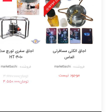
پایان موجودی
اجاق الکلی مسافرتی
اجاق سفری تورچ مدل
الماس
HT-4010
فروشنده :
marketbashi
فروشنده :
marketbashi
موجود نیست
تومان
4.870.000
قیمت
قی
تومان
4.550.000
اصلی
فع
تومان4.870.000
بود.
اس