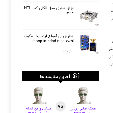
اجاق سفری مدل الکلی کد NTL-
م
0343
ر
عطر جیبی آمواج اینترلود اسکوپ
scoop interlod men 30ml
شر
scoop
از
دی
آخرین مقایسه ها
VS
عینک آفتابی ری بن
عینک ری بن شیشه