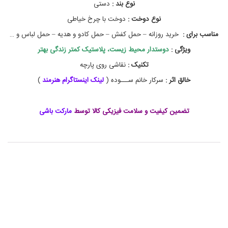
,
نوع بند :
دستی
خ
نوع دوخت :
دوخت با چرخ خیاطی
ر
ی
مناسب برای :
خرید روزانه – حمل کفش – حمل کادو و هدیه – حمل لباس و …
د
ک
ویژگی :
دوستدار محیط زیست، پلاستیک کمتر زندگی بهتر
ی
تکنیک :
نقاشی روی پارچه
س
ه
خالق اثر :‌
سرکار خانم ســـوده (
لینک اینستاگرام هنرمند
)
پ
ا
ر
تضمین کیفیت و سلامت فیزیکی کالا توسط
مارکت باشی
چ
ه
ا
ی
,
خ
ر
ی
د
ک
ی
س
ه