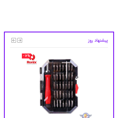
ر
ی
د
و
ق
ی
م
ت
پیشنهاد روز
س
ا
ک
- 12%
د
س
ت
ی
س
ا
ک
د
س
ت
ی
پ
ا
ر