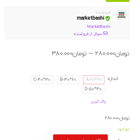
فروشنده :
marketbashi
MarketBashi
سوال از فروشنده
محدوده
–
تومان
280.000
تومان
380.000
قیمت:
تومان280.000
تا
اندازه
C-40*30
B-30*20
A-20*20
تومان380.000
D-50*40
پاک کردن
تومان
280.000
موجود