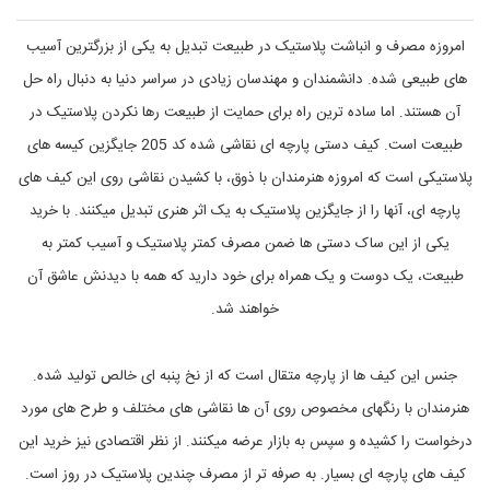
و
س
ت
س
ط
ی
امروزه مصرف و انباشت پلاستیک در طبیعت تبدیل به یکی از بزرگترین آسیب
,
ک
و
ه
های طبیعی شده. دانشمندان و مهندسان زیادی در سراسر دنیا به دنبال راه حل
ن
چ
آن هستند. اما ساده ترین راه برای حمایت از طبیعت رها نکردن پلاستیک در
ر
ک
ب
و
طبیعت است. کیف دستی پارچه ای نقاشی شده کد 205 جایگزین کیسه های
ز
ص
ن
ر
پلاستیکی است که امروزه هنرمندان با ذوق، با کشیدن نقاشی روی این کیف های
ا
گ
پارچه ای، آنها را از جایگزین پلاستیک به یک اثر هنری تبدیل میکنند. با خرید
,
ی
ت
ع
یکی از این ساک دستی ها ضمن مصرف کمتر پلاستیک و آسیب کمتر به
د
و
س
ت
طبیعت، یک دوست و یک همراه برای خود دارید که همه با دیدنش عاشق آن
ب
ت
خواهند شد.
ی
گ
ط
ر
ح
جنس این کیف ها از پارچه متقال است که از نخ پنبه ای خالص تولید شده.
د
هنرمندان با رنگهای مخصوص روی آن ها نقاشی های مختلف و طرح های مورد
ل
خ
درخواست را کشیده و سپس به بازار عرضه میکنند. از نظر اقتصادی نیز خرید این
و
ا
کیف های پارچه ای بسیار. به صرفه تر از مصرف چندین پلاستیک در روز است.