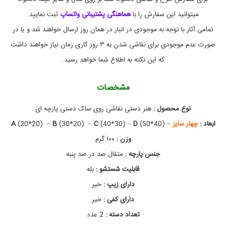
ل
خ
میتوانید این سفارش را با
هماهنگی پشتیبانی واتساپ
ثبت نمایید.
و
ا
تمامی آثار با توجه به موجودی در انبار در همان روز ارسال خواهند شد و یا در
ه
صورت عدم موجودی برای نقاشی شدن به ۳ روز کاری زمان نیاز خواهند داشت
س
ف
که این نکته به اطلاع شما خواهد رسید.
ا
ر
ش
مشخصات
ی
,
نوع محصول :
هنر دستی نقاشی روی ساک دستی پارچه ای
ت
و
ابعاد :
چهار سایز
–
(50*40)
D
(40*30) –
C
(30*20) –
B
(20*20) –
A
ت
ب
وزن :
۱۰۰ گرم
گ
جنس پارچه :
متقال صد در صد پنبه
ن
ق
قابلیت شستشو :
بله
ا
ش
دارای زیپ :‌
خیر
ی
دارای کفی :
خیر
ش
د
تعداد دسته :
2 عدد
ه