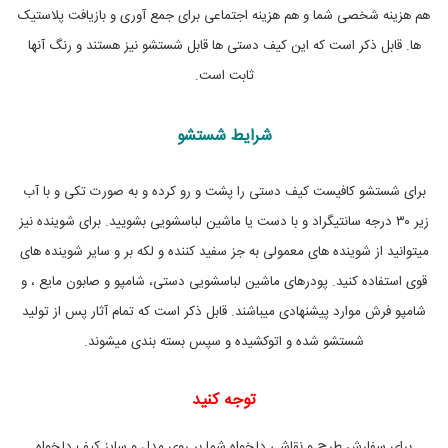
ه
هم هزینه شخصی شما و هم هزینه اجتماعی برای جمع آوری و بازیافت پلاستیک
,
ت
ها. قابل ذکر است که این کیف دستی ها قابل شستشو نیز هستند و رنگ آنها
و
ت
ثابت است.
ب
گ
گ
شرایط شستشو
ل
د
و
برای شستشو کافیست کیف دستی را پشت و رو کرده و به صورت تکی و با آب
ز
ی
زیر ۳۰ درجه سانتیگراد و با دست یا ماشین لباسشویی بشویید. برای شوینده نیز
,
میتوانید از شوینده های معمولی به جز سفید کننده و لکه بر و سایر شوینده های
ت
و
قوی استفاده کنید. پودرهای ماشین لباسشویی دستی، شامپو و صابون مایع ، و
ت
ب
شامپو فرش موارد پیشنهادی میباشند. قابل ذکر است که تمام آثار پس از تولید
گ
شستشو شده و اتوکشیده و سپس بسته بندی میشوند.
ن
ق
ا
توجه کنید
ش
ی
د
برای سفارش طرح و نقاشی دلخواه شما بر روی مدل و سایز کیف دلخواه