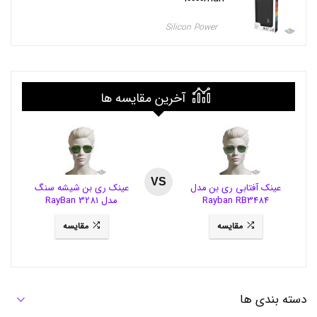
ت
ی
Silicon Power
ک
ی
ف
پ
ا
ر
آخرین مقایسه ها
چ
ه
ا
ی
ن
ق
ا
VS
عینک آفتابی ری بن مدل
عینک ری بن شیشه سنگ
ش
Rayban RB3484
مدل RayBan 3281
ی
ش
مقایسه
مقایسه
د
ه
ب
ا
د
س
دسته بندی ها
ت