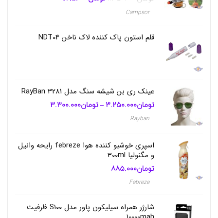
ش
اصلی
فعلی
ی
تومان1.350.000
تومان1.195.000
Campsor
ش
بود.
است.
د
ه
قلم استون پاک کننده لاک ناخن NDT04
ب
ا
د
س
ت
,
عینک ری بن شیشه سنگ مدل RayBan 3281
خ
تومان
3.250.000
تومان
3.300.000
محدوده
–
ر
قیمت:
ی
Rayban
تومان3.250.000
د
تا
و
تومان3.300.000
ق
اسپری خوشبو کننده هوا febreze رایحه وانیل
ی
و مگنولیا 300ml
م
ت
تومان
885.000
س
Febreze
ا
ک
د
شارژر همراه سیلیکون پاور مدل S100 ظرفیت
س
10000mah