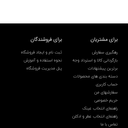
l
A
S
_
0
3
5
برای مشتریان
برای فروشندگان
,
ا
د
رهگیری سفارش
ثبت نام و ایجاد فروشگاه
ا
بازگردانی کالا و استرداد وجه
نحوه استفاده و آموزش
ر
ی
برترین پیشنهادات
پنل مدیریت فروشگاه
,
دسته بندی های محصولات
چ
ر
حساب کاربری
م
سفارشهای من
,
چ
حریم خصوصی
ر
م
راهنمای انتخاب عینک
د
راهنمای انتخاب عطر و ادکلن
س
ت
تماس با ما
د