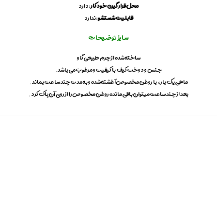
محل قرار گیری خودکار
: دارد
e
B
قابلیت شستشو
: ندارد
a
g
سایز توضیحات
,
L
ساخته شده از چرم طیبعی گاو
e
a
جنس و دوخت کیف با کیفیت و مرغوب می باشد.
t
ماهی یک بار، با روغن مخصوص آغشته شده و به مدت چند ساعت بماند.
h
بعد از چند ساعت میتوان باقی مانده روغن مخصوص را از روی آن پاک کرد.
e
r
O
f
f
i
c
e
B
a
g
M
o
d
e