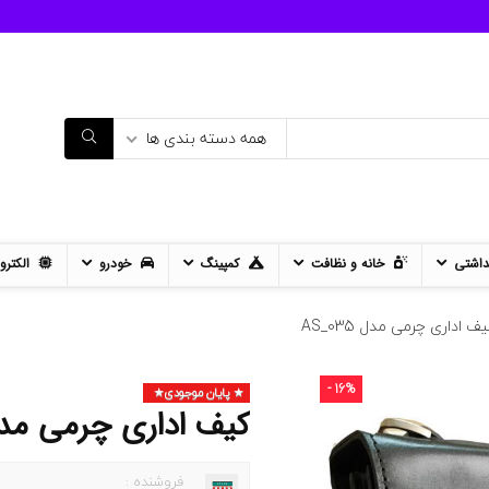
همه دسته بندی ها
داشتی
خانه و نظافت
کمپینگ
خودرو
الکترو
ف اداری چرمی مدل AS_035
- 16%
پایان موجودی
کیف اداری چرمی مدل 035
فروشنده :