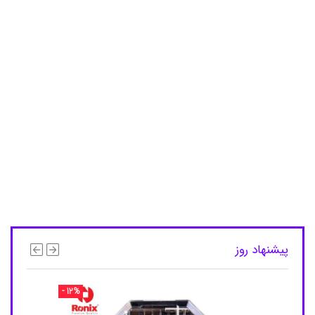
ش
ت
ی
,
د
س
ت
ه
ب
ل
ن
د
,
د
س
ت
ه
ک
و
ت
پیشنهاد روز
ا
ه
,
- 12%
د
و