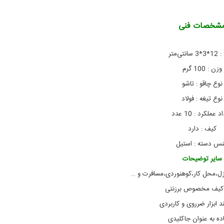
ا
ک
م
ش
شخصات فنی
و
پ
,
ج
ی
ج
ا
ب
 :
12*3*3 سانتی‌متر
ک
ی
وزن :
100 گرم
,
ل
ا
ی
نوع چاقو :
تاشو
ب
د
ز
ی
نوع تیغه :
فولاد
,
ا
اد عملکرد :
10 عدد
ر
ر
ت
و
کیف :
دارد
ا
ک
ش
ش
س دسته :
استیل
و
س
سایر توضیحات
و
س
ئ
ف
نزل،محل کار،کوهنوردی،مسافرت و …
ر
ی
چ
ی
 کیف مخصوص برزنتی
,
,
د ابزار ضرروی و کاربردی
ا
خ
ب
و
ده به عنوان جاکلیدی
ز
د