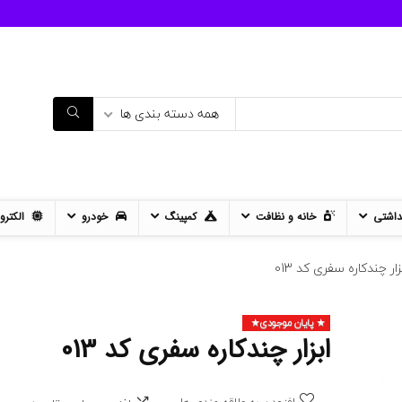
همه دسته بندی ها
داشتی
خانه و نظافت
کمپینگ
خودرو
الکترو
زار چندکاره سفری کد 013
پایان موجودی
- 12%
ابزار چندکاره سفری کد 013
11%