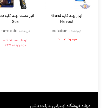
ابزار چند کاره Grand
انبر دست چند
Sea
Harvest
فروشنده :
marketbashi
فروشنده :
marketbashi
موجود نیست
–
تومان
695.000
محد
تومان
725.000
قیم
تا
تومان00
درباره فروشگاه اینترنتی مارکت باشی