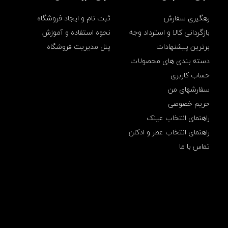
ک
ا
رهگیری سفارش
ثبت نام و ایجاد فروشگاه
ر
ه
بازگردانی کالا و استرداد وجه
نحوه استفاده و آموزش
ت
برترین پیشنهادات
پنل مدیریت فروشگاه
ا
ش
دسته بندی های محصولات
و
حساب کاربری
ن
د
سفارشهای من
ه
حریم خصوصی
,
ا
راهنمای انتخاب عینک
ب
ز
راهنمای انتخاب عطر و ادکلن
ا
تماس با ما
ر
چ
ن
د
ک
ا
ر
ه
ج