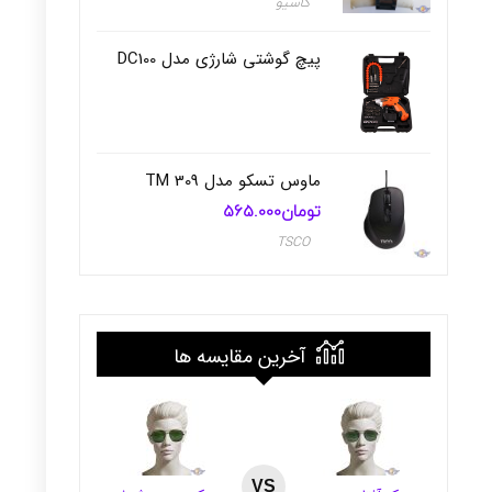
کاسیو
پیچ گوشتی شارژی مدل DC100
ماوس تسکو مدل TM 309
تومان
565.000
TSCO
آخرین مقایسه ها
VS