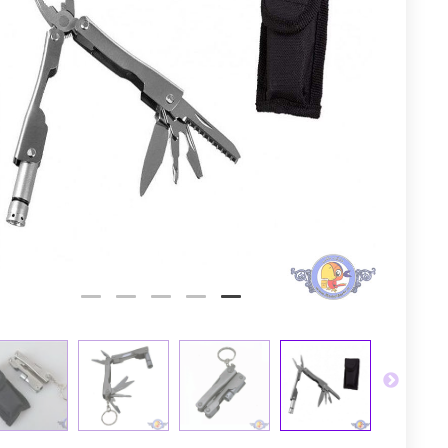
توم
عجله کن! 
1
7