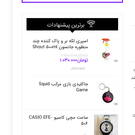
برترین پیشنهادات
اسپری لکه بر و پاک کننده چند
منظوره جانسون Shout 500ml
تومان
1.150.000
تومان
1.030.000
قیمت
قیمت
اصلی
فعلی
Johnson
تومان1.150.000
تومان1.030.000
 معرفی
بود.
است.
شد
جاکلیدی بازی مرکب Squid
Game
ی
ساعت مچی کاسیو CASIO EFE-
506