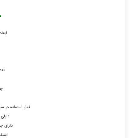
م
ابعاد
تعد
جن
قابل استفاده در م
دارای
دارای چن
استفا