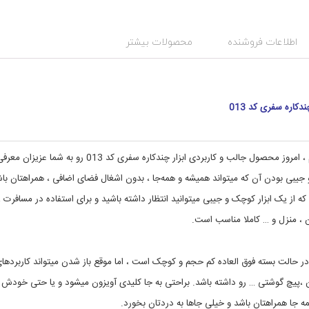
ت
د
س
گ
:
ت
اطلاعات فروشنده
محصولات بیشتر
ا
ه
ب
ب
ن
ز
ا
د
ر
ی
چندکاره سفری کد 013
ا
,
ا
ب
ب
ز
ا
ز
تا امروز مدل‌های مختلف ، از ابزارهای چند کاره رو به شما معرفی کردیم ، امروز محصول جالب و کاربردی ابزار چندکاره سفری کد 013 رو به شما عزیزان
ا
ر
,
ر
و جیبی بودن آن که میتواند همیشه و همه‌جا ، بدون اشغال فضای اضافی ، همراهتان با
ت
ت
ا
ج
که از یک ابزار کوچک و جیبی میتوانید انتظار داشته باشید و برای استفاده در مسافرت ،
ه
ش
 ، منزل و … کاملا مناسب است.
ی
و
,
ز
ا
ا
ب
ت
حالت بسته فوق العاده کم حجم و کوچک است ، اما موقع باز شدن میتواند کاربردها
ز
س
ا
ف
کن ،پیچ گوشتی … رو داشته باشد. براحتی به جا کلیدی آویزون میشود و یا حتی خودش
ر
ر
مه جا همراهتان باشد و خیلی جاها به دردتان بخورد.
ت
و