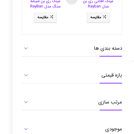
عینک آفتابی ری بن
عینک ری بن شیشه
مدل Rayban
سنگ مدل RayBan
3281
RB3484
مقایسه
مقایسه
دسته بندی ها
بازه قیمتی
مرتب سازی
موجودی