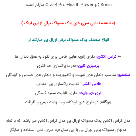
ر
د
Sonic ) و Oral-B Pro-Health Power سازگار است.
ا
ی
د
ن
س
(
مشاهده تمامی سری های یدک مسواک برقی از این لینک
)
ر
ی
ی
انواع مختلف یدک مسواک برقی اورال بی عبارتند از:
پ
ک
م
⇐
کراس اکشن:
دارای زاویه هایی خاص برای نفوذ به عمق دندان ها
س
و
پرسیژن کلین
:
قدرت پاکسازی حداکثری
ا
سنستیو:
مناسب دندان های لمینت و کامپوزیت و دندان های حساس و کودکان
ک
ب
فلاس اکشن:
قابلیت پاکسازی بین دندانی
ر
ق
تری دی وایت:
دارای قابلیت سفید کنندگی
ی
بچگانه:
در طرح های کودکانه و با نهایت نرمی و ظرافت
,
خ
ر
ی
مدل کراس اکشن یدک مسواک اورال بی مدل کراس اکشن می باشد. که با تمام
د
مدلهای مسواک برقی اورال بی با این مدل فرم سری، قابل استفاده و سازگار
س
ر