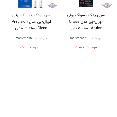
,
س
ر
سری یدک مسواک برقی
سری یدک مسواک برقی
ی
م
اورال-بی مدل Cross
اورال-بی مدل Precision
س
Action بسته 5 تایی
Clean بسته 2 عددی
و
ا
فروشنده :
marketbashi
فروشنده :
marketbashi
ک
ب
موجود نیست
موجود نیست
ر
ق
ی
ا
و
ر
ا
ل
ب
ی
ک
ر
ا
س
ا