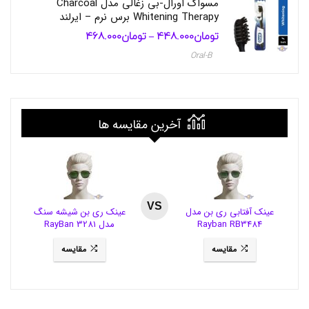
مسواک اورال-بی زغالی مدل Charcoal
ی
Whitening Therapy برس نرم – ایرلند
د
تومان
448.000
تومان
468.000
محدوده
–
ک
قیمت:
م
Oral-B
تومان448.000
س
تا
و
تومان468.000
ا
ک
ا
آخرین مقایسه ها
و
ر
ا
ل
ب
ی
,
VS
س
عینک آفتابی ری بن مدل
عینک ری بن شیشه سنگ
ر
Rayban RB3484
مدل RayBan 3281
ی
ی
مقایسه
مقایسه
د
ک
م
س