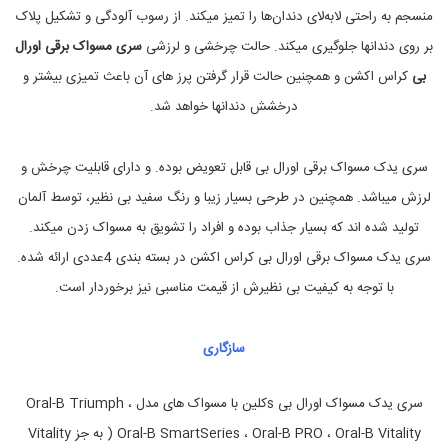
د
خ
منسجم به راحتی لابه‌لای دندان‌ها را تمیز میکند. از رسوب آلودگی و تشکیل پلاک
ر
ک
بر روی دندانها جلوگیری میکند. حالت چرخشی و لرزشی
سری مسواک برقی اورال
ی
م
د
س
بی
کراس اکشن و همچنین حالت قرار گرفتن پرز های آن باعث تمیزی بیشتر و
و
س
ا
ر
درخشش دندانها خواهد شد.
ی
ک
ب
م
ر
س
سری یدک مسواک برقی اورال بی قابل تعویض بوده. و دارای قابلیت چرخش و
ق
و
ا
ی
لرزش میباشد. همچنین در طرحی بسیار زیبا و رنگ سفید بی نظیر، توسط آلمان
,
ک
تولید شده اند که بسیار جذاب بوده و افراد را تشویق به مسواک زدن میکند.
ب
م
ر
ر
سری یدک مسواک برقی اورال بی کراس اکشن در بسته بندی 4عددی ارائه شده.
ا
ق
ق
ی
با توجه به کیفیت بی نظیرش از قیمت مناسبی نیز برخوردار است.
ا
ب
و
ت
ر
د
سازگاری
ا
ه
ا
ل
ب
ن
سری یدک مسواک اورال بی sکلین با مسواک های مدل Oral-B Triumph ،
و
ی
,
د
Oral-B SmartSeries ، Oral-B PRO ، Oral-B Vitality ( به جز Vitality
ن
خ