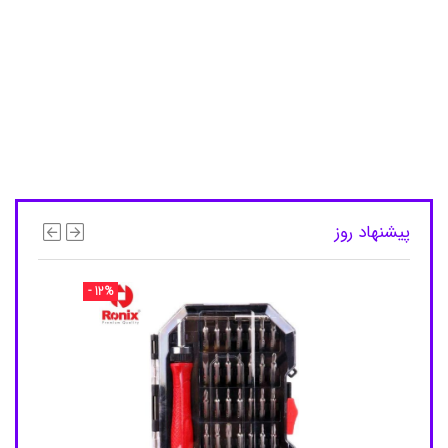
ب
ی
o
r
a
l
b
,
س
ر
ی
ی
د
پیشنهاد روز
ک
ا
و
- 12%
ر
ا
ل
ب
ی
,
س
ر
ی