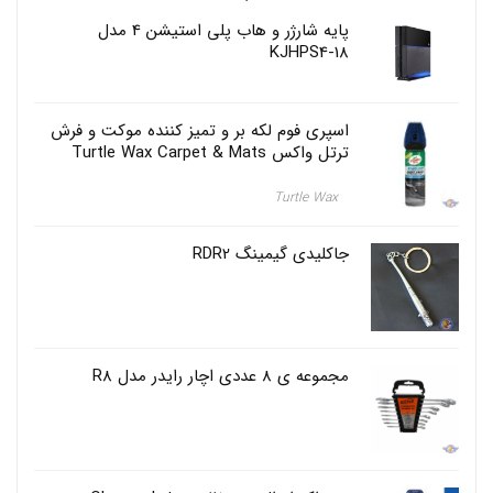
و
پایه شارژر و هاب پلی استیشن 4 مدل
ا
KJHPS4-18
ک
,
س
ر
اسپری فوم لکه بر و تمیز کننده موکت و فرش
ی
ترتل واکس Turtle Wax Carpet & Mats
ی
د
ک
Turtle Wax
م
س
جاکلیدی گیمینگ RDR2
و
ا
ک
o
r
a
l
مجموعه ی 8 عددی اچار رایدر مدل R8
-
b
,
س
ر
ی