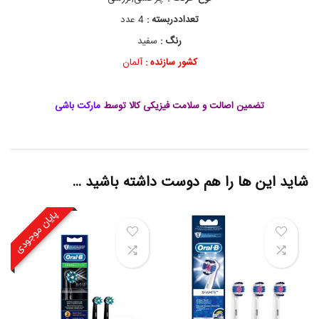
ی
د
تعداددربسته :
4 عدد
ک
م
رنگ :
سفید
س
کشور سازنده :
آلمان
و
ا
ک
ب
تضمین اصالت و سلامت فیزیکی کالا توسط
مارکت باشی
ر
ق
ی
ا
و
شاید این ها را هم دوست داشته باشید …
ر
ا
ل
پایان موجودی
ب
ی
,
س
ر
ی
ا
ض