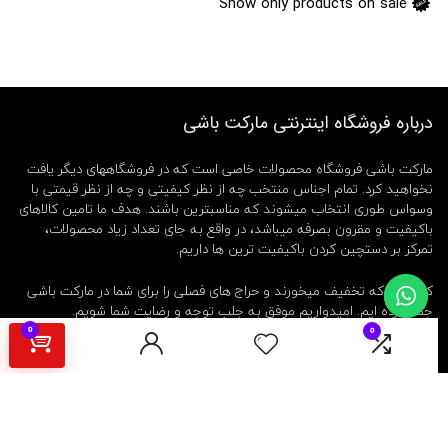
Show only products on sale
a
l
b
,
س
ر
ی
درباره فروشگاه اینترنتی مارکت باشی
ی
د
ک
مارکت باشی فروشگاه محصولات خاصی است که در فروشگاههای دیگر یافت
م
نخواهید کرد. تمام اجناس منتخب چه از نظر کیفیتی و چه از نظر قیمتی با
س
وسواس طوری انتخاب میشوند که مناسبترین باشند. هدف ما تامین کالاهای
و
باکیفیت و مقرون بصرفه میباشد، در واقع به جای تعداد زیاد محصولات،
ا
تمرکز بر دستچین کردن باکیفیت ترین ها داریم.
ک
ب
کالاهایی که تخفیف میخورند و حراج های فصلی را برای شما در مارکت باشی
ر
ق
جمع کرده ایم. امیدواریم موفق به جلب توجه و رضایت شما شویم.
ی
0
0
o
همینطور فروشندگان و تولید کنندگان عزیز میتوانند در مارکت باشی به
r
عنوان فروشنده ثبت نام کرده و کالای خود را بدون واسطه به مشتریان عرضه
a
کنند.
l
b
c