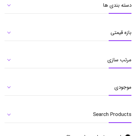
و
دسته بندی ها
ا
ک
ب
ر
ق
بازه قیمتی
ی
,
س
ر
ی
مرتب سازی
ی
د
ک
م
س
موجودی
و
ا
ک
ب
ر
Search Products
ق
ی
o
r