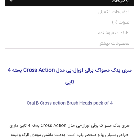
توضیحات
:
ت
c
ه
توضیحات تکمیلی
ب
r
ن
o
نظرات (0)
د
s
s
ی
اطلاعات فروشنده
آ
a
ر
c
محصولات بیشتر
ا
t
i
ی
o
ش
n
ی
سری یدک مسواک برقی اورال-بی مدل Cross Action بسته 4
,
و
ب
o
r
ه
تایی
a
د
ا
l
b
ش
Oral-B Cross action Brush Heads pack of 4
ت
س
ر
ی
,
ی
ی
س
سری یدک مسواک برقی اورال-بی مدل Cross Action بسته 4 تایی دارای
ر
د
ی
ک
طراحی بسیار زیبا و منحصر بفرد است. به‌علت داشتن موهای نازک و نیمه
,
ی