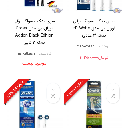
ا
ف
ه
م
سری یدک مسواک برقی
سری یدک مسواک برقی
س
و
اورال بی مدل 3D White
اورال-بی مدل Cross
ا
بسته ۳ عددی
Action Black Edition
ک
ب
بسته 2 تایی
فروشنده :
marketbashi
ر
ق
فروشنده :
marketbashi
تومان
3.250.000
ی
,
موجود نیست
س
ر
ی
پایان موجودی
پایان موجودی
م
س
و
ا
ک
ب
ر
ق
ی