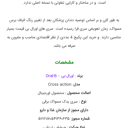
است. و در ساختار و کارایی تفاوتی با نسخه اصلی ندارد.
ی
ی
د
ک
به طور کلی و بر اساس توصیه دندان پزشکان بعد از تغییر رنگ الیاف برس
م
مسواک، زمان تعویض سری فرا رسیده است. سری های اورال بی قیمت بسیار
س
و
مناسبی دارند. و خرید این پکیج 4 عددی از نظر اقتصادی مناسب و مقرون به
ا
ک
صرفه می باشد.
ا
و
ر
مشخصات
ا
ل
برند
:
اورال-بی – Oral-B
ب
ی
مدل:
Cross action
,
خ
اصالت محصول :
محصول اورجینال
ر
نوع :
سری یدک مسواک برقی
ی
د
دارای مجوز از سازمان غذا و دارو
س
ر
شماره مجوز:
۵۷۱۲۸۷۰۵۴۱۳۶۰۶۳۵
ی
نوع حرکت :
چرخشی,لرزشی