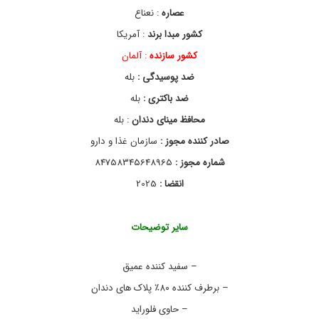
ر
عصاره
: نعناع
ی
د
کشور مبدا برند
: آمریکا
ا
کشور سازنده
: آلمان
ی
ن
ضد پوسیدگی :
بله
ت
ر
ضد باکتری :
بله
ن
محافظ مینای دندان
: بله
ت
ی
صادر کننده مجوز :
سازمان غذا و دارو
خ
م
شماره مجوز :
84758345648965
ی
انقضا :
2025
ر
د
ن
د
سایر توضیحات
ا
ن
ا
– سفید کننده عمیق
و
– برطرف کننده ۸۰٪ پلاک های دندان
ر
ا
– حاوی فلوراید
ل