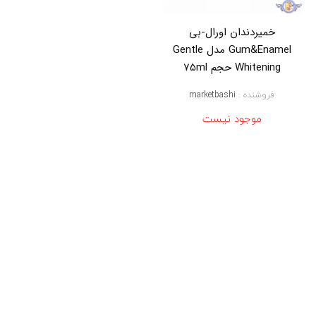
l
ا
خمیردندان اورال-بی
و
Gum&Enamel مدل Gentle
ر
ا
Whitening حجم 75ml
ل
ب
فروشنده :
marketbashi
ی
,
موجود نیست
خ
م
ی
ر
د
ن
د
ا
ن
ا
و
ر
ا
ل
ب