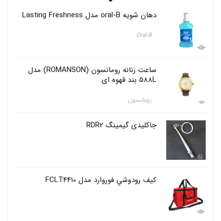
s
t
دهان شویه oral-B مدل Lasting Freshness
e
,
Oral-B
خ
م
ی
ر
ساعت زنانه رومانسون (ROMANSON) مدل
د
588L بند قهوه ای
ن
د
رومانسون
ا
ن
ا
جاکلیدی گیمینگ RDR2
و
ر
ا
ل
ب
ی
كيف رودوشي فوروارد مدل FCLT4410
م
د
ل
T
A