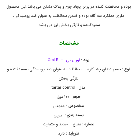
ق
N
بوده و محافظت کننده در برابر ایجاد جرم و پلاک دندان می باشد.این محصول
ب
T
R
ت
دارای عملکرد سه گانه بوده و ضمن محافظت به عنوان ضد پوسیدگی،
د
O
L
ه
سفیدکننده و تازگی بخش نیز می باشد.
ا
,
ا
ن
و
و
مشخصات
ر
د
ا
ن
د
ل
برند
:
اورال-بی – Oral-B
ا
ب
ن
ی
نوع
: خمیر دندان چند کاره –
محافظت به عنوان ضد پوسیدگی، سفیدکننده و
ا
تازگی بخش
ص
ل
مدل : tartar control
,
ت
حجم
: 100 میل
ا
مخصوص
: عمومی
ر
ت
بسته بندی :
تیوپی
ا
ر
عصاره :
نعناع – جدید و متفاوت
,
فلوراید :
دارد
خ