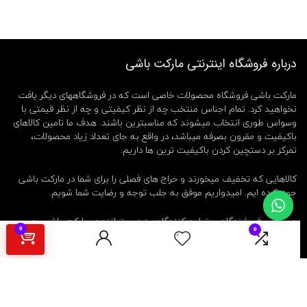
ی
ر
د
ن
د
درباره فروشگاه اینترنتی مارکت باشی
ا
ن
مارکت باشی فروشگاه محصولات خاصی است که در فروشگاههای دیگر یافت
ا
نخواهید کرد. تمام اجناس منتخب چه از نظر کیفیتی و چه از نظر قیمتی با
و
ر
وسواس طوری انتخاب میشوند که مناسبترین باشند. هدف ما تامین کالاهای
ا
باکیفیت و مقرون بصرفه میباشد، در واقع به جای تعداد زیاد محصولات،
ل
تمرکز بر دستچین کردن باکیفیت ترین ها داریم.
ب
ی
کالاهایی که تخفیف میخورند و حراج های فصلی را برای شما در مارکت باشی
م
جمع کرده ایم. امیدواریم موفق به جلب توجه و رضایت شما شویم.
د
ل
ت
همینطور فروشندگان و تولید کنندگان عزیز میتوانند در مارکت باشی به
0
0
ا
عنوان فروشنده ثبت نام کرده و کالای خود را بدون واسطه به مشتریان عرضه
ر
کنند.
ت
ا
ر
ک
ن