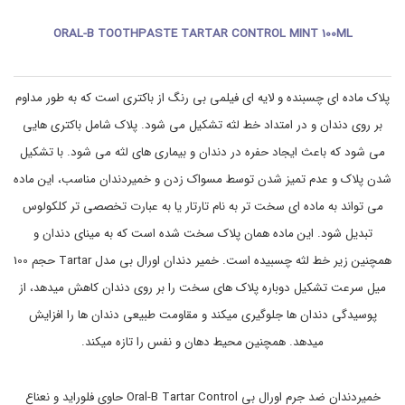
ه
S
د
T
ORAL-B TOOTHPASTE TARTAR CONTROL MINT 100ML
ا
E
T
ش
ت
A
R
ی
پلاک ماده ای چسبنده و لایه ای فیلمی بی رنگ از باکتری است که به طور مداوم
T
,
خ
A
بر روی دندان و در امتداد خط لثه تشکیل می شود. پلاک شامل باکتری هایی
م
R
ی
C
می شود که باعث ایجاد حفره در دندان و بیماری های لثه می شود. با تشکیل
ر
O
شدن پلاک و عدم تمیز شدن توسط مسواک زدن و خمیردندان مناسب، این ماده
د
N
ن
T
می تواند به ماده ای سخت تر به نام تارتار یا به عبارت تخصصی تر کلکولوس
د
R
ا
O
تبدیل شود. این ماده همان پلاک سخت شده است که به مینای دندان و
L
ن
همچنین زیر خط لثه چسبیده است. خمیر دندان اورال بی مدل Tartar حجم 100
,
ت
T
خ
میل سرعت تشکیل دوباره پلاک های سخت را بر روی دندان کاهش میدهد، از
A
ص
R
ص
پوسیدگی دندان ها جلوگیری میکند و مقاومت طبیعی دندان ها را افزایش
T
ی
میدهد. همچنین محیط دهان و نفس را تازه میکند.
A
,
م
R
ر
C
ا
O
خمیردندان ضد جرم اورال بی Oral-B Tartar Control حاوی فلوراید و نعناع