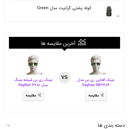
R
کوله پشتی گرانیت مدل Green
T
A
R
C
O
N
T
آخرین مقایسه ها
R
O
L
,
خ
م
VS
عینک آفتابی ری بن مدل
عینک ری بن شیشه سنگ
ی
Rayban RB3484
مدل RayBan 3281
ر
د
مقایسه
مقایسه
ن
د
ا
ن
ا
و
دسته بندی ها
ر