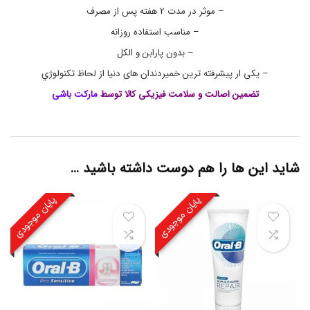
ب
– موثر در مدت 2 هفته پس از مصرف
ی
– مناسب استفاده روزانه
م
د
– بدون پارابن و الکل
ل
T
– یکی ار پیشرفته ترین خمیردندان های دنیا از لحاظ تکنولوژي
a
تضمین اصالت و سلامت فیزیکی کالا توسط
مارکت باشی
r
t
a
r
c
o
شاید این ها را هم دوست داشته باشید …
n
t
r
پایان موجودی
پایان موجودی
r
o
l
ح
ج
م
1
0
0