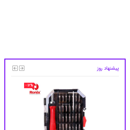
ر
د
ن
د
ا
ن
ا
و
ر
ا
ل
ب
ی
پیشنهاد روز
ت
ا
ر
ت
- 12%
ا
ر
ض
د
ر
س
و
ب