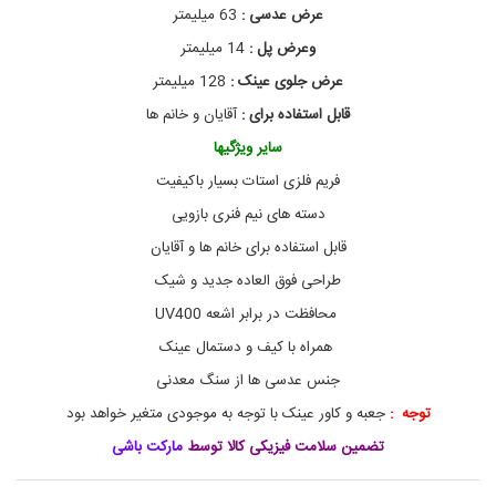
عرض عدسی :
63 میلیمتر
ر
ی
وعرض پل :
14 میلیمتر
د
ع
عرض جلوی عینک :
128 میلیمتر
ی
قابل استفاده برای :
آقایان و خانم ها
ن
ک
سایر ویژگیها
r
a
فریم فلزی استات بسیار باکیفیت
y
دسته های نیم فنری بازویی
b
a
قابل استفاده برای خانم ها و آقایان
n
,
طراحی فوق العاده جدید و شیک
خ
محافظت در برابر اشعه‌ UV400
ر
ی
همراه با کیف و دستمال عینک
د
ع
جنس عدسی ها از سنگ معدنی
ی
توجه :
جعبه و کاور عینک با توجه به موجودی متغیر خواهد بود
ن
ک
تضمین سلامت فیزیکی کالا توسط
مارکت باشی
آ
ف
ت