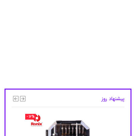
س
ی
س
ن
گ
,
ع
ی
ن
ک
,
ع
ی
ن
ک
آ
ف
ت
پیشنهاد روز
ا
ب
ی
,
- 12%
ع
ی
ن