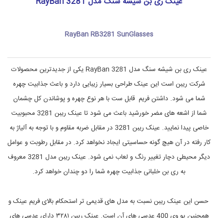
عینک ری بن شیشه سنگ مدل RayBan 3281
ا
R
ب
a
y
ی
B
RayBan RB3281 SunGlasses
a
n
R
B
عینک ری بن شیشه سنگ مدل RayBan 3281 یکی از جدیدترین محصولات
3
2
شرکت ریبن است این عینک طراحی بسیار زیبایی دارد و باعث جذابیت چهره
8
شما می شود. داشتن فریم قابل ست با هر نوع چهره و پوشاندن کل چشمان
1
,
شما از اشعه های مضر خورشید باعث می شود تا عینک ریبن 3281 محبوبیت
R
a
خاصی پیدا نمایید. عینک ریبن 3281 در مقابل ضربه مقاوم و با توجه به آلیاژ به
y
کار رفته در آن هیچ گونه حساسیتی ایجاد نخواهد کرد. در مقابل رطوبت و عوامل
B
a
دیگر محیطی دچار تغییر رنگ و لعاب نمی شود. عینک ریبن مدل 3281 معروف
n
R
به ری بن خلبانی جذابیت چهره شما را دو چندان خواهد کرد.
B
3
2
حسن این عینک ریبن نسبت به مدل های قدیمی تر استحکام بالای فریم عینک و
8
1
همچنین یو وی 400 عدسی های آن است. عینک ریبن ۳۲۸۱ دارای عدسی های