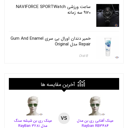
ی
ساعت ورزشی NAVIFORCE SPORTWatch
ش
9120 سه زمانه
ه
س
ن
گ
م
خمیر دندان اورال بی سری Gum And Enamel
د
Repair مدل Original
ل
R
a
Oral-B
y
B
a
n
3
آخرین مقایسه ها
2
8
1
,
ع
ی
ن
VS
عینک آفتابی ری بن مدل
عینک ری بن شیشه سنگ
ک
Rayban RB3484
مدل RayBan 3281
ر