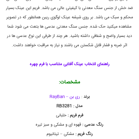
,
ضد خش از جنس سنگ معدنی با کیفیتی عالی می باشد. فریم این عینک بسیار
R
a
محکم و سبک می باشد. بر روی شیشه عینک لوگوی ریبن همانطور که در تصویر
y
B
مشاهده میکنید حک شده. جنس سنگ معدنی عدسی ها بتعث می شود شما
a
دید بسیار واضح و شفافی داشته باشید. هر چند از طرفی این نوع عدسی ها در
n
R
اثر ضربه و فشار قابل شکستن می باشند و نیاز به مراقبت خواهند داشت.
B
3
2
راهنمای انتخاب عینک آفتابی متناسب با فرم چهره
8
1
S
مشخصات
:
u
n
G
برند
:
ری بن – RayBan
l
a
مدل : RB3281
s
فرم فریم :
خلبانی
s
e
رنگ عدسی :
قهوه ای و مشکی و سبز تیره
s
,
رنگ فریم :
مشکی – تیتانیوم
خ