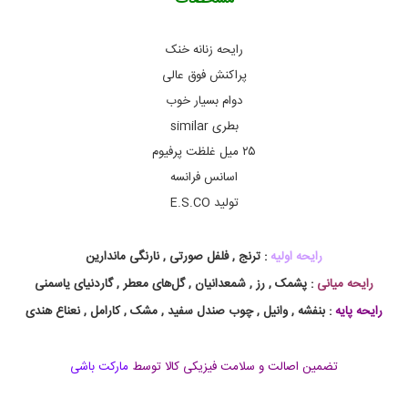
ن
ا
ن
رایحه زنانه خنک
ه
ا
پراکنش فوق عالی
س
دوام بسیار خوب
ک
و
بطری similar
پ
۲۵ میل غلظت پرفیوم
,
ا
اسانس فرانسه
د
و
تولید E.S.CO
پ
ر
ف
رایحه اولیه
: ترنج , فلفل صورتی , نارنگی ماندارین
ی
و
رایحه میانی
: پشمک , رز , شمعدانیان , گل‌های معطر , گاردنیای یاسمنی
م
رایحه پایه
: بنفشه , وانیل , چوب صندل سفید , مشک , کارامل , نعناع هندی
ز
ن
ا
ن
تضمین اصالت و سلامت فیزیکی کالا توسط
مارکت باشی
ه
ا