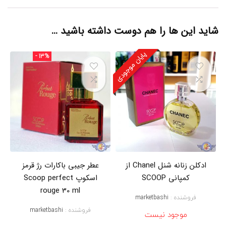
س
ک
و
شاید این ها را هم دوست داشته باشید …
پ
م
د
پایان موجودی
- 13%
ل
2
1
2
s
x
.
y
ح
ج
م
2
ادکلن زنانه شنل Chanel از
عطر جیبی باکارات رژ قرمز
5
م
کمپانی SCOOP
اسکوپ Scoop perfect
ی
rouge 30 ml
ل
فروشنده :
marketbashi
,
فروشنده :
marketbashi
ع
موجود نیست
ط