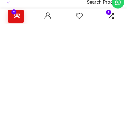
Search Products
0
0
Show only products on sale
درباره فروشگاه اینترنتی مارکت باشی
مارکت باشی فروشگاه محصولات خاصی است که در فروشگاههای دیگر یافت
نخواهید کرد. تمام اجناس منتخب چه از نظر کیفیتی و چه از نظر قیمتی با
وسواس طوری انتخاب میشوند که مناسبترین باشند. هدف ما تامین کالاهای
باکیفیت و مقرون بصرفه میباشد، در واقع به جای تعداد زیاد محصولات،
تمرکز بر دستچین کردن باکیفیت ترین ها داریم.
کالاهایی که تخفیف میخورند و حراج های فصلی را برای شما در مارکت باشی
جمع کرده ایم. امیدواریم موفق به جلب توجه و رضایت شما شویم.
همینطور فروشندگان و تولید کنندگان عزیز میتوانند در مارکت باشی به