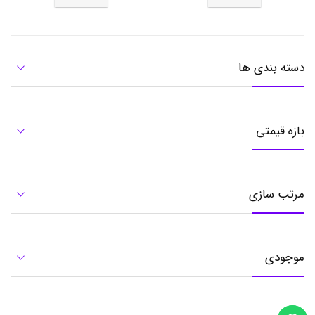
s
x
.
y
,
دسته بندی ها
ع
ط
ر
م
ی
بازه قیمتی
ن
ی
ز
ن
ا
مرتب سازی
ن
ه
2
1
2
موجودی
ا
س
ک
و
پ