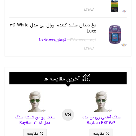
ا
ن
Oral-B
ه
2
1
نخ دندان سفید کننده اورال-بی مدل 3D White
2
Luxe
ا
تومان
1.380.000
تومان
1.090.000
قیمت
قیمت
س
اصلی
فعلی
ک
تومان1.380.000
تومان1.090.000
Oral-B
و
بود.
است.
پ
2
5
م
آخرین مقایسه ها
ی
ل
/
s
c
o
o
VS
p
عینک آفتابی ری بن مدل
عینک ری بن شیشه سنگ
2
Rayban RB3484
مدل RayBan 3281
1
2
مقایسه
مقایسه