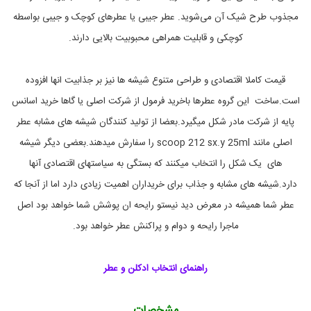
,
ا
مجذوب طرح شیک آن می‌شوید.
عطر جیبی یا عطرهای کوچک و جیبی بواسطه
د
کوچکی و قابلیت همراهی محبوبیت بالایی دارند.
ک
ل
ن
ا
قیمت کاملا اقتصادی و طراحی متنوع شیشه ها نیز بر جذابیت انها افزوده
س
است.ساخت این گروه عطرها باخرید فرمول از شرکت اصلی یا گاها خرید اسانس
ک
و
پایه از شرکت مادر شکل میگیرد.بعضا از تولید کنندگان شیشه های مشابه عطر
پ
,
اصلی مانند scoop 212 sx.y 25ml را سفارش میدهند.بعضی دیگر شیشه
ا
های یک شکل را انتخاب میکنند که بستگی به سیاستهای اقتصادی آنها
د
ک
دارد.شیشه های مشابه و جذاب برای خریداران اهمیت زیادی دارد اما از آنجا که
ل
ن
عطر شما همیشه در معرض دید نیستو رایحه ان پوشش شما خواهد بود اصل
ج
ماجرا رایحه و دوام و پراکنش عطر خواهد بود.
ی
ب
ی
2
راهنمای انتخاب ادکلن و عطر
1
2
ز
مشخصات