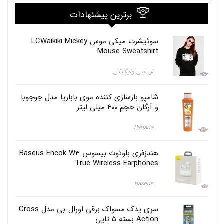
ی
ل
برترین پیشنهادات
ی
ت
ر
سوئیشرت میکی موس LCWaikiki Mickey
ب
Mouse Sweatshirt
ا
ر
ال سی وایکیکی
ا
ی
ح
شامپو بازسازی کننده موی باباریا مدل جوجوبا
ه
و آرگان حجم 400 میلی لیتر
خ
ن
ک
Babaria
,
ع
هندزفری بلوتوث بیسوس Baseus Encok W3
ط
True Wireless Earphones
ر
ج
ی
baseus
ب
ی
ز
سری یدک مسواک برقی اورال-بی مدل Cross
ن
Action بسته 5 تایی