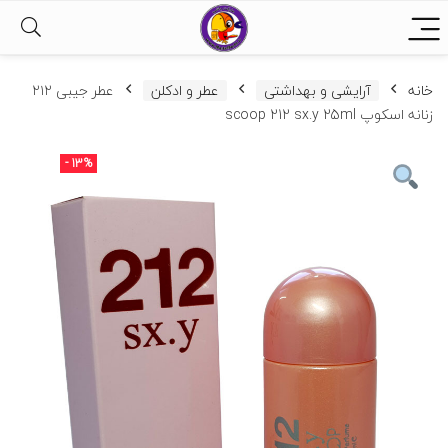
خانه
آرایشی و بهداشتی
عطر و ادکلن
عطر جیبی ۲۱۲
زنانه اسکوپ scoop 212 sx.y 25ml
- 13%