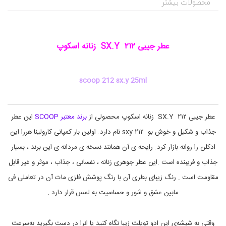
ر
s
محصولات بیشتر
ا
c
ی
o
o
ش
p
ی
عطر جیبی SX.Y ۲۱۲ زنانه اسکوپ
2
و
1
ب
ه
2
د
s
scoop 212 sx.y 25ml
ا
x
.
ش
ت
y
,
ی
عطر جیبی SX.Y ۲۱۲ زنانه اسکوپ
محصولی از
برند معتبر SCOOP
این عطر
s
,
c
ع
جذاب و شکیل و خوش بو ۲۱۲ sxy نام دارد. اولین بار کمپانی کارولینا هررا این
o
ط
ر
o
ادکلن را روانه بازار کرد. رایحه ی آن همانند نسخه ی مردانه ی این برند ، بسیار
و
p
جذاب و فریبنده است .این عطر جوهری زنانه ، نفسانی ، جذاب ، موثر و غیر قابل
ا
d
e
د
مقاومت است . رنگ زیبای بطری آن با رنگ پوشش فلزی مات آن در تعاملی فی
ک
h
ل
o
مابین عشق و شور و حساسیت به لمس قرار دارد .
ن
m
m
e
وقتی به شیشه‌ی این ادو تویلت زیبا نگاه کنید یا انرا در دست بگیرید به‌سرعت