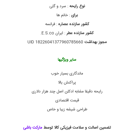
و
نوع رایحه
: سرد و گلی
ر
ی
برای
: خانم ها
)
ز
کشور سازنده عصاره
: فرانسه
ن
کشور سازنده عطر
: ایران E.S.co.
ا
ن
مجوز بهداشت
UID 18226041377960785660
ه
ا
س
سایر ویژگیها
ک
و
پ
ماندگاری بسیار خوب
م
د
پراکنش یالا
ل
رایحه دقیقا مشابه ادکلن اصل چند هزار دلاری
گ
و
قیمت اقتصادی
چ
ی
طراحی شیشه زیبا و خاص
ف
ل
و
تضمین اصالت و سلامت فیزیکی کالا توسط
مارکت باشی
ر