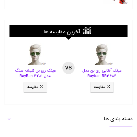
ج
ی
ب
ی
ا
س
آخرین مقایسه ها
ک
و
پ
,
ع
ط
ر
VS
عینک آفتابی ری بن مدل
عینک ری بن شیشه سنگ
ج
Rayban RB3484
مدل RayBan 3281
ی
ب
مقایسه
مقایسه
ی
ز
ن
ا
ن
ه
دسته بندی ها
ا
س
ک