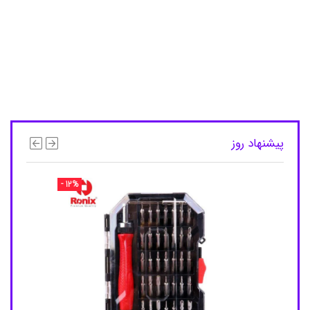
ق
ی
م
ت
ع
ط
ر
ج
ی
ب
ی
پیشنهاد روز
ف
ل
و
- 12%
ر
ا
F
l
o
r
a
,
ع
ط