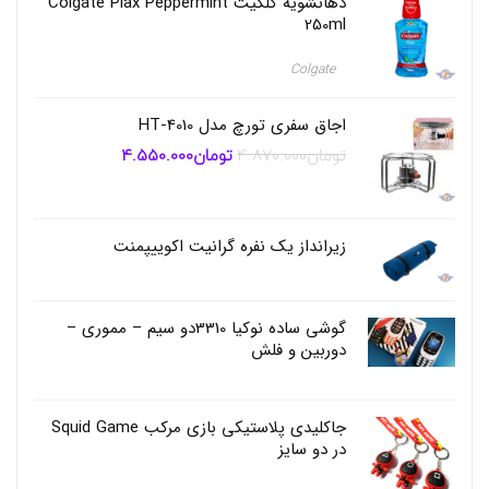
دهانشویه کلگیت Colgate Plax Peppermint
م
د
250ml
ل
ف
Colgate
ل
و
ر
اجاق سفری تورچ مدل HT-4010
ا
تومان
4.870.000
تومان
4.550.000
قیمت
قیمت
F
اصلی
فعلی
l
تومان4.870.000
تومان4.550.000
o
بود.
است.
r
a
زیرانداز یک نفره گرانیت اکوییپمنت
,
ع
ط
ر
گوشی ساده نوکیا 3310دو سیم – مموری –
ج
دوربین و فلش
ی
ب
ی
,
جاکلیدی پلاستیکی بازی مرکب Squid Game
ع
در دو سایز
ط
ر