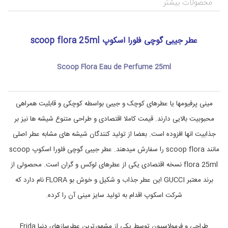
f
ر
محصولات بیشتر
ا
l
ی
o
r
ش
a
ی
عطر جیبی گوچی فلورا اسکوپ scoop flora 25ml
و
s
ب
c
ه
o
Scoop Flora Eau de Perfume 25ml
o
د
ا
p
,
ش
ت
s
مینی پرفیومها یا عطرهای کوچک و جیبی بواسطه کوچکی و قابلیت همراهی
c
ی
محبوبیت بالایی دارند. قیمت کاملا اقتصادی و طراحی متنوع شیشه ها نیز بر
o
,
ع
o
جذابیت انها افزوده است. بعضا از تولید کنندگان شیشه های مشابه عطر اصلی
p
ط
f
ر
مانند scoop flora را سفارش میدهند. عطر جیبی گوچی فلورا اسکوپ scoop
l
و
flora 25ml نسخه اقتصادی یکی از عطرهای لوکس و گران است. محصولی از
ا
o
r
د
برند معتبر GUCCI این عطر جذاب و شکیل و خوش بو FLORA نام دارد که
ک
a
ل
e
شرکت اسکوپ اقدام به تولید سایز مینی آن را کرده.
a
ن
u
d
طراحی و فرمولاسیون توسط یکی از مشهورترین عطرسازهای دنیا Frida