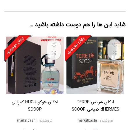
ا
,
ا
د
ک
شاید این ها را هم دوست داشته باشید …
ل
ن
پایان موجودی
پایان موجودی
ج
ی
ب
ی
ا
س
ک
و
پ
,
ا
د
ک
ادکلن هرمس TERRE
ادکلن هوگو HUGU کمپانی
ل
dHERMES کمپانی SCOOP
SCOOP
ن
ف
فروشنده :
marketbashi
فروشنده :
marketbashi
ل
و