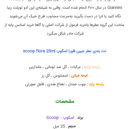
e
p
Giannini در سال ۲۰۱۰ انجام شده است. وقتی به شیشه‌ی این ادو تویلت زیبا
e
نگاه کنید یا انرا در دست بگیرید به‌سرعت مجذوب طرح شیک آن می‌شوید.
r
f
ساخت این گروه عطرها باخرید فرمول از شرکت اصلی یا گاها خرید اسانس پایه از
u
m
شرکت مادر شکل میگیرد.
e
,
ا
نت بندی عطر جیبی فلورا اسکوپ scoop flora 25ml
د
ک
ل
رایحه اولیه
:
مرکبات ، گل صد تومانی ، ماندارین
ن
ج
ایحه میانی
:
اسمنتوس ، گل رز
ی
ب
رایحه پایه
:
چوب صندل ، نعناع هندی ، فلفل صورتی
ی
(
م
مشخصات
ی
ن
ی
برند
:
اسکوپ – Scoop
ا
ت
حجم
: 25 میل