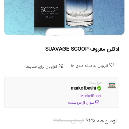
ادکلن معروف SUAVAGE SCOOP
افزودن به علاقه مندی ها
افزودن برای مقایسه
فروشنده :
marketbashi
MarketBashi
سوال از فروشنده
قیمت
قیمت
تومان
625.000
تومان
695.000
فعلی
اصلی