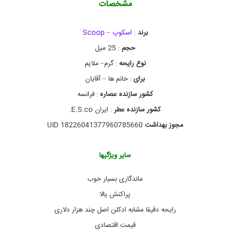
مشخصات
O
P
,
ا
برند
:
اسکوپ – Scoop
د
حجم
: 25 میل
ک
ل
نوع رایحه
: گرم– ملایم
ن
,
برای
: خانم ها – آقایان
ا
کشور سازنده عصاره
: فرانسه
د
ک
کشور سازنده عطر
: ایران E.S.co.
ل
ن
مجوز بهداشت
UID 18226041377960785660
S
U
A
سایر ویژگیها
V
A
ماندگاری بسیار خوب
G
E
پراکنش یالا
,
ا
رایحه دقیقا مشابه ادکلن اصل چند هزار دلاری
د
قیمت اقتصادی
ک