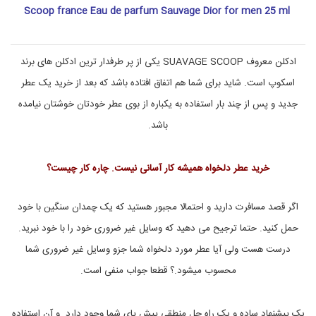
v
د
Scoop france Eau de parfum Sauvage Dior for men 25 ml
ا
a
g
ش
e
ت
D
ی
ادکلن معروف SUAVAGE SCOOP یکی از پر طرفدار ترین ادکلن های برند
,
i
ع
o
اسکوپ است. شاید برای شما هم اتفاق افتاده باشد که بعد از خرید یک عطر
r
ط
,
ر
جدید و پس از چند بار استفاده به یکباره از بوی عطر خودتان خوشتان نیامده
و
p
باشد.
ا
e
r
د
f
ک
ل
u
خرید عطر دلخواه همیشه کار آسانی نیست. چاره کار چیست؟
ن
m
e
,
اگر قصد مسافرت دارید و احتمالا مجبور هستید که یک چمدان سنگین با خود
S
حمل کنید. حتما ترجیح می دهید که وسایل غیر ضروری خود را با خود نبرید.
a
u
درست هست ولی آیا عطر مورد دلخواه شما جزو وسایل غیر ضروری شما
v
a
محسوب میشود.؟ قطعا جواب منفی است.
g
e
,
یک پیشنهاد ساده و یک راه حل منطقی پیش پای شما وجود دارد. و آن استفاده