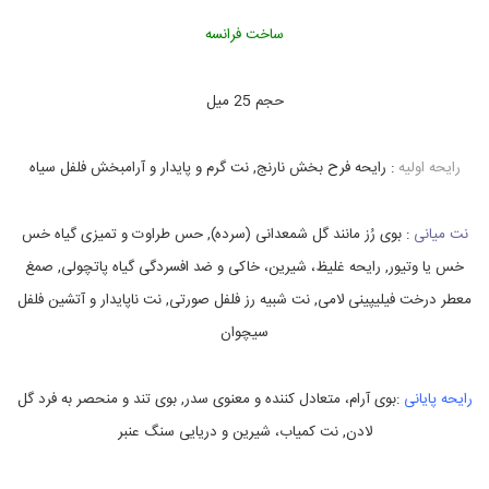
,
s
ساخت فرانسه
c
o
o
حجم 25 میل
p
,
s
u
رایحه اولیه
: رایحه فرح بخش نارنج, نت گرم و پایدار و آرامبخش فلفل سیاه
a
v
a
نت میانی
: بوی رُز مانند گل شمعدانی (سرده), حس طراوت و تمیزی گیاه خس
g
e
خس یا وتیور, رایحه غلیظ، شیرین، خاکی و ضد افسردگی گیاه پاتچولی, صمغ
,
معطر درخت فیلیپینی لامی, نت شبیه رز فلفل صورتی, نت ناپایدار و آتشین فلفل
S
U
سیچوان
A
V
A
G
رایحه پایانی
:بوی آرام، متعادل کننده و معنوی سدر, بوی تند و منحصر به فرد گل
E
لادن, نت کمیاب، شیرین و دریایی سنگ عنبر
S
C
O