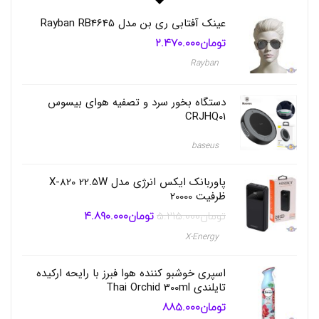
,
ف
عینک آفتابی ری بن مدل Rayban RB4645
ر
تومان
2.470.000
ا
ن
Rayban
س
ه
,
دستگاه بخور سرد و تصفیه هوای بیسوس
م
CRJHQ01
ا
ن
د
baseus
گ
ا
پاوربانک ایکس انرژی مدل X-820 22.5W
ر
ظرفیت 20000
ی
ب
تومان
5.215.000
تومان
4.890.000
قیمت
قیمت
ا
اصلی
فعلی
ل
تومان5.215.000
تومان4.890.000
X-Energy
بود.
است.
ا
اسپری خوشبو کننده هوا فبرز با رایحه ارکیده
تایلندی Thai Orchid 300ml
تومان
885.000