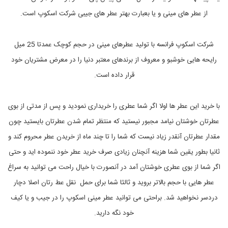
S
a
از عطر های مینی و یا بعبارت بهتر عطر های جیبی شرکت اسکوپ است.
u
v
a
شرکت اسکوپ فرانسه با تولید عطرهای مینی در حجم کوچک عمدتا 25 میل
g
e
رایحه هایی خوشبو و معروف از برندهای معتبر دنیا را در معرض مشتریان خود
D
i
قرار داده است.
o
r
,
با خرید این عطر ها اولا اگر شما عطری را خریداری نمودید و پس از مدتی از بوی
s
a
عطرتان خوشتان نیامد مجبور نیستید که منتظر تمام شدن عطرتان بایستید چون
v
مقدار عطرتان آنقدر زیاد نیست که شما را تا چند ماه از خریدن عطر محروم کند و
a
g
ثانیا بطور یقین شما هزینه آنچنان زیادی صرف خرید عطر خود ننموده اید و حتی
e
,
اگر شما از بوی عطری خوشتان آمد در آنصورت با خیال راحت می توانید به سراغ
s
عطر هایی با حجم بالاتر بروید و ثالثا شما برای حمل نقل عط رتان اصلا دچار
a
v
دردسر نخواهید شد. براحتی می توانید عطر مینی اسکوپ را در جیب و یا کیف
e
a
خود نگه دارید.
g