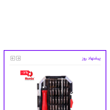
,
س
ا
و
ا
ج
,
س
ا
و
ا
ش
,
پیشنهاد روز
س
ا
و
ا
- 12%
ش
م
ر
د
ا
ن
ه
,