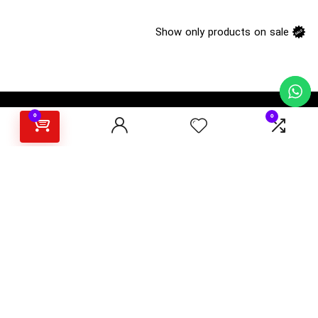
Show only products on sale
درباره فروشگاه اینترنتی مارکت باشی
0
0
مارکت باشی فروشگاه محصولات خاصی است که در فروشگاههای دیگر یافت
نخواهید کرد. تمام اجناس منتخب چه از نظر کیفیتی و چه از نظر قیمتی با
وسواس طوری انتخاب میشوند که مناسبترین باشند. هدف ما تامین کالاهای
باکیفیت و مقرون بصرفه میباشد، در واقع به جای تعداد زیاد محصولات،
تمرکز بر دستچین کردن باکیفیت ترین ها داریم.
کالاهایی که تخفیف میخورند و حراج های فصلی را برای شما در مارکت باشی
جمع کرده ایم. امیدواریم موفق به جلب توجه و رضایت شما شویم.
همینطور فروشندگان و تولید کنندگان عزیز میتوانند در مارکت باشی به
عنوان فروشنده ثبت نام کرده و کالای خود را بدون واسطه به مشتریان عرضه
کنند.