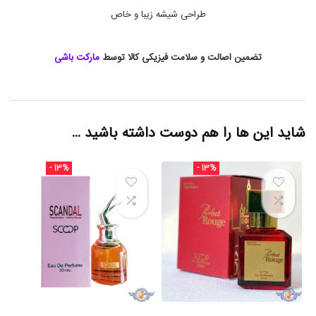
ل
طراحی شیشه زیبا و خاص
ن
س
ا
و
تضمین اصالت و سلامت فیزیکی کالا توسط
مارکت باشی
ا
ش
,
ا
د
شاید این ها را هم دوست داشته باشید …
ک
ل
ن
- 13%
- 13%
س
و
ی
ج
,
ا
د
ک
ل
ن
م
ع