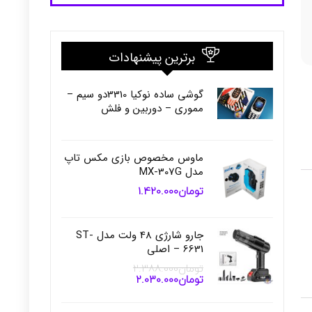
برترین پیشنهادات
گوشی ساده نوکیا 3310دو سیم –
مموری – دوربین و فلش
ماوس مخصوص بازی مکس تاپ
مدل MX-307G
تومان
1.420.000
جارو شارژی 48 ولت مدل ST-
6631 – اصلی
تومان
2.388.000
تومان
2.030.000
قیمت
قیمت
اصلی
فعلی
تومان2.388.000
تومان2.030.000
بود.
است.