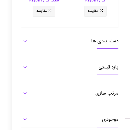
مدل Rayban
سنگ مدل RayBan
3281
RB3484
مقایسه
مقایسه
دسته بندی ها
بازه قیمتی
مرتب سازی
موجودی