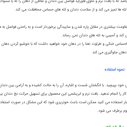
e
ه
این مدل Fil Dentaire دارای طولی برابر 50 متر می باشد که با بافت نرم و حاوی فلوراید فواصل بین دندان و نقاطی از دهان را که با مسوا
د
n
 لثه ها تمیز می کند و از سلامت دندان و لثه های حساس محافظت می کند.
ا
s
o
ش
ت
d
y
ی
اومت بیشتری در مقابل پاره شدن و ساییدگی برخوردار است و به راحتی فواصل به ه
n
,
 کند و آسیبی به لثه های دندان نمی رساند.
e
م
,
ر
احساس خنکی و طراوت نعنا را در دهان خود خواهید داشت که با خوشبو کردن دهان ا
ا
s
e
ق
دهان جلوگیری می کند.
ب
n
s
ت
د
o
نحوه استفاده
d
ه
ا
y
n
ن
 میانی خود بپیچید. با انگشتان شست و اشاره، آن را به حالت کشیده و به آرامی بین دندان‌
e
و
f
د
کار را انجام ندهید. بافت نرم و ابریشمی این محصول برای تسهیل حرکت نخ دندان بی
l
ن
 بار استفاده می کنید ممکن است باعث خونریزی شود که این مشکل در صورت استفاد
o
د
ا
s
وم برطرف می شود.
s
ن
,
,
ن
s