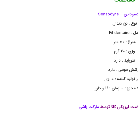
مشخصات
e
خ
د
n
ن
s
داین – Sensodyne
o
د
نوع
ا
: نخ دندان
d
y
ن
دل
: Fil dentaire
n
e
متراژ
: 50 متر
ا
وزن
: 20 گرم
ص
ل
فلوراید
: دارد
,
ب
شش مومی
: دارد
ه
 تولید کننده :
د
مالزی
ا
ه مجوز
:
سازمان غذا و دارو
ش
ت
د
ه
مت فیزیکی کالا توسط
مارکت باشی
ا
ن
و
د
ن