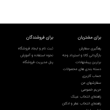
تومان345.000
تومان1.380.000
تومان1.090.000
ن
.
بود.
است.
س
و
د
ا
ی
ن
,
برای مشتریان
برای فروشندگان
س
ن
س
رهگیری سفارش
ثبت نام و ایجاد فروشگاه
و
بازگردانی کالا و استرداد وجه
نحوه استفاده و آموزش
د
ا
برترین پیشنهادات
پنل مدیریت فروشگاه
ی
دسته بندی های محصولات
ن
ا
حساب کاربری
ص
ل
سفارشهای من
,
حریم خصوصی
ف
ل
راهنمای انتخاب عینک
و
راهنمای انتخاب عطر و ادکلن
ر
ا