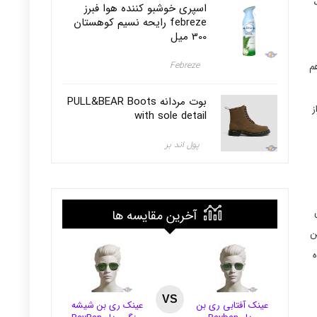
ک
اسپری خوشبو کننده هوا فبرز
febreze رایحه نسیم کوهستان
300 میل
Febreze
م
بوت مردانه PULL&BEAR Boots
ز
with sole detail
پول اند بر
آخرین مقایسه ها
ن
ه
VS
عینک آفتابی ری بن
عینک ری بن شیشه