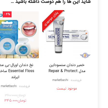
شاید این ها را هم دوست داشته باشید …
پایان موجودی
- 4%
خمیر دندان سنسوداین
نخ دندان اورال-بی مد
مدل Repair & Protect
ssential Floss
ایرلند
فروشنده :
marketbashi
فروشنده :
marketbashi
موجود نیست
تومان
360.000
قیمت
قی
تومان
345.000
اصلی
فعل