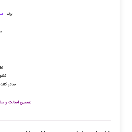
برند
:
سنسو
م
پو
کشور
صادر کنند
تضمین اصالت و سلا