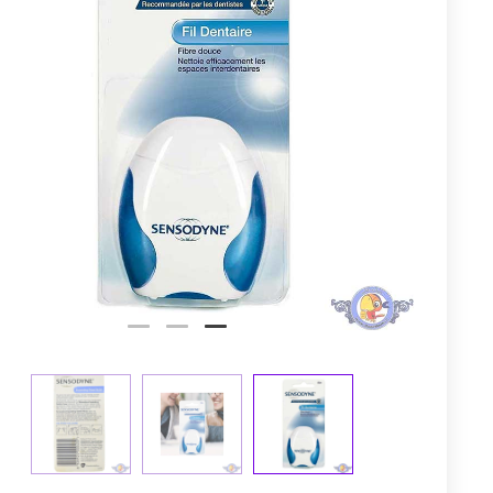
توم
عجله کن! 
0
1