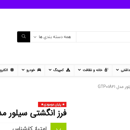
همه دسته بندی ها
داشتی
خانه و نظافت
کمپینگ
خودرو
الکترو
ل GTP01A21
پایان موجودی
فرز انگشتی سیلور مدل 01A21
امتیاز کارشناس