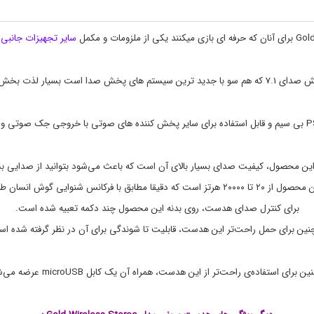
i
و
ل
r
e
و
ا
l
سایر تجهیزات جانبی
ز
e
م
s
s
ج
تم های پخش صدا است بسیار لذت بخش می باشد.
ا
S
ن
t
ب
e
r
ی
e
,
o
م
,
ح
 این محصول، کیفیت صدای بسیار بالای آن است که باعث می‌شود بتوانید از صدایی ب
H
ص
ابق با فرکانس شنوایی گوش انسان طراحی شده است.
e
و
ل
a
برای کنترل صدای هدست، روی بدنه این محصول چند دکمه تعبیه شده است.
ا
d
s
ت
ین برای حمل راحت‌تر این هدست، قابلیت تا شوندگی برای آن در نظر گرفته شده ا
ا
e
ل
t
,
ک
 برای استفاده‌ی راحت‌تر از این هدست، همراه آن یک کابل microUSB عرضه می‌شود.
ت
p
l
ر
a
و