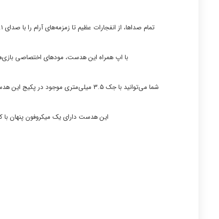
تمام صداها، از انفجارات عظیم تا زمزمه‌های آرام را با صدای ۷.۱ virtual surround بشنوید. از طریق میکروفون مخفی این هدست که مجهز به قابلیت صداهای محیطی و اضافه است، با دوستان خود چت کنید.
با اپ همراه این هدست، مودهای اختصاصی بازی‌ها را
شما می‌توانید با جک ۳.۵ میلی‌متری موجود در پکیج این هدست، آن را به پلی استیشن ۴، پلی استیشن ۳، کامپیوتر، پلی استیشن ویتا یا گوشی هوشمند خود متصل کنید و همه جا از این هدست استفاده کنید.
این هدست دارای یک میکروفون پنهان با کی