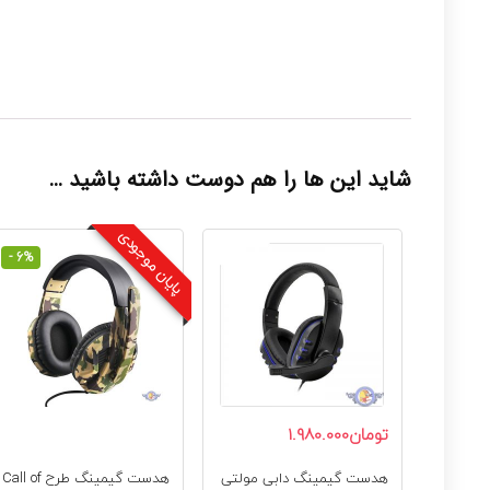
شاید این ها را هم دوست داشته باشید …
پایان موجودی
- 6%
تومان
1.980.000
هدست گیمینگ دابی مولتی
هدست گیمینگ طرح Call of