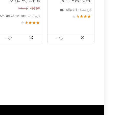
پلتفرم DOBE TY-1731
Duty مدل p4-890 Pro
موجود نیست
فروشنده :
marketbashi
★
★
★
★
★
فروشنده :
Amiran Game Stop
★
★
★
★
★
0
0