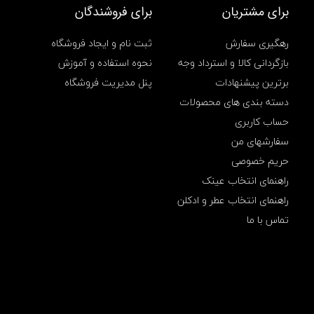
t
برای مشتریان
برای فروشندگان
,
گ
رهگیری سفارش
ثبت نام و ایجاد فروشگاه
ل
د
بازگردانی کالا و استرداد وجه
نحوه استفاده و آموزش
,
برترین پیشنهادات
پنل مدیریت فروشگاه
ه
د
دسته بندی های محصولات
س
ت
حساب کاربری
,
سفارشهای من
ه
د
حریم خصوصی
س
راهنمای انتخاب عینک
ت
ا
راهنمای انتخاب عطر و ادکلن
ر
تماس با ما
ز
ا
ن
,
ه
د
س
ت