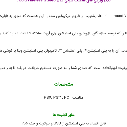
دیگر ویژگی های هدست سونی مدل Gold Wireless Stereo :
ن
y
ی
s
t
ک
a
ی
t
,
i
م
o
و
 که توسط سازندگان بازی‌های پلی استیشن برای آن‌ها ساخته شده‌اند، دانلود کنید و 
ب
n
ا
,
ی
p
ل
s
،
,
ت
p
ب
s
فیت فوق‌العاده است. که صدای شما را به صورت مستقیم دریافت می‌کند تا به راحت
ل
4
,
ت
و
s
مشخصات
ل
o
و
n
مناسب
: PS4، PS3 , PC
ا
y
,
ز
پ
م
ل
ج
سایر قابلیت ها
ا
ی
ا
ن
قابل اتصال به پلی استیشن از USB و بلوتوث و جک 3.5