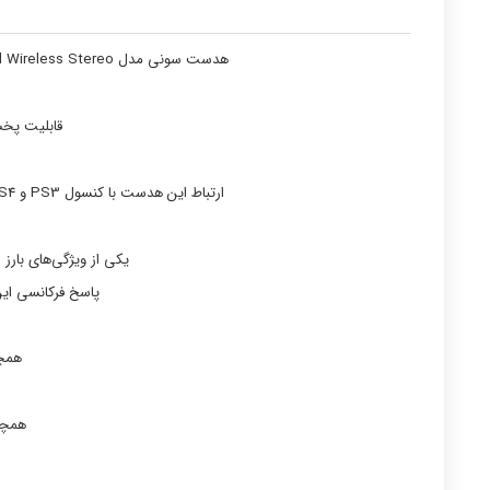
هدست سونی مدل Gold Wireless Stereo برای آنان که حرفه ای بازی میکنند یکی از ملزومات و مکمل
قابلیت پخش صدای 7.1 که هم سو با جدید ترین سیس
ارتباط این هدست با کنسول PS3 و PS4 بی سیم و قابل استفاده برای سایر پخش کننده های صوتی با خروجی جک صوتی و از طریق کابل 3.5 میلیمتری می باشد.
یکی از ویژگی‌های بارز
پاسخ فرکانسی این محصول از ۲۰ تا ۲۰۰۰۰ هرتز است که دقیقا مط
همچن
همچنین