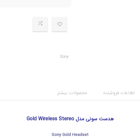
Sony
ت
د
س
گ
:
ت
ه
G
ب
O
اطلاعات فروشنده
محصولات بیشتر
ن
L
د
D
,
ی
ک
G
ن
o
هدست سونی مدل Gold Wireless Stereo
l
س
d
و
ل
W
Sony Gold Headset