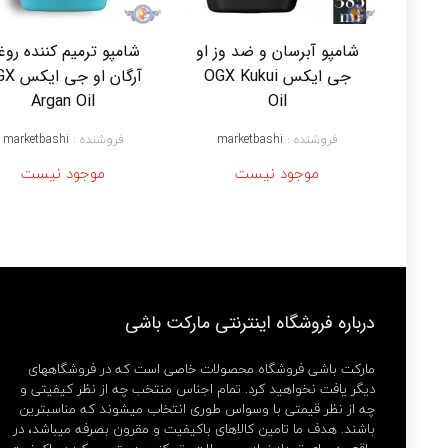
شامپو آبرسان و ضد وز او
شامپو ترمیم کننده روغ
جی ایکس OGX Kukui
آرگان او ج
Argan Oil
Oil
فروشنده :
marketbashi
فروشنده :
marketbashi
موجود نیست
موجود نیست
درباره فروشگاه اینترنتی مارکت باشی
مارکت باشی فروشگاه محصولات خاصی است که در فروشگاههای
دیگر یافت نخواهید کرد. تمام اجناس منتخب چه از نظر کیفیتی و
چه از نظر قیمتی با وسواس طوری انتخاب میشوند که مناسبترین
باشند. هدف ما تامین کالاهای باکیفیت و مقرون بصرفه میباشد، در