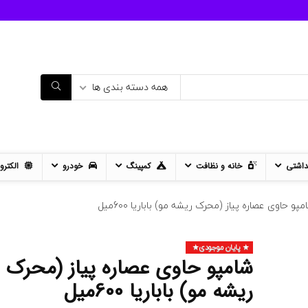
همه دسته بندی ها
داشتی
خانه و نظافت
کمپینگ
خودرو
الکترو
پو حاوی عصاره پیاز (محرک ریشه مو) باباریا 600میل
پایان موجودی
- 12%
شامپو حاوی عصاره پیاز (محرک
11%
ریشه مو) باباریا 600میل