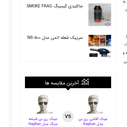
به
جاکلیدی گیمینگ SMOKE FRAG
.
سرپیک شعله اتمی مدل NS-500
ک
 و
نی
آخرین مقایسه ها
VS
عینک آفتابی ری بن
عینک ری بن شیشه
مدل Rayban
سنگ مدل RayBan