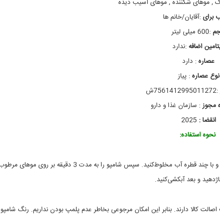
,
, موهای شکننده , موهای آسیب دیده
s
 برای
:آقایان/خانم ها
h
a
م
:600 میلی لیتر
m
تامین اضافه
p
:ندارد
o
عصاره
:
دارد
o
,
نوع عصاره
:
پیاز
ب
:7561412995011272ش
ا
ب
ه مجوز
:
سازمان غذا و دارو
ا
ر
انقضا :
2025
ی
نحوه استفاده:
ا
ش
ا
م
همانند تمام شامپو ها مقداری از این شامپو را در کف دست خودریخته و با چند قطره آب مخلوط‌کنید. سپس شامپو را به مدت 3 دقیقه بر روی موهای مر
پ
و
ژدهید و بعد آبکشی‌کنید.
ض
د
ف
صالت کالا دارند. بنابر این امکان مرجوعی بخاطر عدم پلمپ بودن نداریم. رنگ شامپو
ر