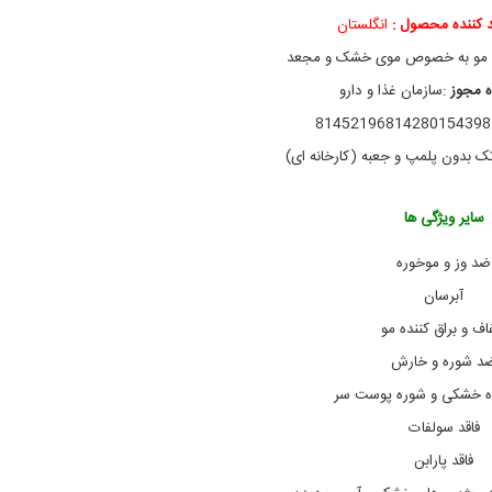
س
د کننده محصول :
انگلستان
o
g
 مو به خصوص موی خشک و مجعد
x
,
ه مجوز
:‌سازمان غذا و دارو
ش
81452
ا
م
 بدون پلمپ و جعبه (کارخانه ای)
پ
و
K
سایر ویژگی ها
u
k
ضد وز و موخوره
u
i
آبرسان
O
i
ف و براق کننده مو
l
د شوره و خارش
,
ش
ده خشکی و شوره پوست سر
ا
م
فاقد سولفات
پ
فاقد پارابن
و
o