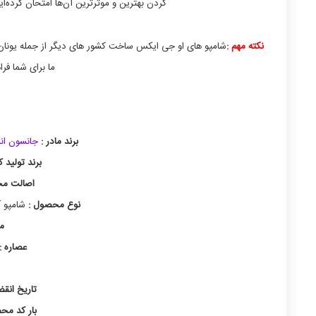
کردن بهترین و موثرترین آن‌ها امتحان کرده‌ای
نکته مهم :‌
شامپو های او جی ایکس ساخت کشور های دیگر از جمله یونان 
ما برای شما فرا
برند مادر :
جانسون اند جانسون
برند تولید ک
اصالت مح
نوع محصول :
شامپو آ
م
عصاره :
تاریخ انقضا
بار کد مح