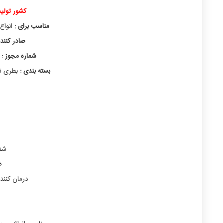
کشور تولی
مناسب برای :
انواع
صادر کنند
شماره مجوز :
196814280154398
بسته بندی :
بطری تک
شفا
ض
درمان کنن