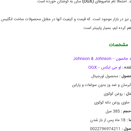
k
د. احتمالا نام شامپوهای
(OGX)
مکرر به گوشتان خورده است.
u
k
u
نیز در بازار موجود است. که قیمت و کیفیت آنها در مقابل محصولات ساخت انگلیس 
i
o
هم کرده ایم، بسیار پایینتر است.
i
l
,
مشخصات
خ
ر
 – Johnson & Johnson
ی
د
ننده :
او جی ایکس – OGX
ش
ا
صول :
محصول اورجینال
م
برسان و ضد وز بدون سولفات و پارابن
پ
و
دل :
روغن کوکوی
ا
و
حاوی روغن دانه کوکوی
ج
حجم :
385 میل
ی
ا
 :
18 ماه پس از باز شدن
ی
ک
صول :
0022796974211