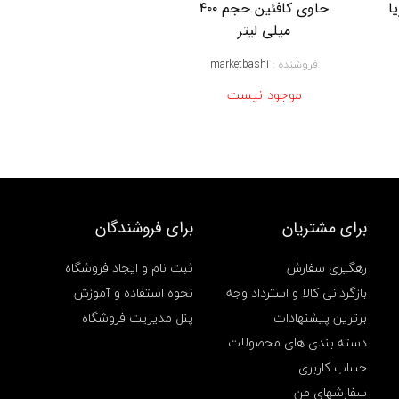
ا
حاوی کافئین حجم ۴۰۰
و
ه
میلی لیتر
ا
ی
فروشنده :
marketbashi
خ
ش
موجود نیست
ک
K
u
k
u
i
O
i
برای مشتریان
برای فروشندگان
l
,
ش
رهگیری سفارش
ثبت نام و ایجاد فروشگاه
ا
بازگردانی کالا و استرداد وجه
نحوه استفاده و آموزش
م
پ
برترین پیشنهادات
پنل مدیریت فروشگاه
و
دسته بندی های محصولات
آ
ب
حساب کاربری
ر
سفارشهای من
س