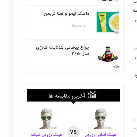
یت
لا
ماسک لیمو و نعنا فریمن
ن
Freeman
چراغ پیشانی هدلایت شارژی
لی
مدل 365
ن
د
آخرین مقایسه ها
از
دا
VS
عینک آفتابی ری بن
عینک ری بن شیشه