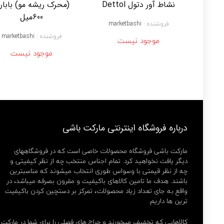
نشاط آور دتول Dettol
(محرک ریشه مو) باباری
600میل
فروشنده :
marketbashi
فروشنده :
marketbashi
موجود نیست
موجود نیست
درباره فروشگاه اینترنتی مارکت باشی
مارکت باشی فروشگاه محصولات خاصی است که در فروشگاههای
دیگر یافت نخواهید کرد. تمام اجناس منتخب چه از نظر کیفیتی و
چه از نظر قیمتی با وسواس طوری انتخاب میشوند که مناسبترین
باشند. هدف ما تامین کالاهای باکیفیت و مقرون بصرفه میباشد، در
واقع به جای تعداد زیاد محصولات، تمرکز بر دستچین کردن باکیفیت
ترین ها داریم.
کالاهایی که تخفیف میخورند و حراج های فصلی را برای شما در مارکت