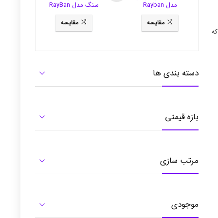
مدل Rayban
سنگ مدل RayBan
3281
RB3484
مقایسه
مقایسه
که
دسته بندی ها
بازه قیمتی
مرتب سازی
موجودی