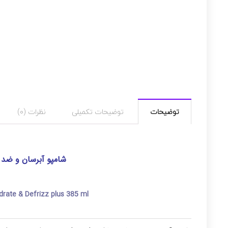
توضیحات
توضیحات تکمیلی
نظرات (0)
شامپو آبرسان و ضد وز او ج
rate & Defrizz plus 385 ml