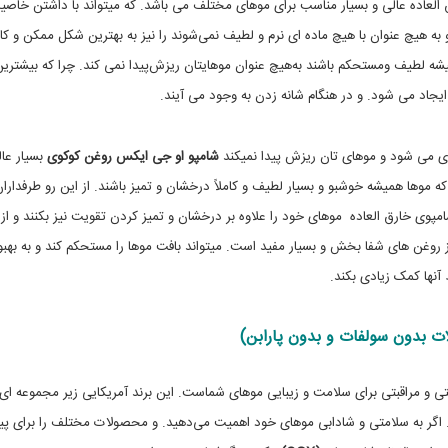
l
ه
 جی ایکس OGX Kukui Oil یک محصول فوق العاده عالی و بسیار مناسب برای موهای مختلف می باشد. که میتواند با داشتن خاص
,
د
هیچ عنوان با هیچ ماده ای نرم و لطیف نمی‌شوند را نیز به بهترین شکل ممکن و کام
ا
o
g
ش
میشه لطیف ومستحکم باشند به‌هیچ عنوان موهایتان ریزش‌پیدا نمی کند. چرا که بیشتری
ت
x
م
ی
ایجاد می شود. و در هنگام شانه زدن به وجود می آیند.
,
ش
ک
ش
ا
ی
یری می شود و موهای تان ریزش پیدا نمیکند
شامپو او جی ایکس روغن کوکوی
بسیار عا
م
س
پ
ی
موها همیشه خوشبو و بسیار لطیف و کاملاً درخشان و تمیز باشند. از این رو طرفدارا
ا
و
شامپوی خارق العاده موهای خود را علاوه بر درخشان و تمیز کردن تقویت نیز بکنند و از
ه
و
,
ش
ز روغن های شفا بخش و بسیار مفید است. میتواند بافت موها را مستحکم کند و به بهبو
ا
ا
م
و
آنها کمک زیادی بکند.
پ
ج
و
ی
ا
ب
ی
د
ک
ن
س
 و مراقبتی برای سلامت و زیبایی موهای شماست. این برند آمریکایی زیر مجموعه ای 
م
د
ی جانسون اند جانسون (Johnson & Johnson) میباشد. اگر به سلامتی و شادابی موهای خود اهمیت می‌دهید. و محصولات مختلف را برای پی
ل