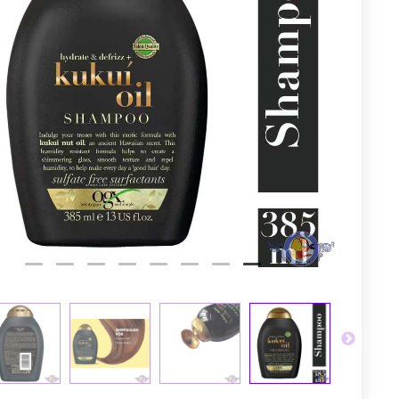
توم
عجله کن! 
5
2